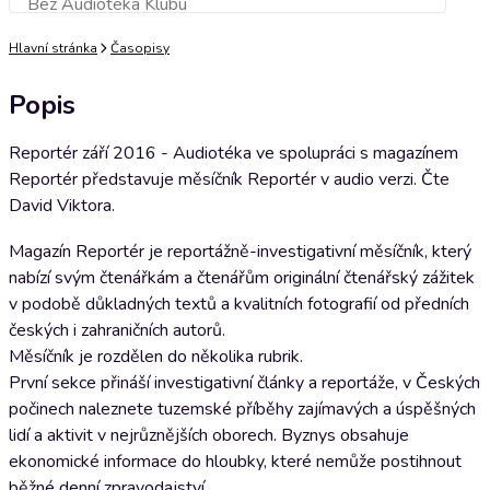
Bez Audioteka Klubu
Přidat do košíku
Hlavní stránka
Časopisy
Popis
Reportér září 2016 - Audiotéka ve spolupráci s magazínem
Reportér představuje měsíčník Reportér v audio verzi. Čte
David Viktora.
Magazín Reportér je reportážně-investigativní měsíčník, který
nabízí svým čtenářkám a čtenářům originální čtenářský zážitek
v podobě důkladných textů a kvalitních fotografií od předních
českých i zahraničních autorů.
Měsíčník je rozdělen do několika rubrik.
První sekce přináší investigativní články a reportáže, v Českých
počinech naleznete tuzemské příběhy zajímavých a úspěšných
lidí a aktivit v nejrůznějších oborech. Byznys obsahuje
ekonomické informace do hloubky, které nemůže postihnout
běžné denní zpravodajství.