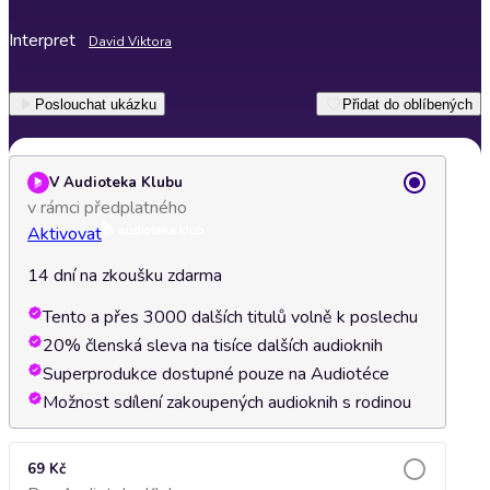
Interpret
David Viktora
Poslouchat ukázku
Přidat do oblíbených
V Audioteka Klubu
v rámci předplatného
Aktivovat
14 dní na zkoušku zdarma
Tento a přes 3000 dalších titulů volně k poslechu
20% členská sleva na tisíce dalších audioknih
Superprodukce dostupné pouze na Audiotéce
Možnost sdílení zakoupených audioknih s rodinou
69 Kč