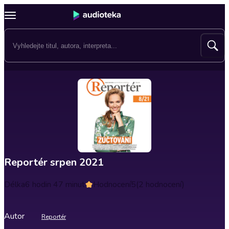
Reportér srpen 2021
Délka
6 hodin 47 minut
Hodnocení
5
(2 hodnocení)
Autor
Reportér