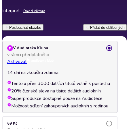
Interpret
David Viktora
Poslouchat ukázku
Přidat do oblíbených
V Audioteka Klubu
v rámci předplatného
Aktivovat
14 dní na zkoušku zdarma
Tento a přes 3000 dalších titulů volně k poslechu
20% členská sleva na tisíce dalších audioknih
Superprodukce dostupné pouze na Audiotéce
Možnost sdílení zakoupených audioknih s rodinou
69 Kč