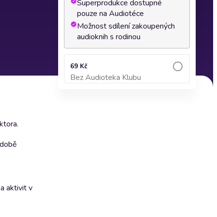
Superprodukce dostupné
pouze na Audiotéce
Možnost sdílení zakoupených
audioknih s rodinou
69 Kč
Bez Audioteka Klubu
Přidat do košíku
ktora.
podobě
 aktivit v