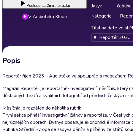
Jazyk
čeština
Poslouchat
2min. ukázku
Kategorie
Repor
V Audioteka Klubu
Titul najdete ve sbí
Reportér 2023
Popis
Reportér říjen 2023 – Audiotéka ve spolupráci s magazínem Rep
Magazín Reportér je reportážně-investigativní měsíčník, který 
důkladných textů a kvalitních fotografií od předních českých i zah
Měsíčník je rozdělen do několika rubrik.
První sekce přináší investigativní články a reportáže, v Českých
nejrůznějších oborech. Byznys obsahuje ekonomické informace d
Rubrika Střední Evropa se zabývá děním a příběhy ze států sou