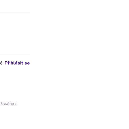
lé.
Přihlásit se
ěřována a