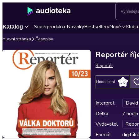
Superprodukce
Novinky
Bestsellery
Nově v Klubu
Katalog
Hlavní stránka
Časopisy
Reportér ří
Reportér
Hodnocení
5,0
Interpret
David
Délka
7 hodin
Vydavatel
Repor
Formát
digitální