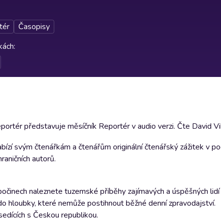
tér
Časopisy
rkách
:
ortér představuje měsíčník Reportér v audio verzi. Čte David Vi
nabízí svým čtenářkám a čtenářům originální čtenářský zážitek v 
raničních autorů.
 počinech naleznete tuzemské příběhy zajímavých a úspěšných lidí a
o hloubky, které nemůže postihnout běžné denní zpravodajství.
sedících s Českou republikou.