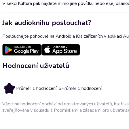
V sekci Kultura pak najdete mimo jiné povídku nebo esej psanou 
Jak audioknihu poslouchat?
Poslouchejte pohodlně na Android a iOs zařízeních v aplikaci A
Hodnocení uživatelů
5
Průměr 1 hodnocení: 5
Průměr 1 hodnocení
Všechna hodnocení pochází od registrovaných uživatelů, kteří z
zveřejňována v souladu s
Podmínkami a zásadami pro uživatels