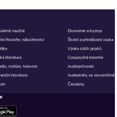
ulárně naučná
Ekonomie a byznys
tní filozofie, náboženství
Školní a předškolní výuka
ídky
Výuka cizích jazyků
á literatura
Cizojazyčná beletrie
dlo, rozhlas, televize
Audioprůvodci
aniční literatura
Audioknihy ve slovenštině
zie
Časopisy
e