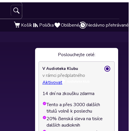
Košík
Polička
Oblíbené
Nedávno přehrávané
Poslouchejte celé:
V Audioteka Klubu
v rámci předplatného
Aktivovat
14 dní na zkoušku zdarma
Tento a přes 3000 dalších
titulů volně k poslechu
20% členská sleva na tisíce
dalších audioknih