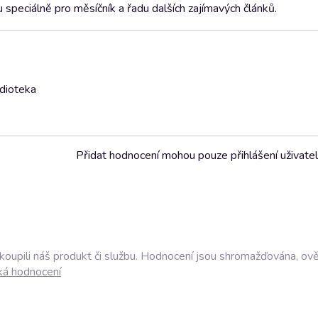
speciálně pro měsíčník a řadu dalších zajímavých článků.
udioteka
Přidat hodnocení mohou pouze přihlášení uživate
akoupili náš produkt či službu. Hodnocení jsou shromažďována, ov
ká hodnocení