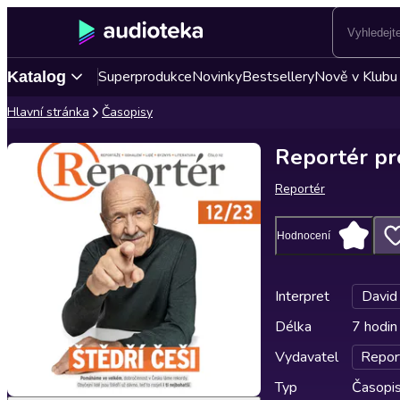
Superprodukce
Novinky
Bestsellery
Nově v Klubu
Katalog
Hlavní stránka
Časopisy
Reportér pr
Reportér
Hodnocení
Interpret
David
Délka
7 hodin
Vydavatel
Repor
Typ
Časopi