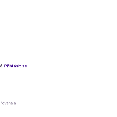
lé.
Přihlásit se
ěřována a