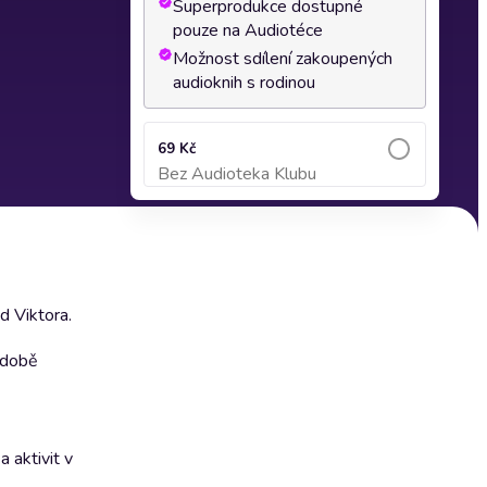
Superprodukce dostupné
pouze na Audiotéce
Možnost sdílení zakoupených
audioknih s rodinou
69 Kč
Bez Audioteka Klubu
Přidat do košíku
d Viktora.
podobě
 aktivit v