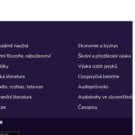
ulárně naučná
Ekonomie a byznys
tní filozofie, náboženství
Školní a předškolní výuka
ídky
Výuka cizích jazyků
á literatura
Cizojazyčná beletrie
dlo, rozhlas, televize
Audioprůvodci
aniční literatura
Audioknihy ve slovenštině
zie
Časopisy
e