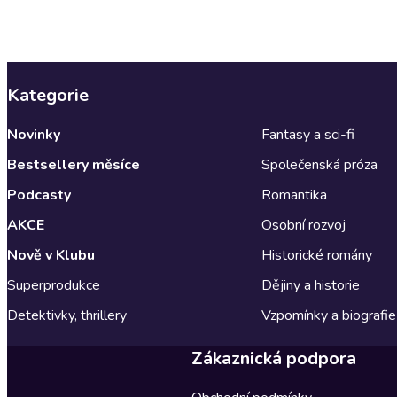
Kategorie
Novinky
Fantasy a sci-fi
Bestsellery měsíce
Společenská próza
Podcasty
Romantika
AKCE
Osobní rozvoj
Nově v Klubu
Historické romány
Superprodukce
Dějiny a historie
Detektivky, thrillery
Vzpomínky a biografie
Zákaznická podpora