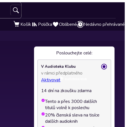
Košík
Polička
Oblíbené
Nedávno přehrávané
Poslouchejte celé:
V Audioteka Klubu
v rámci předplatného
Aktivovat
14 dní na zkoušku zdarma
Tento a přes 3000 dalších
titulů volně k poslechu
20% členská sleva na tisíce
dalších audioknih