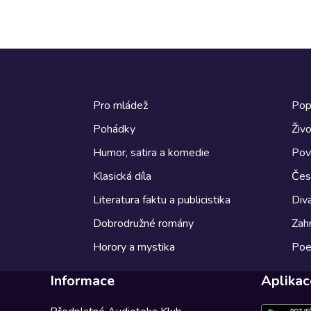
Pro mládež
Pop
Pohádky
Živo
Humor, satira a komedie
Pov
Klasická díla
Česk
Literatura faktu a publicistika
Diva
Dobrodružné romány
Zahr
Horory a mystika
Poe
Informace
Aplikac