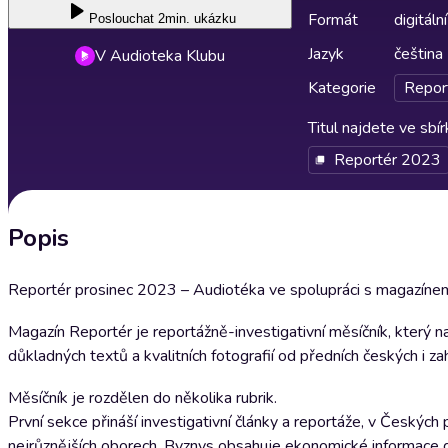
Formát
digitální
Poslouchat
2min. ukázku
Jazyk
čeština
V Audioteka Klubu
Kategorie
Repor
Titul najdete ve sbí
Reportér 2023
Popis
Reportér prosinec 2023 – Audiotéka ve spolupráci s magazínem 
Magazín Reportér je reportážně-investigativní měsíčník, který 
důkladných textů a kvalitních fotografií od předních českých i zah
Měsíčník je rozdělen do několika rubrik.
První sekce přináší investigativní články a reportáže, v Českých
nejrůznějších oborech. Byznys obsahuje ekonomické informace d