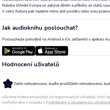
Rubrika Střední Evropa se zabývá děním a příběhy ze států sou
V sekci Kultura pak najdete mimo jiné povídku nebo esej psanou 
Jak audioknihu poslouchat?
Poslouchejte pohodlně na Android a iOs zařízeních v aplikaci A
Hodnocení uživatelů
Zatím nehodnoceno, buďte první!
Zatím nehodnoceno, buďt
Všechna hodnocení pochází od registrovaných uživatelů, kteří z
zveřejňována v souladu s
Podmínkami a zásadami pro uživatels