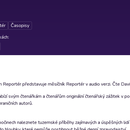
tér
Časopisy
rkách
:
Reportér představuje měsíčník Reportér v audio verzi. Čte Davi
nabízí svým čtenářkám a čtenářům originální čtenářský zážitek v 
raničních autorů.
 počinech naleznete tuzemské příběhy zajímavých a úspěšných lidí a
o hloubky, které nemůže postihnout běžné denní zpravodajství.