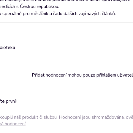
sedících s Českou republikou.
speciálně pro měsíčník a řadu dalších zajímavých článků.
udioteka
Přidat hodnocení mohou pouze přihlášení uživate
e první!
akoupili náš produkt či službu. Hodnocení jsou shromažďována, ov
ká hodnocení