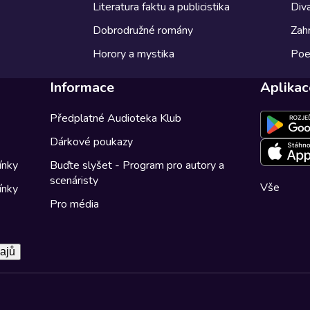
Literatura faktu a publicistika
Diva
Dobrodružné romány
Zahr
Horory a mystika
Poe
Informace
Aplikac
Předplatné Audioteka Klub
Dárkové poukazy
ínky
Buďte slyšet - Program pro autory a
scenáristy
Vše
ínky
Pro média
ajů