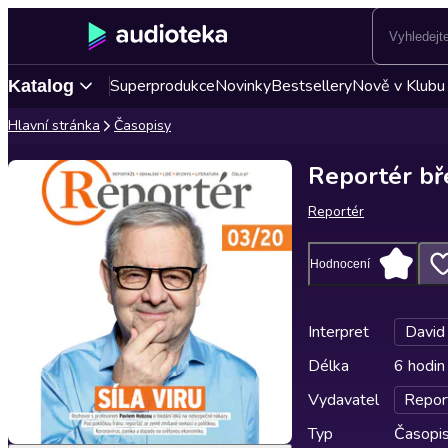
Superprodukce
Novinky
Bestsellery
Nově v Klubu
Katalog
Hlavní stránka
Časopisy
Reportér bř
Reportér
Hodnocení
Interpret
David
Délka
6 hodin
Vydavatel
Repor
Typ
Časopi