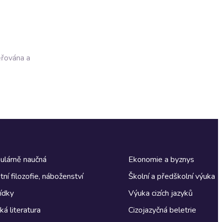
ěřována a
ulárně naučná
Ekonomie a byznys
tní filozofie, náboženství
Školní a předškolní výuka
ídky
Výuka cizích jazyků
á literatura
Cizojazyčná beletrie