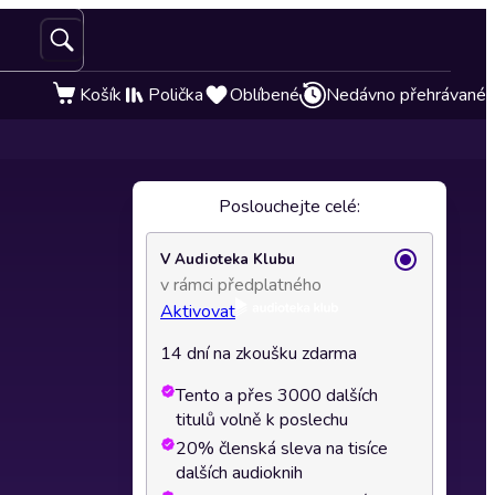
Košík
Polička
Oblíbené
Nedávno přehrávané
Poslouchejte celé:
V Audioteka Klubu
v rámci předplatného
Aktivovat
14 dní na zkoušku zdarma
Tento a přes 3000 dalších
titulů volně k poslechu
20% členská sleva na tisíce
dalších audioknih