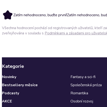
Zatím nehodnoceno, buďte první!
Zatím nehodnoceno, buďt
Všechna hodnocení pochází od registrovaných uživatelů, kteří z
zveřejňována v souladu s
Podmínkami a zásadami pro uživatels
Kategorie
Novinky
Fantasy a sci-fi
Bestsellery měsíce
Společenská próza
Podcasty
Romantika
AKCE
Osobní rozvoj