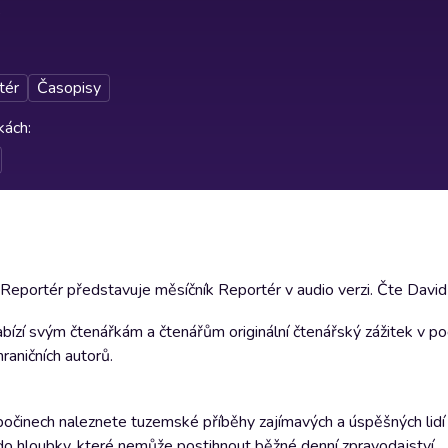
tér
Časopisy
rkách
:
portér představuje měsíčník Reportér v audio verzi. Čte David 
nabízí svým čtenářkám a čtenářům originální čtenářský zážitek v 
raničních autorů.
 počinech naleznete tuzemské příběhy zajímavých a úspěšných lidí a
o hloubky, které nemůže postihnout běžné denní zpravodajství.