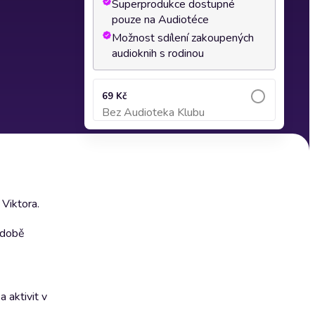
Superprodukce dostupné
pouze na Audiotéce
Možnost sdílení zakoupených
audioknih s rodinou
69 Kč
Bez Audioteka Klubu
Přidat do košíku
Viktora.
podobě
 aktivit v