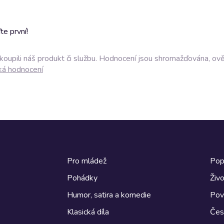
e první!
akoupili náš produkt či službu. Hodnocení jsou shromažďována, ov
ká hodnocení
Pro mládež
Pop
Pohádky
Živo
Humor, satira a komedie
Pov
Klasická díla
Česk