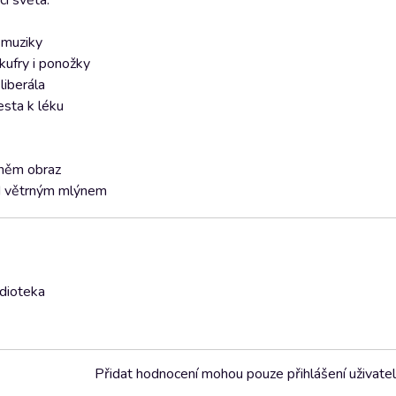
ci světa.
 muziky
kufry i ponožky
liberála
esta k léku
v něm obraz
pod větrným mlýnem
udioteka
Přidat hodnocení mohou pouze přihlášení uživate