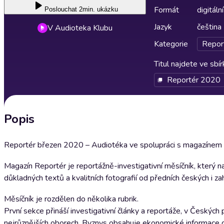
Formát
digitální
Poslouchat
2min. ukázku
Jazyk
čeština
V Audioteka Klubu
Kategorie
Repor
Titul najdete ve sbí
Reportér 2020
Popis
Reportér březen 2020 – Audiotéka ve spolupráci s magazínem Re
Magazín Reportér je reportážně-investigativní měsíčník, který 
důkladných textů a kvalitních fotografií od předních českých i zah
Měsíčník je rozdělen do několika rubrik.
První sekce přináší investigativní články a reportáže, v Českých
nejrůznějších oborech. Byznys obsahuje ekonomické informace d