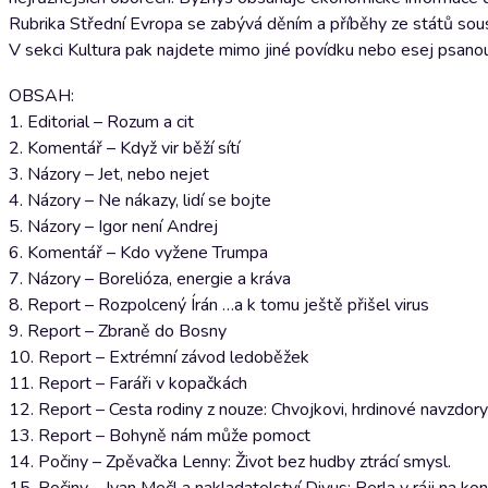
Rubrika Střední Evropa se zabývá děním a příběhy ze států sou
V sekci Kultura pak najdete mimo jiné povídku nebo esej psanou 
OBSAH:
1. Editorial – Rozum a cit
2. Komentář – Když vir běží sítí
3. Názory – Jet, nebo nejet
4. Názory – Ne nákazy, lidí se bojte
5. Názory – Igor není Andrej
6. Komentář – Kdo vyžene Trumpa
7. Názory – Borelióza, energie a kráva
8. Report – Rozpolcený Írán …a k tomu ještě přišel virus
9. Report – Zbraně do Bosny
10. Report – Extrémní závod ledoběžek
11. Report – Faráři v kopačkách
12. Report – Cesta rodiny z nouze: Chvojkovi, hrdinové navzdory
13. Report – Bohyně nám může pomoct
14. Počiny – Zpěvačka Lenny: Život bez hudby ztrácí smysl.