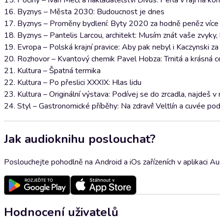
15. Počiny – Ivan Mečl a nakladatelství Divus: Perla v ráji na kon
16. Byznys – Města 2030: Budoucnost je dnes
17. Byznys – Proměny bydlení: Byty 2020 za hodně peněz více
18. Byznys – Pantelis Larcou, architekt: Musím znát vaše zvyky, 
19. Evropa – Polská krajní pravice: Aby pak nebyl i Kaczynski za 
20. Rozhovor – Kvantový chemik Pavel Hobza: Trnitá a krásná c
21. Kultura – Špatná termika
22. Kultura – Po přeslici XXXIX: Hlas lidu
23. Kultura – Originální výstava: Podívej se do zrcadla, najdeš 
24. Styl – Gastronomické příběhy: Na zdraví! Veltlín a cuvée 
Jak audioknihu poslouchat?
Poslouchejte pohodlně na Android a iOs zařízeních v aplikaci A
Hodnocení uživatelů