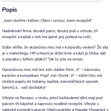
Popis
„Jsem dveřmi i klíčem. Cílem i cestou. Jsem recepční!“
Nadnárodní firma, deváté patro, dlouhý pult u vchodu, tři
recepční, a každá z nich má úplně jiný pohled na svět…
Stále věříte, že skutečnou moc má v korporátu vedení? Že síla
je v marketingu, HR a hlavní je držet krok a když je třeba, dát
si placáka s šéfem ajťáků? Tak to jste na omylu.
Opravdovou moc má ten, kdo vládne třem „K“ – kávovaru,
kurýrům a komunikaci. Popř. má i čtvrté „K“ – klíče! Moc má
strážce papíru do tiskárny, lepítek, kancelářských sponek,
šanonů a… vaší docházky!“
Vítejte na Recepci, v revíru, jehož každodenní dění mají pod
palcem tři báječné a naprosto rozdílné recepční. Vítejte v
satirické komedii Łukasze Orbitowského a Klaudie Mynarské v