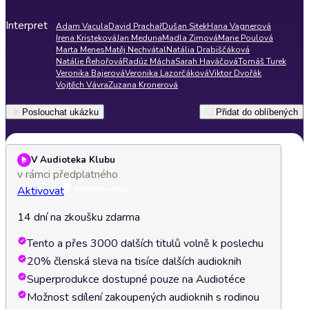
Interpret
Adam Vacula
David Prachař
Dušan Sitek
Hana Vagnerová
Irena Kristeková
Jan Meduna
Madla Zimová
Marie Poulová
Marta Menes
Matěj Nechvátal
Natália Drabiščáková
Natálie Řehořová
Radúz Mácha
Sarah Haváčová
Tomáš Turek
Veronika Bajerová
Veronika Lazorčáková
Viktor Dvořák
Vojtěch Vávra
Zuzana Kronerová
Poslouchat ukázku
Přidat do oblíbených
V Audioteka Klubu
v rámci předplatného
Aktivovat
14 dní na zkoušku zdarma
Tento a přes 3000 dalších titulů volně k poslechu
20% členská sleva na tisíce dalších audioknih
Superprodukce dostupné pouze na Audiotéce
Možnost sdílení zakoupených audioknih s rodinou