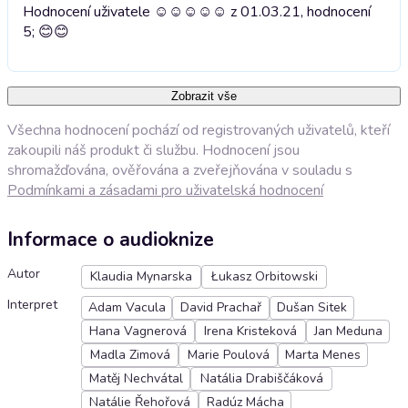
Hodnocení uživatele ☺️☺️☺️☺️☺️ z 01.03.21, hodnocení
5; 😊
😊
Zobrazit vše
Všechna hodnocení pochází od registrovaných uživatelů, kteří
zakoupili náš produkt či službu. Hodnocení jsou
shromažďována, ověřována a zveřejňována v souladu s
Podmínkami a zásadami pro uživatelská hodnocení
Informace o audioknize
Autor
Klaudia Mynarska
Łukasz Orbitowski
Interpret
Adam Vacula
David Prachař
Dušan Sitek
Hana Vagnerová
Irena Kristeková
Jan Meduna
Madla Zimová
Marie Poulová
Marta Menes
Matěj Nechvátal
Natália Drabiščáková
Natálie Řehořová
Radúz Mácha