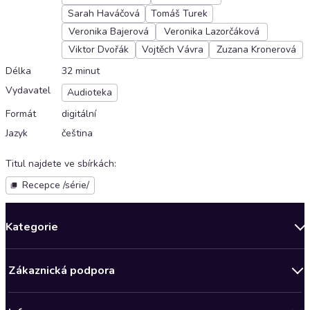
Sarah Haváčová
Tomáš Turek
Veronika Bajerová
Veronika Lazorčáková
Viktor Dvořák
Vojtěch Vávra
Zuzana Kronerová
Délka
32 minut
Vydavatel
Audioteka
Formát
digitální
Jazyk
čeština
Titul najdete ve sbírkách
:
Recepce /série/
Kategorie
Novinky
Zákaznická podpora
Bestsellery měsíce
Obchodní podmínky
Podcasty