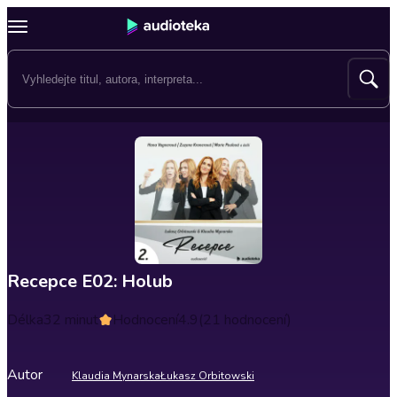
Recepce E02: Holub
Délka
32 minut
Hodnocení
4.9
(21 hodnocení)
Autor
Klaudia Mynarska
Łukasz Orbitowski