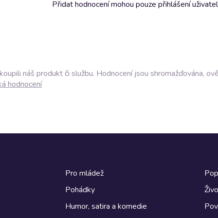
Přidat hodnocení mohou pouze přihlášení uživate
akoupili náš produkt či službu. Hodnocení jsou shromažďována, ov
ká hodnocení
Pro mládež
Pop
Pohádky
Živo
Humor, satira a komedie
Pov