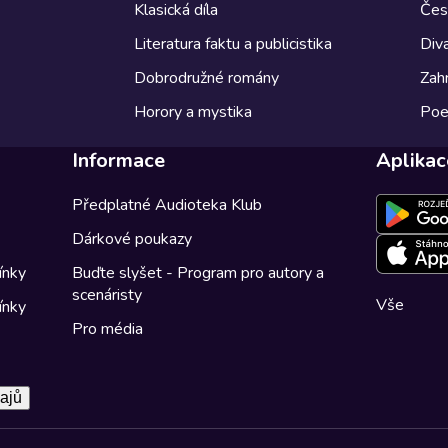
Klasická díla
Česk
Literatura faktu a publicistika
Diva
Dobrodružné romány
Zahr
Horory a mystika
Poe
Informace
Aplikac
Předplatné Audioteka Klub
Dárkové poukazy
ínky
Buďte slyšet - Program pro autory a
scenáristy
Vše
ínky
Pro média
ajů