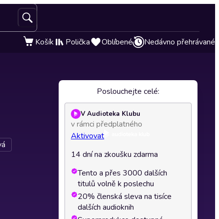
Košík
Polička
Oblíbené
Nedávno přehrávané
Poslouchejte celé:
V Audioteka Klubu
v rámci předplatného
Aktivovat
vá
14 dní na zkoušku zdarma
Tento a přes 3000 dalších
titulů volně k poslechu
20% členská sleva na tisíce
dalších audioknih