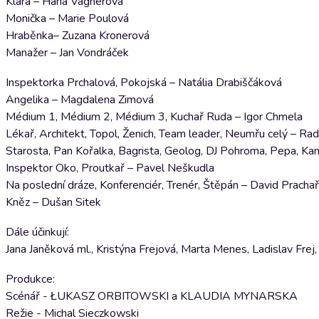
Klára – Hana Vagnerová
Monička – Marie Poulová
Hraběnka– Zuzana Kronerová
Manažer – Jan Vondráček
Inspektorka Prchalová, Pokojská – Natália Drabiščáková
Angelika – Magdalena Zimová
Médium 1, Médium 2, Médium 3, Kuchař Ruda – Igor Chmela
Lékař, Architekt, Topol, Ženich, Team leader, Neumřu celý – R
Starosta, Pan Kořalka, Bagrista, Geolog, DJ Pohroma, Pepa, Kam
Inspektor Oko, Proutkař – Pavel Neškudla
Na poslední dráze, Konferenciér, Trenér, Štěpán – David Prachař
Kněz – Dušan Sitek
Dále účinkují:
Jana Janěková ml., Kristýna Frejová, Marta Menes, Ladislav Fre
Produkce:
Scénář - ŁUKASZ ORBITOWSKI a KLAUDIA MYNARSKA
Režie - Michal Sieczkowski