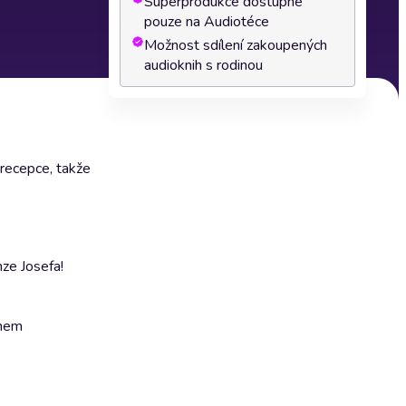
Superprodukce dostupné
pouze na Audiotéce
Možnost sdílení zakoupených
audioknih s rodinou
 recepce, takže
nze Josefa!
anem