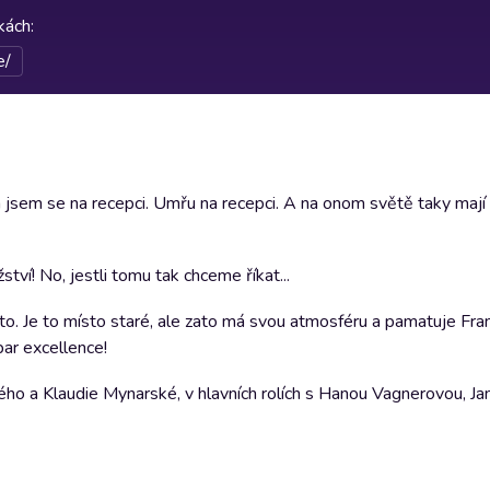
rkách
:
e/
a jsem se na recepci. Umřu na recepci. A na onom světě taky mají
tví! No, jestli tomu tak chceme říkat...
sto. Je to místo staré, ale zato má svou atmosféru a pamatuje Fra
par excellence!
ého a Klaudie Mynarské, v hlavních rolích s Hanou Vagnerovou, J