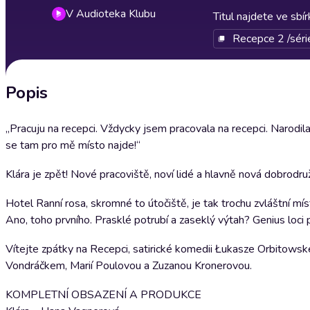
V Audioteka Klubu
Titul najdete ve sbí
Recepce 2 /séri
Popis
„Pracuju na recepci. Vždycky jsem pracovala na recepci. Narodil
se tam pro mě místo najde!“
Klára je zpět! Nové pracoviště, noví lidé a hlavně nová dobrodružs
Hotel Ranní rosa, skromné to útočiště, je tak trochu zvláštní mí
Ano, toho prvního. Prasklé potrubí a zaseklý výtah? Genius loci 
Vítejte zpátky na Recepci, satirické komedii Łukasze Orbitowsk
Vondráčkem, Marií Poulovou a Zuzanou Kronerovou.
KOMPLETNÍ OBSAZENÍ A PRODUKCE