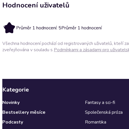
Hodnocení uživatelů
5
Průměr 1 hodnocení: 5
Průměr 1 hodnocení
Všechna hodnocení pochází od registrovaných uživatelů, kteří z
zveřejňována v souladu s
Podmínkami a zásadami pro uživatels
Kategorie
Novinky
Fantasy a sci-fi
Bestsellery měsíce
Společenská próza
Podcasty
Romantika