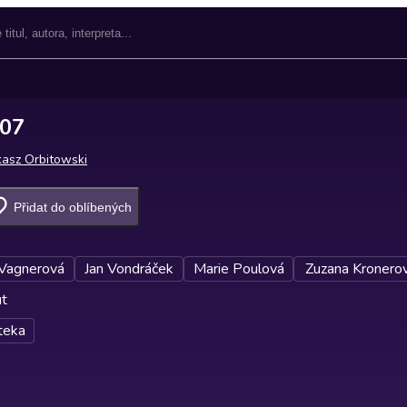
E07
asz Orbitowski
Přidat do oblíbených
Vagnerová
Jan Vondráček
Marie Poulová
Zuzana Kronero
ut
teka