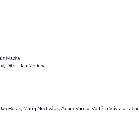
adúz Mácha
il, Dítě – Jan Meduna
j, Jan Horák, Matěj Nechvátal, Adam Vacula, Vojtěch Vávra a Taťj