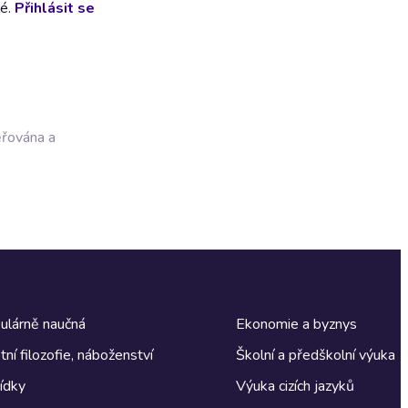
lé.
Přihlásit se
ěřována a
ulárně naučná
Ekonomie a byznys
tní filozofie, náboženství
Školní a předškolní výuka
ídky
Výuka cizích jazyků