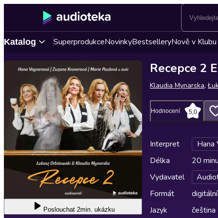
Superprodukce
Novinky
Bestsellery
Nově v Klubu
Katalog
Recepce 2 
Klaudia Mynarska
,
Łuk
Hodnocení
5,0
Interpret
Hana 
Délka
20 min
Vydavatel
Audio
Formát
digitální
Jazyk
čeština
Poslouchat
2min. ukázku