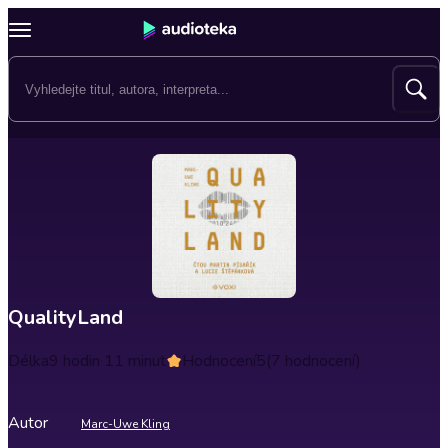
QualityLand
Délka
9 hodin 11 minut
Hodnocení
5
(7 hodnocení)
Autor
Marc-Uwe Kling