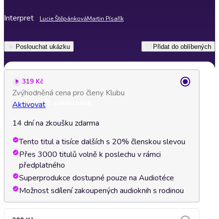
Interpret
Lucie Štěpánková
Martin Písařík
Poslouchat ukázku
Přidat do oblíbených
319 Kč
Zvýhodněná cena pro členy Klubu
Aktivovat
14 dní na zkoušku zdarma
Tento titul a tisíce dalších s 20% členskou slevou
Přes 3000 titulů volně k poslechu v rámci
předplatného
Superprodukce dostupné pouze na Audiotéce
Možnost sdílení zakoupených audioknih s rodinou