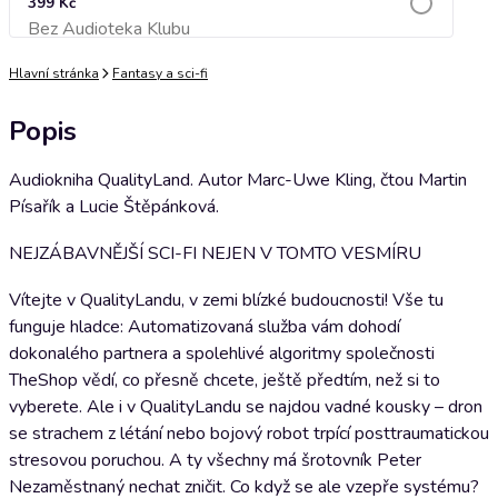
399 Kč
Bez Audioteka Klubu
Přidat do košíku
Hlavní stránka
Fantasy a sci-fi
Popis
Audiokniha QualityLand. Autor Marc-Uwe Kling, čtou Martin
Písařík a Lucie Štěpánková.
NEJZÁBAVNĚJŠÍ SCI-FI NEJEN V TOMTO VESMÍRU
Vítejte v QualityLandu, v zemi blízké budoucnosti! Vše tu
funguje hladce: Automatizovaná služba vám dohodí
dokonalého partnera a spolehlivé algoritmy společnosti
TheShop vědí, co přesně chcete, ještě předtím, než si to
vyberete. Ale i v QualityLandu se najdou vadné kousky – dron
se strachem z létání nebo bojový robot trpící posttraumatickou
stresovou poruchou. A ty všechny má šrotovník Peter
Nezaměstnaný nechat zničit. Co když se ale vzepře systému?