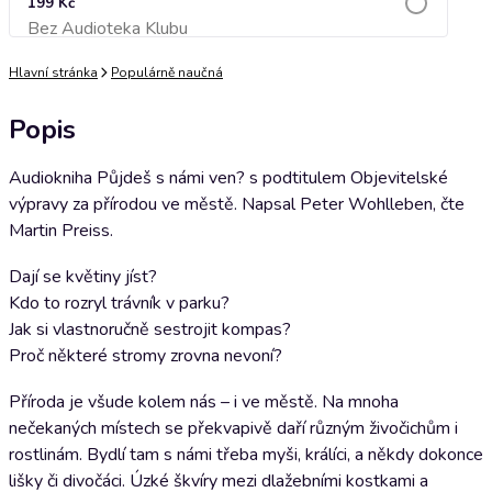
199 Kč
Bez Audioteka Klubu
Přidat do košíku
Hlavní stránka
Populárně naučná
Popis
Audiokniha Půjdeš s námi ven? s podtitulem Objevitelské
výpravy za přírodou ve městě. Napsal Peter Wohlleben, čte
Martin Preiss.
Dají se květiny jíst?
Kdo to rozryl trávník v parku?
Jak si vlastnoručně sestrojit kompas?
Proč některé stromy zrovna nevoní?
Příroda je všude kolem nás – i ve městě. Na mnoha
nečekaných místech se překvapivě daří různým živočichům i
rostlinám. Bydlí tam s námi třeba myši, králíci, a někdy dokonce
lišky či divočáci. Úzké škvíry mezi dlažebními kostkami a