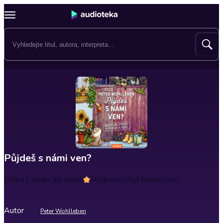
Půjdeš s námi ven?
Délka
3 hodin 38 minut
Hodnocení
5
(4 hodnocení)
Autor
Peter Wohlleben