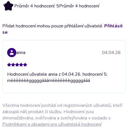
5
Průměr 4 hodnocení: 5
Průměr 4 hodnocení
Přidat hodnocení mohou pouze přihlášení uživatelé.
Přihlásit
se
anna
04.04.26
Hodnocení uživatele anna z 04.04.26, hodnocení 5;
mèèèèèèègggggááá
mèèèèèèègggggááá
Všechna hodnocení pochází od registrovaných uživatelů, kteří
zakoupili náš produkt či službu. Hodnocení jsou
shromažďována, ověřována a zveřejňována v souladu s
Podmínkami a zásadami pro uživatelská hodnocení