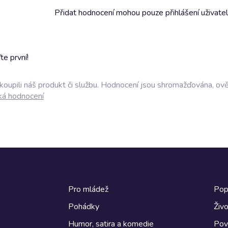
Přidat hodnocení mohou pouze přihlášení uživate
e první!
akoupili náš produkt či službu. Hodnocení jsou shromažďována, ov
ká hodnocení
Pro mládež
Pop
Pohádky
Živo
Humor, satira a komedie
Pov