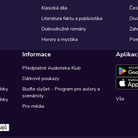
Klasická díla
Česk
Literatura faktu a publicistika
Diva
Dobrodružné romány
Zahr
Horory a mystika
Poe
Informace
Aplikac
Předplatné Audioteka Klub
Dárkové poukazy
ínky
Buďte slyšet - Program pro autory a
scenáristy
Vše
ínky
Pro média
ajů