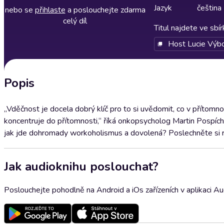
Jazyk
čeština
nebo se
přihlaste
a poslouchejte zdarma
celý díl
Titul najdete ve sbí
Host Lucie Výb
Popis
„Vděčnost je docela dobrý klíč pro to si uvědomit, co v přítomnost
koncentruje do přítomnosti,“ říká onkopsycholog Martin Pospích
jak jde dohromady workoholismus a dovolená? Poslechněte si 
Jak audioknihu poslouchat?
Poslouchejte pohodlně na Android a iOs zařízeních v aplikaci A