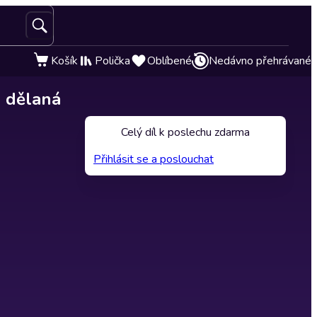
Košík
Polička
Oblíbené
Nedávno přehrávané
e dělaná
Celý díl k poslechu zdarma
Přihlásit se a poslouchat