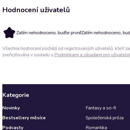
Hodnocení uživatelů
Zatím nehodnoceno, buďte první!
Zatím nehodnoceno, buďt
Všechna hodnocení pochází od registrovaných uživatelů, kteří z
zveřejňována v souladu s
Podmínkami a zásadami pro uživatels
Kategorie
Novinky
Fantasy a sci-fi
Bestsellery měsíce
Společenská próza
Podcasty
Romantika