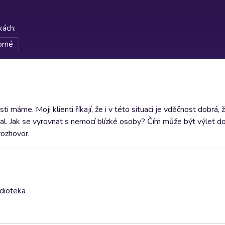
rkách
:
orné
i máme. Moji klienti říkají, že i v této situaci je vděčnost dobrá, ž
al. Jak se vyrovnat s nemocí blízké osoby? Čím může být výlet do
rozhovor.
udioteka