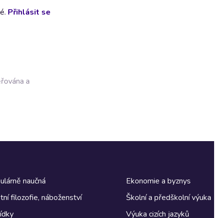
lé.
Přihlásit se
ěřována a
ulárně naučná
Ekonomie a byznys
tní filozofie, náboženství
Školní a předškolní výuka
ídky
Výuka cizích jazyků