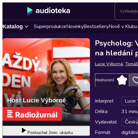
Superprodukce
Novinky
Bestsellery
Nově v Klubu
Katalog
Psycholog: V
na hledání 
Lucie Výborná
,
Tomáš
Hodnocení
Interpret
Lucie
Délka
31 min
Vydavatel
Český
Formát
digitální
Poslouchat
2min. ukázku