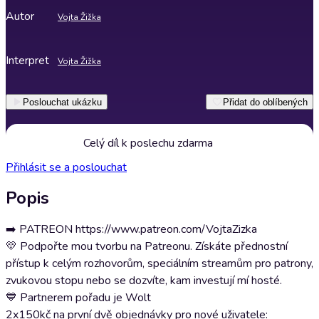
Autor
Vojta Žižka
Interpret
Vojta Žižka
Poslouchat ukázku
Přidat do oblíbených
Celý díl k poslechu zdarma
Přihlásit se a poslouchat
Popis
➡️ PATREON https://www.patreon.com/VojtaZizka
💛 Podpořte mou tvorbu na Patreonu. Získáte přednostní
přístup k celým rozhovorům, speciálním streamům pro patrony,
zvukovou stopu nebo se dozvíte, kam investují mí hosté.
💙 Partnerem pořadu je Wolt
2x150kč na první dvě objednávky pro nové uživatele: