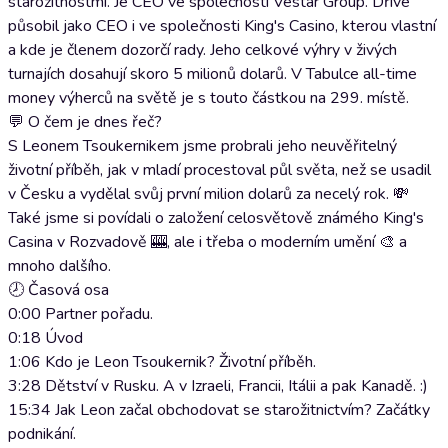
starožitnostmi. Je CEO ve společnosti Vestar Group. Dříve
působil jako CEO i ve společnosti King's Casino, kterou vlastní
a kde je členem dozorčí rady. Jeho celkové výhry v živých
turnajích dosahují skoro 5 milionů dolarů. V Tabulce all-time
money výherců na světě je s touto částkou na 299. místě.
💬 O čem je dnes řeč?
S Leonem Tsoukernikem jsme probrali jeho neuvěřitelný
životní příběh, jak v mladí procestoval půl světa, než se usadil
v Česku a vydělal svůj první milion dolarů za necelý rok. 💸
Také jsme si povídali o založení celosvětově známého King's
Casina v Rozvadově 🎰, ale i třeba o moderním umění 🎨 a
mnoho dalšího.
🕗 Časová osa
0:00 Partner pořadu.
0:18 Úvod
1:06 Kdo je Leon Tsoukernik? Životní příběh.
3:28 Dětství v Rusku. A v Izraeli, Francii, Itálii a pak Kanadě. :)
15:34 Jak Leon začal obchodovat se starožitnictvím? Začátky
podnikání.