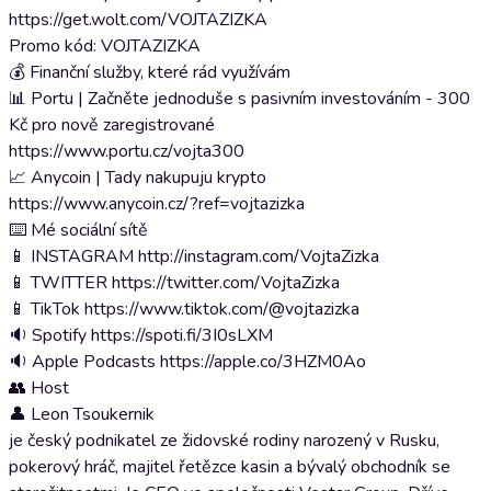
https://get.wolt.com/VOJTAZIZKA
Promo kód: VOJTAZIZKA
💰 Finanční služby, které rád využívám
📊 Portu | Začněte jednoduše s pasivním investováním - 300
Kč pro nově zaregistrované
https://www.portu.cz/vojta300
📈 Anycoin | Tady nakupuju krypto
https://www.anycoin.cz/?ref=vojtazizka
⌨️ Mé sociální sítě
📱 INSTAGRAM http://instagram.com/VojtaZizka
📱 TWITTER https://twitter.com/VojtaZizka
📱 TikTok https://www.tiktok.com/@vojtazizka
🔉 Spotify https://spoti.fi/3I0sLXM
🔉 Apple Podcasts https://apple.co/3HZM0Ao
👥 Host
👤 Leon Tsoukernik
je český podnikatel ze židovské rodiny narozený v Rusku,
pokerový hráč, majitel řetězce kasin a bývalý obchodník se