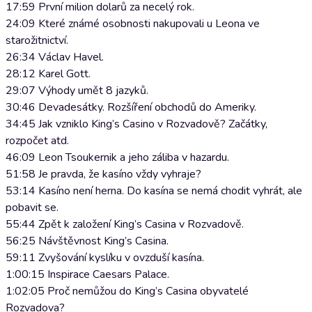
17:59 První milion dolarů za necelý rok.
24:09 Které známé osobnosti nakupovali u Leona ve
starožitnictví.
26:34 Václav Havel.
28:12 Karel Gott.
29:07 Výhody umět 8 jazyků.
30:46 Devadesátky. Rozšíření obchodů do Ameriky.
34:45 Jak vzniklo King’s Casino v Rozvadově? Začátky,
rozpočet atd.
46:09 Leon Tsoukernik a jeho záliba v hazardu.
51:58 Je pravda, že kasíno vždy vyhraje?
53:14 Kasíno není herna. Do kasína se nemá chodit vyhrát, ale
pobavit se.
55:44 Zpět k založení King’s Casina v Rozvadově.
56:25 Návštěvnost King’s Casina.
59:11 Zvyšování kyslíku v ovzduší kasína.
1:00:15 Inspirace Caesars Palace.
1:02:05 Proč nemůžou do King’s Casina obyvatelé
Rozvadova?