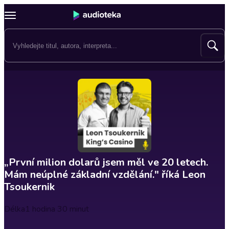
„První milion dolarů jsem měl ve 20 letech.
Mám neúplné základní vzdělání." říká Leon
Tsoukernik
Délka
1 hodina 30 minut