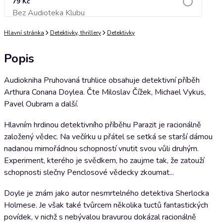
79 Kč
Bez Audioteka Klubu
Přidat do košíku
Hlavní stránka
Detektivky, thrillery
Detektivky
Popis
Audiokniha Pruhovaná truhlice obsahuje detektivní příběh
Arthura Conana Doylea. Čte Miloslav Čížek, Michael Vykus,
Pavel Oubram a další.
Hlavním hrdinou detektivního příběhu Parazit je racionálně
založený vědec. Na večírku u přátel se setká se starší dámou
nadanou mimořádnou schopností vnutit svou vůli druhým.
Experiment, kterého je svědkem, ho zaujme tak, že zatouží
schopnosti slečny Penclosové vědecky zkoumat...
Doyle je znám jako autor nesmrtelného detektiva Sherlocka
Holmese. Je však také tvůrcem několika tuctů fantastických
povídek, v nichž s nebývalou bravurou dokázal racionálně