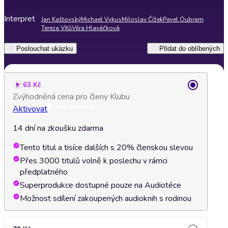
Interpret
Jan Kaštovský
Michael Vykus
Miloslav Čížek
Pavel Oubram
Tereza Vítů
Věra Hlaváčková
Poslouchat ukázku
Přidat do oblíbených
63 Kč
Zvýhodněná cena pro členy Klubu
Aktivovat
14 dní na zkoušku zdarma
Tento titul a tisíce dalších s 20% členskou slevou
Přes 3000 titulů volně k poslechu v rámci
předplatného
Superprodukce dostupné pouze na Audiotéce
Možnost sdílení zakoupených audioknih s rodinou