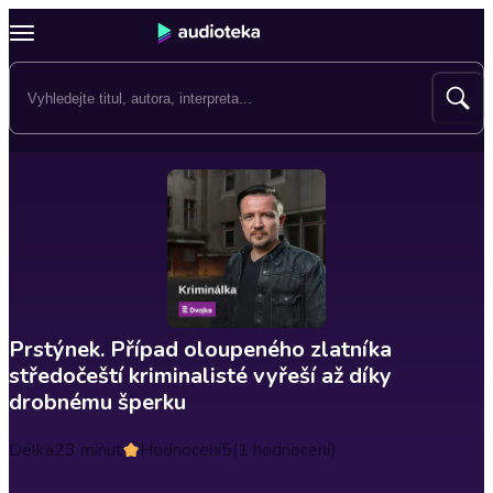
Prstýnek. Případ oloupeného zlatníka
středočeští kriminalisté vyřeší až díky
drobnému šperku
Délka
23 minut
Hodnocení
5
(1 hodnocení)