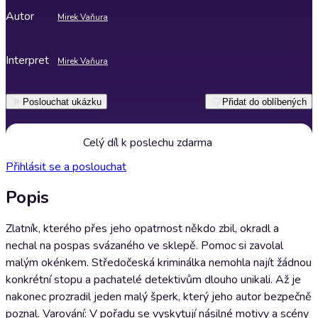
Autor
Mirek Vaňura
Interpret
Mirek Vaňura
Poslouchat ukázku
Přidat do oblíbených
Celý díl k poslechu zdarma
Přihlásit se a poslouchat
Popis
Zlatník, kterého přes jeho opatrnost někdo zbil, okradl a
nechal na pospas svázaného ve sklepě. Pomoc si zavolal
malým okénkem. Středočeská kriminálka nemohla najít žádnou
konkrétní stopu a pachatelé detektivům dlouho unikali. Až je
nakonec prozradil jeden malý šperk, který jeho autor bezpečně
poznal. Varování: V pořadu se vyskytují násilné motivy a scény