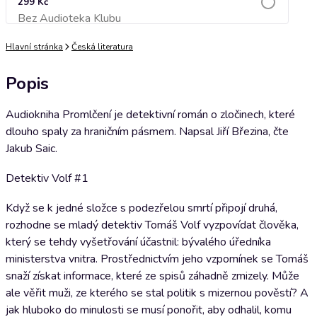
299 Kč
Bez Audioteka Klubu
Přidat do košíku
Hlavní stránka
Česká literatura
Popis
Audiokniha Promlčení je detektivní román o zločinech, které
dlouho spaly za hraničním pásmem. Napsal Jiří Březina, čte
Jakub Saic.
Detektiv Volf #1
Když se k jedné složce s podezřelou smrtí připojí druhá,
rozhodne se mladý detektiv Tomáš Volf vyzpovídat člověka,
který se tehdy vyšetřování účastnil: bývalého úředníka
ministerstva vnitra. Prostřednictvím jeho vzpomínek se Tomáš
snaží získat informace, které ze spisů záhadně zmizely. Může
ale věřit muži, ze kterého se stal politik s mizernou pověstí? A
jak hluboko do minulosti se musí ponořit, aby odhalil, komu