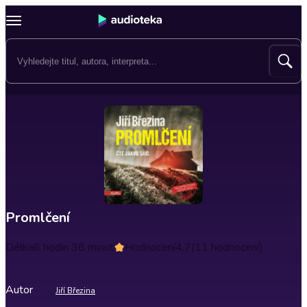
Promlčení
Délka
6 hodin 38 minut
Hodnocení
4.7
(11 hodnocení)
Autor
Jiří Březina