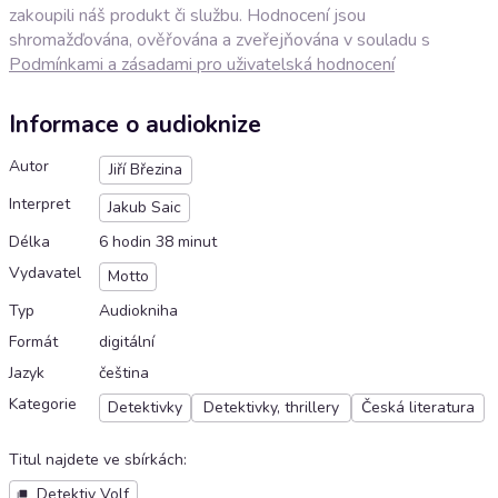
zakoupili náš produkt či službu. Hodnocení jsou
shromažďována, ověřována a zveřejňována v souladu s
Podmínkami a zásadami pro uživatelská hodnocení
Informace o audioknize
Autor
Jiří Březina
Interpret
Jakub Saic
Délka
6 hodin 38 minut
Vydavatel
Motto
Typ
Audiokniha
Formát
digitální
Jazyk
čeština
Kategorie
Detektivky
Detektivky, thrillery
Česká literatura
Titul najdete ve sbírkách
:
Detektiv Volf