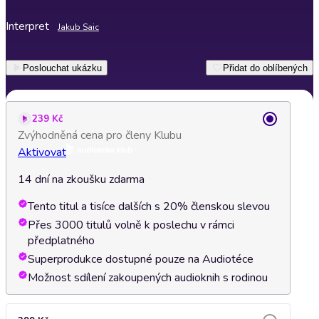
Interpret
Jakub Saic
Poslouchat ukázku
Přidat do oblíbených
239 Kč
Zvýhodněná cena pro členy Klubu
Aktivovat
14 dní na zkoušku zdarma
Tento titul a tisíce dalších s 20% členskou slevou
Přes 3000 titulů volně k poslechu v rámci
předplatného
Superprodukce dostupné pouze na Audiotéce
Možnost sdílení zakoupených audioknih s rodinou