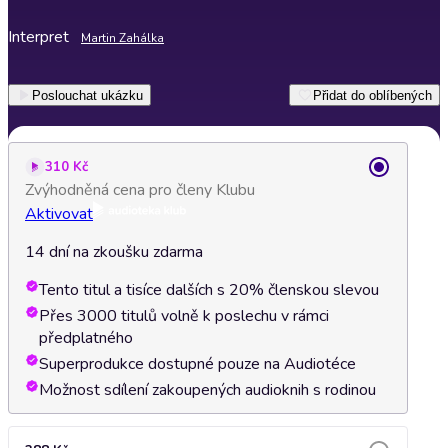
Interpret
Martin Zahálka
Poslouchat ukázku
Přidat do oblíbených
310 Kč
Zvýhodněná cena pro členy Klubu
Aktivovat
14 dní na zkoušku zdarma
Tento titul a tisíce dalších s 20% členskou slevou
Přes 3000 titulů volně k poslechu v rámci
předplatného
Superprodukce dostupné pouze na Audiotéce
Možnost sdílení zakoupených audioknih s rodinou