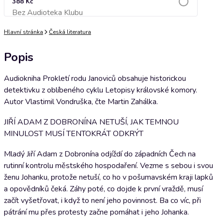
388 Kč
Bez Audioteka Klubu
Přidat do košíku
Hlavní stránka
Česká literatura
Popis
Audiokniha Prokletí rodu Janoviců obsahuje historickou
detektivku z oblíbeného cyklu Letopisy královské komory.
Autor Vlastimil Vondruška, čte Martin Zahálka.
JIŘÍ ADAM Z DOBRONÍNA NETUŠÍ, JAK TEMNOU
MINULOST MUSÍ TENTOKRÁT ODKRÝT
Mladý Jiří Adam z Dobronína odjíždí do západních Čech na
rutinní kontrolu městského hospodaření. Vezme s sebou i svou
ženu Johanku, protože netuší, co ho v pošumavském kraji lapků
a opovědníků čeká. Záhy poté, co dojde k první vraždě, musí
začít vyšetřovat, i když to není jeho povinnost. Ba co víc, při
pátrání mu přes protesty začne pomáhat i jeho Johanka.