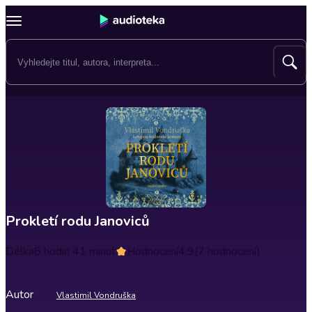
Prokletí rodu Janoviců
Délka
8 hodin 41 minut
Hodnocení
4.9
(7 hodnocení)
Autor
Vlastimil Vondruška