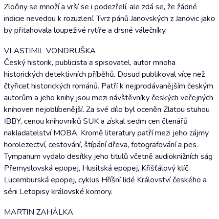
Zločiny se množí a vrší se i podezřelí, ale zdá se, že žádné
indicie nevedou k rozuzlení. Tvrz pánů Janovských z Janovic jako
by přitahovala loupeživé rytíře a drsné válečníky.
VLASTIMIL VONDRUŠKA
Český historik, publicista a spisovatel, autor mnoha
historických detektivních příběhů. Dosud publikoval více než
čtyřicet historických románů. Patří k nejprodávanějším českým
autorům a jeho knihy jsou mezi návštěvníky českých veřejných
knihoven nejoblíbenější. Za své dílo byl oceněn Zlatou stuhou
IBBY, cenou knihovníků SUK a získal sedm cen čtenářů
nakladatelství MOBA. Kromě literatury patří mezi jeho zájmy
horolezectví, cestování, štípání dřeva, fotografování a pes.
Tympanum vydalo desítky jeho titulů včetně audioknižních ság
Přemyslovská epopej, Husitská epopej, Křišťálový klíč,
Lucemburská epopej, cyklus Hříšní lidé Království českého a
sérii Letopisy královské komory.
MARTIN ZAHÁLKA