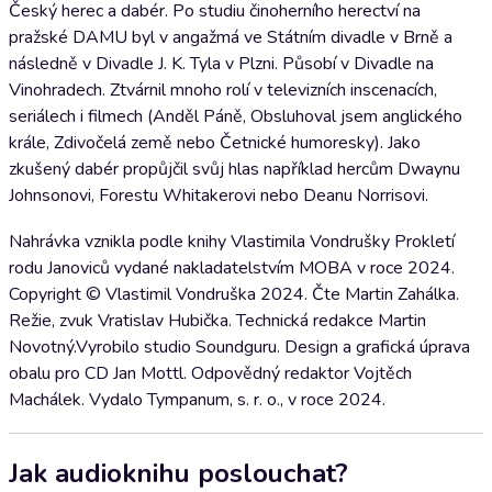
Český herec a dabér. Po studiu činoherního herectví na
pražské DAMU byl v angažmá ve Státním divadle v Brně a
následně v Divadle J. K. Tyla v Plzni. Působí v Divadle na
Vinohradech. Ztvárnil mnoho rolí v televizních inscenacích,
seriálech i filmech (Anděl Páně, Obsluhoval jsem anglického
krále, Zdivočelá země nebo Četnické humoresky). Jako
zkušený dabér propůjčil svůj hlas například hercům Dwaynu
Johnsonovi, Forestu Whitakerovi nebo Deanu Norrisovi.
Nahrávka vznikla podle knihy Vlastimila Vondrušky Prokletí
rodu Janoviců vydané nakladatelstvím MOBA v roce 2024.
Copyright © Vlastimil Vondruška 2024. Čte Martin Zahálka.
Režie, zvuk Vratislav Hubička. Technická redakce Martin
Novotný.Vyrobilo studio Soundguru. Design a grafická úprava
obalu pro CD Jan Mottl. Odpovědný redaktor Vojtěch
Machálek. Vydalo Tympanum, s. r. o., v roce 2024.
Jak audioknihu poslouchat?