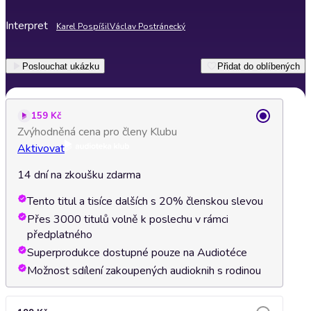
Interpret
Karel Pospíšil
Václav Postránecký
Poslouchat ukázku
Přidat do oblíbených
159 Kč
Zvýhodněná cena pro členy Klubu
Aktivovat
14 dní na zkoušku zdarma
Tento titul a tisíce dalších s 20% členskou slevou
Přes 3000 titulů volně k poslechu v rámci
předplatného
Superprodukce dostupné pouze na Audiotéce
Možnost sdílení zakoupených audioknih s rodinou