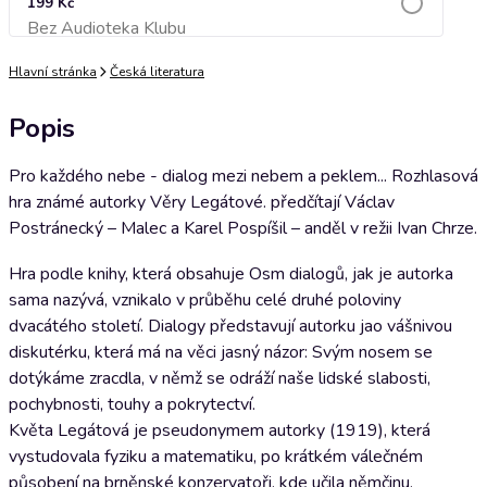
199 Kč
Bez Audioteka Klubu
Přidat do košíku
Hlavní stránka
Česká literatura
Popis
Pro každého nebe - dialog mezi nebem a peklem... Rozhlasová
hra známé autorky Věry Legátové. předčítají Václav
Postránecký – Malec a Karel Pospíšil – anděl v režii Ivan Chrze.
Hra podle knihy, která obsahuje Osm dialogů, jak je autorka
sama nazývá, vznikalo v průběhu celé druhé poloviny
dvacátého století. Dialogy představují autorku jao vášnivou
diskutérku, která má na věci jasný názor: Svým nosem se
dotýkáme zracdla, v němž se odráží naše lidské slabosti,
pochybnosti, touhy a pokrytectví.
Květa Legátová je pseudonymem autorky (1919), která
vystudovala fyziku a matematiku, po krátkém válečném
působení na brněnské konzervatoři, kde učila němčinu,