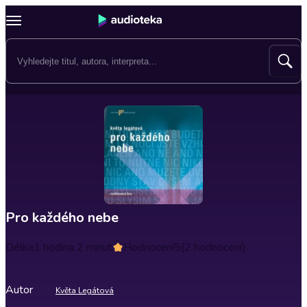
Pro každého nebe
Délka
1 hodina 2 minut
Hodnocení
5
(2 hodnocení)
Autor
Květa Legátová