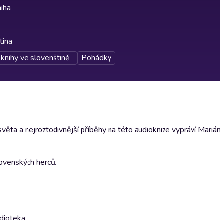
iha
tina
knihy ve slovenštině
Pohádky
světa a nejroztodivnější příběhy na této audioknize vypráví Mariá
lovenských herců.
udioteka