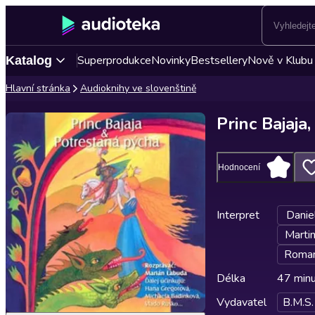
Superprodukce
Novinky
Bestsellery
Nově v Klubu
Katalog
Hlavní stránka
Audioknihy ve slovenštině
Princ Bajaja
Hodnocení
Interpret
Danie
Martin
Roman
Délka
47 min
Vydavatel
B.M.S.