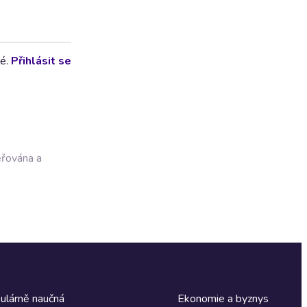
lé.
Přihlásit se
ěřována a
ulárně naučná
Ekonomie a byznys