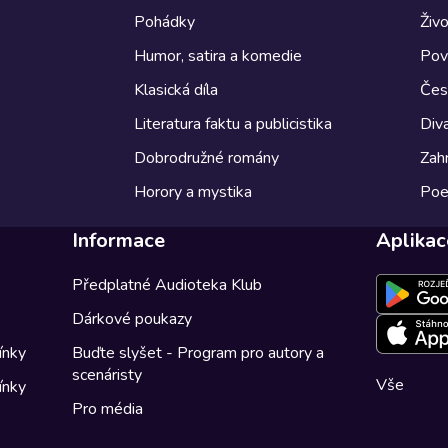
Pohádky
Živo
Humor, satira a komedie
Pov
Klasická díla
Česk
Literatura faktu a publicistika
Diva
Dobrodružné romány
Zahr
Horory a mystika
Poe
Informace
Aplikac
Předplatné Audioteka Klub
Dárkové poukazy
ínky
Buďte slyšet - Program pro autory a
scenáristy
Vše
ínky
Pro média