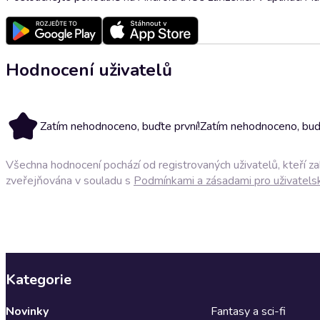
Hodnocení uživatelů
Zatím nehodnoceno, buďte první!
Zatím nehodnoceno, buďt
Všechna hodnocení pochází od registrovaných uživatelů, kteří z
zveřejňována v souladu s
Podmínkami a zásadami pro uživatels
Kategorie
Novinky
Fantasy a sci-fi