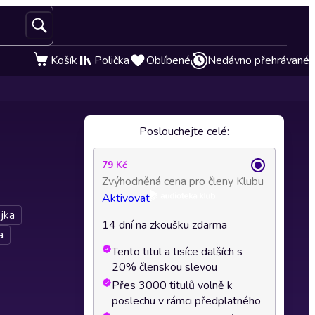
Košík
Polička
Oblíbené
Nedávno přehrávané
Poslouchejte celé:
79 Kč
Zvýhodněná cena pro členy Klubu
Aktivovat
jka
14 dní na zkoušku zdarma
a
Tento titul a tisíce dalších s
20% členskou slevou
Přes 3000 titulů volně k
poslechu v rámci předplatného