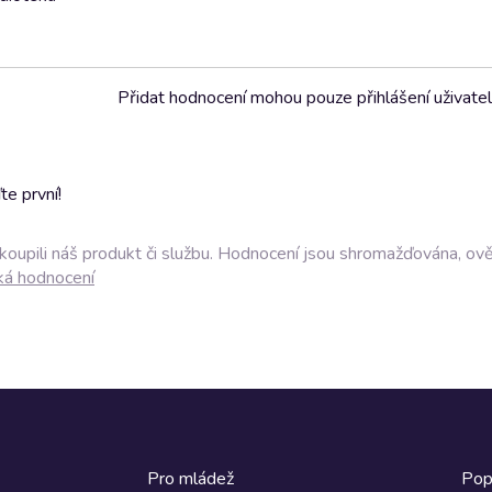
Přidat hodnocení mohou pouze přihlášení uživate
e první!
akoupili náš produkt či službu. Hodnocení jsou shromažďována, ov
ká hodnocení
Pro mládež
Pop