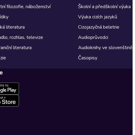
tní filozofie, náboženství
Školní a předškolní výuka
ídky
Výuka cizích jazyků
á literatura
Cizojazyčná beletrie
dlo, rozhlas, televize
Audioprůvodci
aniční literatura
Audioknihy ve slovenštině
zie
Časopisy
e