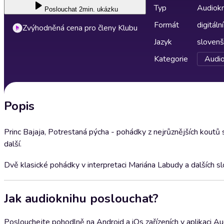
Typ
Audiokn
Poslouchat
2min. ukázku
Formát
digitální
Zvýhodněná cena pro členy Klubu
Jazyk
slovenš
Kategorie
Audio
Popis
Princ Bajaja, Potrestaná pýcha - pohádky z nejrůznějších koutů 
další.
Dvě klasické pohádky v interpretaci Mariána Labudy a dalších s
Jak audioknihu poslouchat?
Poslouchejte pohodlně na Android a iOs zařízeních v aplikaci A