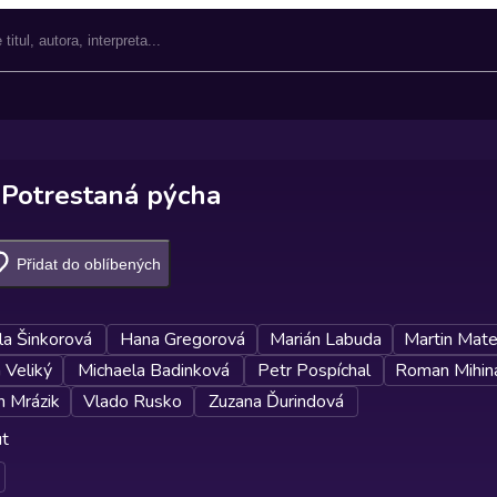
, Potrestaná pýcha
Přidat do oblíbených
la Šinkorová
Hana Gregorová
Marián Labuda
Martin Mate
 Veliký
Michaela Badinková
Petr Pospíchal
Roman Mihin
 Mrázik
Vlado Rusko
Zuzana Ďurindová
ut