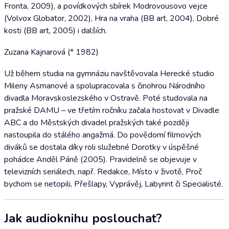
Fronta, 2009), a povídkových sbírek Modrovousovo vejce
(Volvox Globator, 2002), Hra na vraha (BB art, 2004), Dobré
kosti (BB art, 2005) i dalších.
Zuzana Kajnarová (* 1982)
Už během studia na gymnáziu navštěvovala Herecké studio
Mileny Asmanové a spolupracovala s činohrou Národního
divadla Moravskoslezského v Ostravě. Poté studovala na
pražské DAMU – ve třetím ročníku začala hostovat v Divadle
ABC a do Městských divadel pražských také později
nastoupila do stálého angažmá. Do povědomí filmových
diváků se dostala díky roli služebné Dorotky v úspěšné
pohádce Anděl Páně (2005). Pravidelně se objevuje v
televizních seriálech, např. Redakce, Místo v životě, Proč
bychom se netopili, Přešlapy, Vyprávěj, Labyrint či Specialisté.
Jak audioknihu poslouchat?