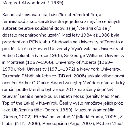
Margaret Atwoodová (* 1939)
Kanadská spisovatelka, básnířka, literární kritička, a
feministická a sociální aktivistka je jednou z nejvíce ceněných
autorek beletrie současné doby; za její literární dílo se jí
dostalo mezinárodního uznání. Mezi lety 1984 až 1986 byla
prezidentkou PEN klubu. Studovala na University of Toronto a
později také na Harvard University. Vyučovala na University of
British Columbia (v roce 1965), Sir George Williams University
in Montreal (1967–1968), University of Alberta (1969–
1979), York University (1971–1972) a New York University.
Za román Příběh služebnice (BB art, 2008) získala vůbec první
ocenění Arthur C. Clarke Award za nejlepší vědeckofantastický
román, podle kterého byl v roce 2017 natočený úspěšný
televizní seriál s herečkou Elisabeth Moss (seriály Mad Men,
Top of the Lake) v hlavní roli. Česky vyšlo množství jejích próz
jako Ublížení na těle (Odeon, 1989), Muzeum zkamenělin
(Odeon, 2002), Přežívá nejsmutnější (Mladá Fronta, 2005), Z
hlubin (NLN, 2006), Penelopiáda (Argo, 2007), Pýthie (Mladá