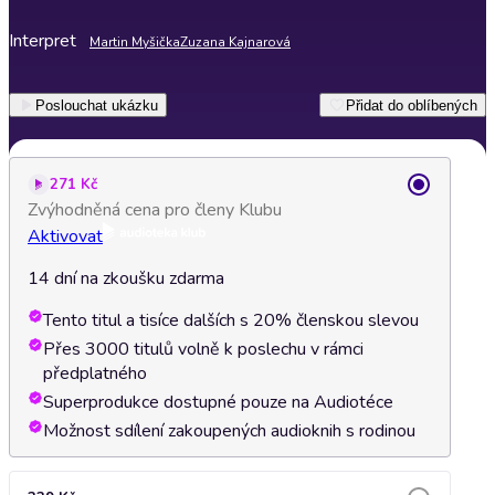
Interpret
Martin Myšička
Zuzana Kajnarová
Poslouchat ukázku
Přidat do oblíbených
271 Kč
Zvýhodněná cena pro členy Klubu
Aktivovat
14 dní na zkoušku zdarma
Tento titul a tisíce dalších s 20% členskou slevou
Přes 3000 titulů volně k poslechu v rámci
předplatného
Superprodukce dostupné pouze na Audiotéce
Možnost sdílení zakoupených audioknih s rodinou