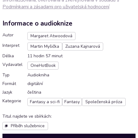
Podmínkami a zásadami pro uživatelská hodnocení
Informace o audioknize
Autor
Margaret Atwoodová
Interpret
Martin Myšička
Zuzana Kajnarová
Délka
11 hodin 57 minut
Vydavatel
OneHotBook
Typ
Audiokniha
Formát
digitální
Jazyk
čeština
Kategorie
Fantasy a sci-fi
Fantasy
Společenská próza
Titul najdete ve sbírkách
:
Příběh služebnice