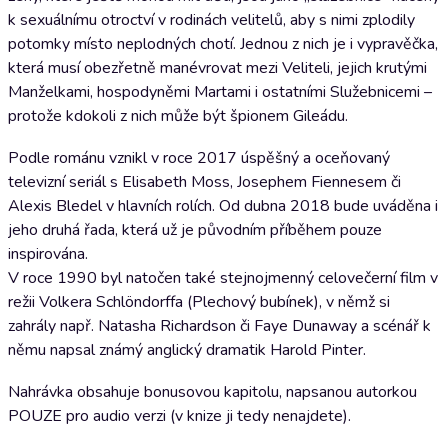
k sexuálnímu otroctví v rodinách velitelů, aby s nimi zplodily
potomky místo neplodných chotí. Jednou z nich je i vypravěčka,
která musí obezřetně manévrovat mezi Veliteli, jejich krutými
Manželkami, hospodyněmi Martami i ostatními Služebnicemi –
protože kdokoli z nich může být špionem Gileádu.
Podle románu vznikl v roce 2017 úspěšný a oceňovaný
televizní seriál s Elisabeth Moss, Josephem Fiennesem či
Alexis Bledel v hlavních rolích. Od dubna 2018 bude uváděna i
jeho druhá řada, která už je původním příběhem pouze
inspirována.
V roce 1990 byl natočen také stejnojmenný celovečerní film v
režii Volkera Schlöndorffa (Plechový bubínek), v němž si
zahrály např. Natasha Richardson či Faye Dunaway a scénář k
němu napsal známý anglický dramatik Harold Pinter.
Nahrávka obsahuje bonusovou kapitolu, napsanou autorkou
POUZE pro audio verzi (v knize ji tedy nenajdete).