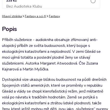
339 Kč
Bez Audioteka Klubu
Přidat do košíku
Hlavní stránka
Fantasy a sci-fi
Fantasy
Popis
Příběh služebnice - audiokniha obsahuje zfilmovaný anti-
utopický příběh ze světa budoucnosti, který bojuje s
ekologickými katastrofami a neplodností. V zemi Gileád se
moci ujímá totalita a poslední plodné ženy se stávají
služebnicemi. Autorka Margaret Atwoodová. Čte Zuzana
Kajnarová a Martin Myšička.
Dystopická vize ukazuje blízkou budoucnost na půdě dnešních
Spojených států amerických, které se proměnily v republiku
Gileád a vlády se chopil klerofašistický režim, jenž militantně
volá po návratu k tradičním hodnotám. Země se potýká s
ekologickými katastrofami a ztrátou lidské plodnosti, takže
ženy, které ještě mohou mít děti, jsou jako „služebnice“ nuceny