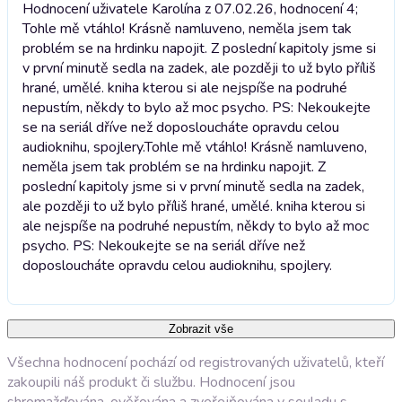
Hodnocení uživatele Karolína z 07.02.26, hodnocení 4;
Tohle mě vtáhlo! Krásně namluveno, neměla jsem tak
problém se na hrdinku napojit. Z poslední kapitoly jsme si
v první minutě sedla na zadek, ale později to už bylo příliš
hrané, umělé. kniha kterou si ale nejspíše na podruhé
nepustím, někdy to bylo až moc psycho. PS: Nekoukejte
se na seriál dříve než doposloucháte opravdu celou
audioknihu, spojlery.
Tohle mě vtáhlo! Krásně namluveno,
neměla jsem tak problém se na hrdinku napojit. Z
poslední kapitoly jsme si v první minutě sedla na zadek,
ale později to už bylo příliš hrané, umělé. kniha kterou si
ale nejspíše na podruhé nepustím, někdy to bylo až moc
psycho. PS: Nekoukejte se na seriál dříve než
doposloucháte opravdu celou audioknihu, spojlery.
Zobrazit vše
Všechna hodnocení pochází od registrovaných uživatelů, kteří
zakoupili náš produkt či službu. Hodnocení jsou
shromažďována, ověřována a zveřejňována v souladu s