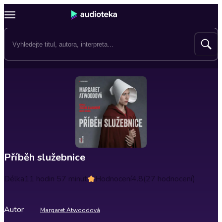
Příběh služebnice
Délka
11 hodin 57 minut
Hodnocení
4.8
(27 hodnocení)
Autor
Margaret Atwoodová