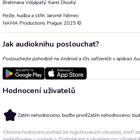
Brahmana Vidjápatý: Karel Dlouhý
Režie, hudba a střih: Jaromír Němec
NAMA Productions Prague 2025 ©
Jak audioknihu poslouchat?
Poslouchejte pohodlně na Android a iOs zařízeních v aplikaci A
Hodnocení uživatelů
Zatím nehodnoceno, buďte první!
Zatím nehodnoceno, buďt
Všechna hodnocení pochází od registrovaných uživatelů, kteří z
zveřejňována v souladu s
Podmínkami a zásadami pro uživatels