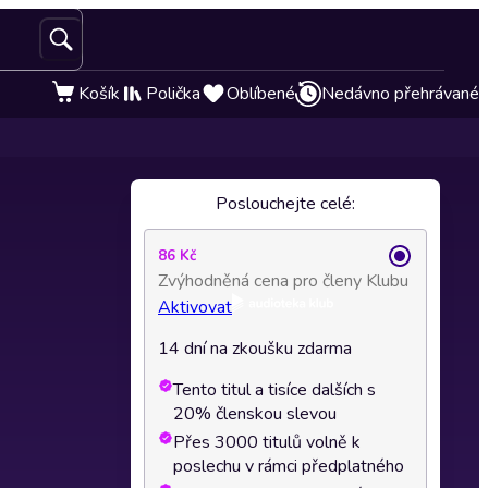
Košík
Polička
Oblíbené
Nedávno přehrávané
Poslouchejte celé:
86 Kč
Zvýhodněná cena pro členy Klubu
Aktivovat
14 dní na zkoušku zdarma
Tento titul a tisíce dalších s
20% členskou slevou
Přes 3000 titulů volně k
poslechu v rámci předplatného