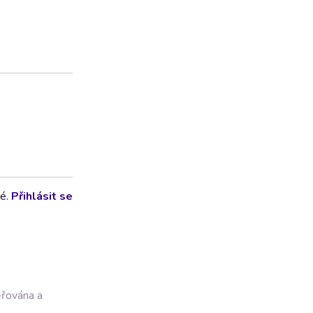
lé.
Přihlásit se
ěřována a