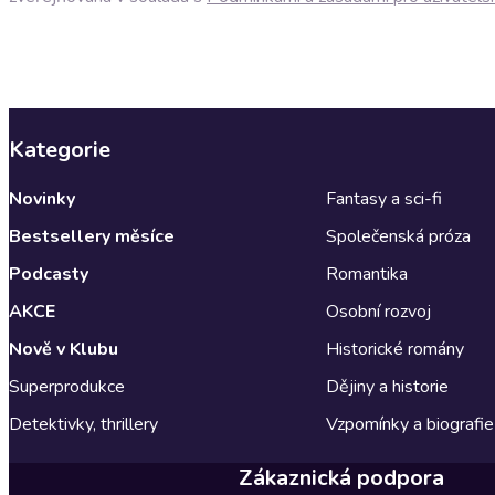
Kategorie
Novinky
Fantasy a sci-fi
Bestsellery měsíce
Společenská próza
Podcasty
Romantika
AKCE
Osobní rozvoj
Nově v Klubu
Historické romány
Superprodukce
Dějiny a historie
Detektivky, thrillery
Vzpomínky a biografie
Zákaznická podpora