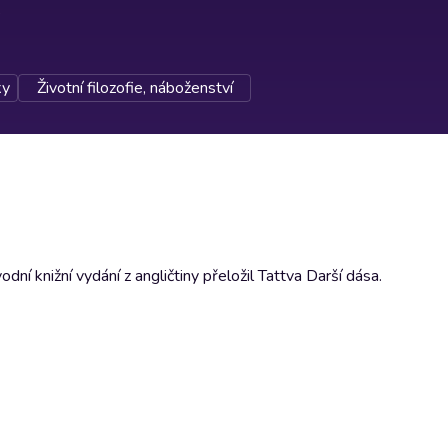
ky
Životní filozofie, náboženství
 knižní vydání z angličtiny přeložil Tattva Darší dása.