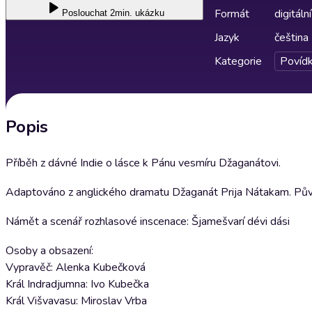
Formát
digitální
Poslouchat
2min. ukázku
Jazyk
čeština
Kategorie
Povíd
Popis
Příběh z dávné Indie o lásce k Pánu vesmíru Džaganátovi.
Adaptováno z anglického dramatu Džaganát Prija Nátakam. Původní
Námět a scenář rozhlasové inscenace: Šjamešvarí dévi dási
Osoby a obsazení:
Vypravěč: Alenka Kubečková
Král Indradjumna: Ivo Kubečka
Král Višvavasu: Miroslav Vrba