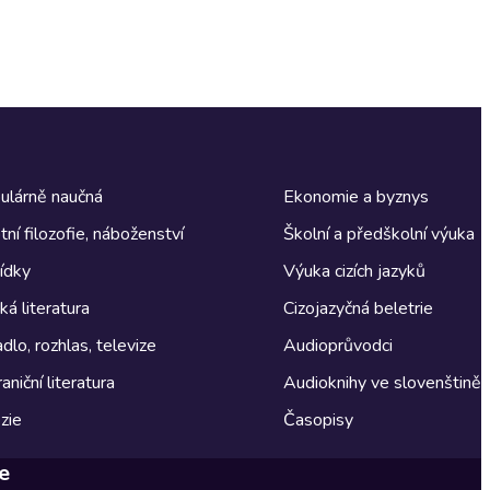
ulárně naučná
Ekonomie a byznys
tní filozofie, náboženství
Školní a předškolní výuka
ídky
Výuka cizích jazyků
á literatura
Cizojazyčná beletrie
dlo, rozhlas, televize
Audioprůvodci
aniční literatura
Audioknihy ve slovenštině
zie
Časopisy
e