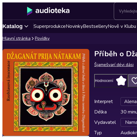
Superprodukce
Novinky
Bestsellery
Nově v Klubu
Katalog
Hlavní stránka
Povídky
Příběh o Dž
Šjamešvarí dévi dási
Hodnocení
Interpret
Alena
Délka
30 min
Vydavatel
Nama
Typ
Audiokn