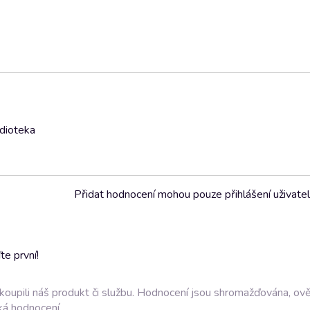
udioteka
Přidat hodnocení mohou pouze přihlášení uživate
e první!
akoupili náš produkt či službu. Hodnocení jsou shromažďována, ov
ká hodnocení