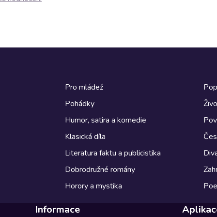
Pro mládež
Pop
Pohádky
Živo
Humor, satira a komedie
Pov
Klasická díla
Česk
Literatura faktu a publicistika
Diva
Dobrodružné romány
Zahr
Horory a mystika
Poe
Informace
Aplikac