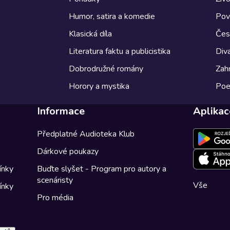
Humor, satira a komedie
Pov
Klasická díla
Česk
Literatura faktu a publicistika
Diva
Dobrodružné romány
Zahr
Horory a mystika
Poe
Informace
Aplikac
Předplatné Audioteka Klub
Dárkové poukazy
ínky
Buďte slyšet - Program pro autory a
scenáristy
Vše
ínky
Pro média