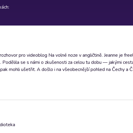
rkách
:
 rozhovor pro videoblog Na volné noze v angličtině. Jeanne je fre
. Podělila se s námi o zkušenosti za celou tu dobu — jakými cesta
naopak mohli ušetřit. A došlo i na všeobecnější pohled na Čechy a 
udioteka