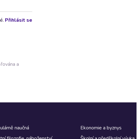
lé.
Přihlásit se
ěřována a
ulárně naučná
Ekonomie a byznys
tní filozofie, náboženství
Školní a předškolní výuka