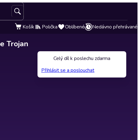
Košík
Polička
Oblíbené
Nedávno přehrávané
e Trojan
Celý díl k poslechu zdarma
Přihlásit se a poslouchat