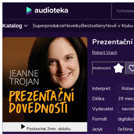
Superprodukce
Novinky
Bestsellery
Nově v Klubu
Katalog
Prezentační
Robert Vlach
Hodnocení
Interpret
Rober
Délka
39 min
Vydavatel
navol
Formát
digitální
Jazyk
čeština
Poslouchat
2min. ukázku