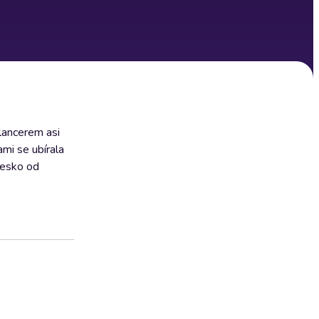
elancerem asi
mi se ubírala
Česko od