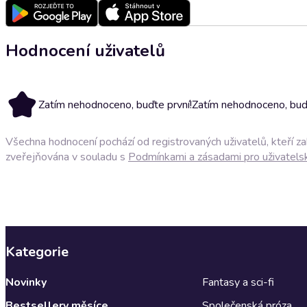
Hodnocení uživatelů
Zatím nehodnoceno, buďte první!
Zatím nehodnoceno, buďt
Všechna hodnocení pochází od registrovaných uživatelů, kteří z
zveřejňována v souladu s
Podmínkami a zásadami pro uživatels
Kategorie
Novinky
Fantasy a sci-fi
Bestsellery měsíce
Společenská próza