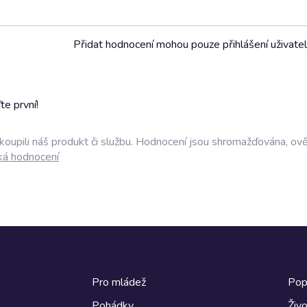
Přidat hodnocení mohou pouze přihlášení uživate
e první!
akoupili náš produkt či službu. Hodnocení jsou shromažďována, ov
ká hodnocení
Pro mládež
Pop
Pohádky
Živo