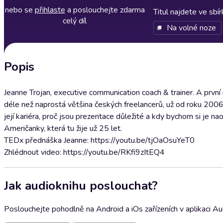
nebo se
přihlaste
a poslouchejte zdarma
Titul najdete ve sbí
celý díl
Na volné noze
Popis
Jeanne Trojan, executive communication coach & trainer. A první
déle než naprostá většina českých freelancerů, už od roku 2006
její kariéra, proč jsou prezentace důležité a kdy bychom si je 
Američanky, která tu žije už 25 let.
TEDx přednáška Jeanne: https://youtu.be/tjOaOsuYeT0
Zhlédnout video: https://youtu.be/RKfi9zItEQ4
Jak audioknihu poslouchat?
Poslouchejte pohodlně na Android a iOs zařízeních v aplikaci A