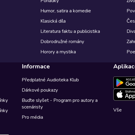
Pohádky
Živo
Humor, satira a komedie
Pov
Klasická díla
Česk
Literatura faktu a publicistika
Diva
Dobrodružné romány
Zahr
Horory a mystika
Poe
Informace
Aplikac
Předplatné Audioteka Klub
Dárkové poukazy
ínky
Buďte slyšet - Program pro autory a
scenáristy
Vše
ínky
Pro média