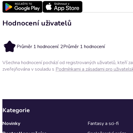
Hodnocení uživatelů
2
Průměr 1 hodnocení: 2
Průměr 1 hodnocení
Všechna hodnocení pochází od registrovaných uživatelů, kteří z
zveřejňována v souladu s
Podmínkami a zásadami pro uživatels
Kategorie
Novinky
Fantasy a sci-fi