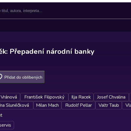
ěk: Přepadení národní banky
Přidat do oblíbených
 Vránová
František Filipovský
Ilja Racek
Josef Chvalina
ína Slunéčková
Milan Mach
Rudolf Pellar
Valtr Taub
Vl
ut
servis