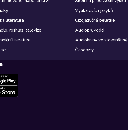
tní filozofie, náboženství
Školní a předškolní výuka
ídky
Výuka cizích jazyků
á literatura
Cizojazyčná beletrie
dlo, rozhlas, televize
Audioprůvodci
aniční literatura
Audioknihy ve slovenštině
zie
Časopisy
e