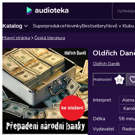
Superprodukce
Novinky
Bestsellery
Nově v Klubu
Katalog
Hlavní stránka
Česká literatura
Oldřich Dan
Oldřich Daněk
Hodnocení
2,0
Interpret
Alena
Karol
Délka
58 min
Vydavatel
Radio