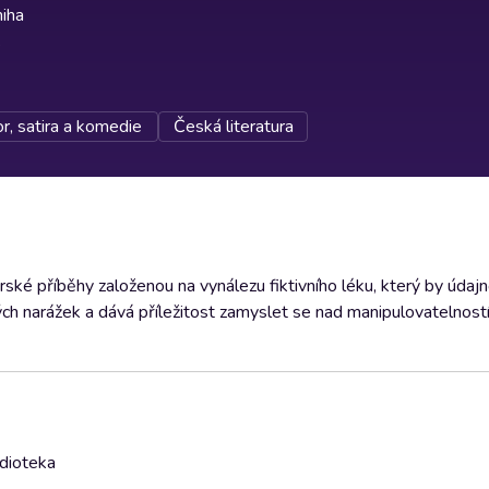
iha
, satira a komedie
Česká literatura
ské příběhy založenou na vynálezu fiktivního léku, který by údaj
ických narážek a dává příležitost zamyslet se nad manipulovatelnost
udioteka