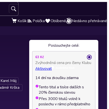
Košík
Polička
Oblíbené
Nedávno přehrávané
Poslouchejte celé:
63 Kč
Zvýhodněná cena pro členy Klubu
Aktivovat
14 dní na zkoušku zdarma
Karel Máj
Tento titul a tisíce dalších s
adimír Krška
20% členskou slevou
Přes 3000 titulů volně k
poslechu v rámci předplatného