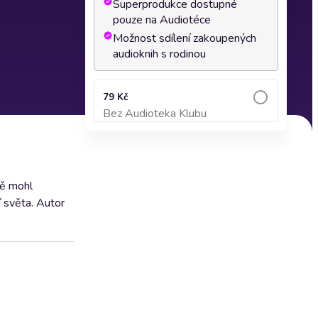
Superprodukce dostupné
pouze na Audiotéce
Možnost sdílení zakoupených
audioknih s rodinou
79 Kč
Bez Audioteka Klubu
Přidat do košíku
ně mohl
í světa. Autor