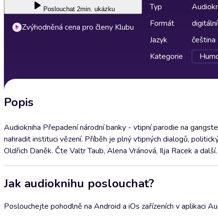
Typ
Audiokn
Poslouchat
2min. ukázku
Formát
digitální
Zvýhodněná cena pro členy Klubu
Jazyk
čeština
Kategorie
Humor
Popis
Audiokniha Přepadení národní banky - vtipní parodie na gangster
nahradit instituci vězení. Příběh je plný vtipných dialogů, polit
Oldřich Daněk. Čte Valtr Taub, Alena Vránová, Ilja Racek a další.
Jak audioknihu poslouchat?
Poslouchejte pohodlně na Android a iOs zařízeních v aplikaci A