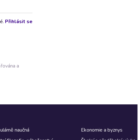
lé.
Přihlásit se
ěřována a
ulárně naučná
Ekonomie a byznys