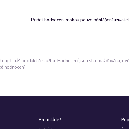
Přidat hodnocení mohou pouze přihlášení uživate
akoupili náš produkt či službu. Hodnocení jsou shromažďována, ov
ká hodnocení
Pro mládež
Pop