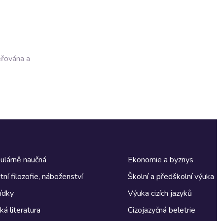
ěřována a
ulárně naučná
Ekonomie a byznys
tní filozofie, náboženství
Školní a předškolní výuka
ídky
Výuka cizích jazyků
á literatura
Cizojazyčná beletrie