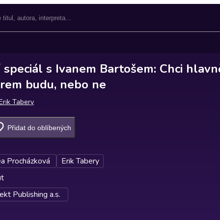
 speciál s Ivanem Bartošem: Chci hlavn
érem budu, nebo ne
Erik Tabery
Přidat do oblíbených
a Procházková
Erik Tabery
ut
kt Publishing a.s.