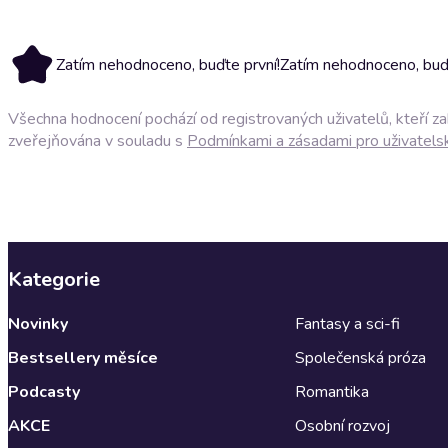
Zatím nehodnoceno, buďte první!
Zatím nehodnoceno, buďt
Všechna hodnocení pochází od registrovaných uživatelů, kteří z
zveřejňována v souladu s
Podmínkami a zásadami pro uživatels
Kategorie
Novinky
Fantasy a sci-fi
Bestsellery měsíce
Společenská próza
Podcasty
Romantika
AKCE
Osobní rozvoj