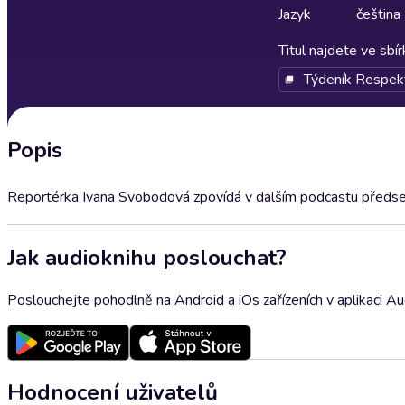
Jazyk
čeština
Titul najdete ve sbí
Týdeník Respek
Popis
Reportérka Ivana Svobodová zpovídá v dalším podcastu předse
Jak audioknihu poslouchat?
Poslouchejte pohodlně na Android a iOs zařízeních v aplikaci A
Hodnocení uživatelů