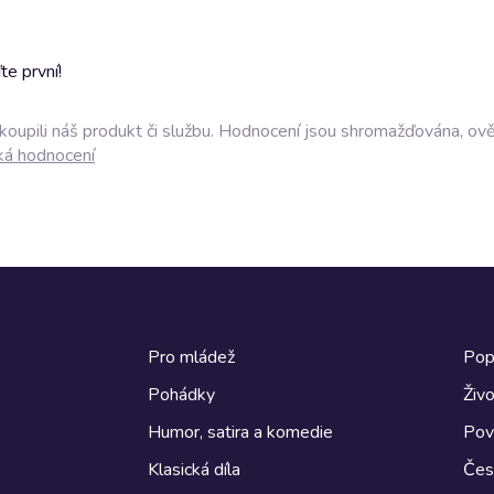
e první!
akoupili náš produkt či službu. Hodnocení jsou shromažďována, ov
ká hodnocení
Pro mládež
Pop
Pohádky
Živo
Humor, satira a komedie
Pov
Klasická díla
Česk