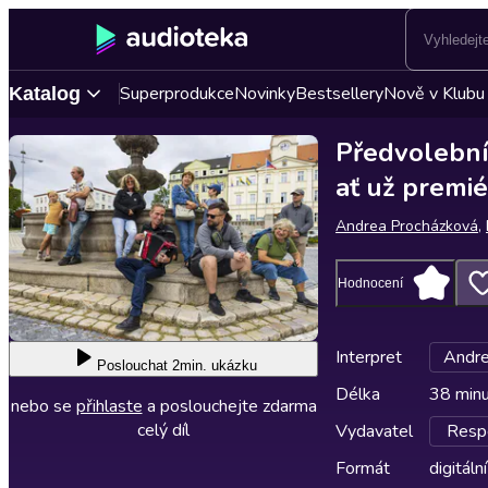
Superprodukce
Novinky
Bestsellery
Nově v Klubu
Katalog
Předvolební
ať už premi
Andrea Procházková
,
Hodnocení
Interpret
Andre
Poslouchat
2min. ukázku
Délka
38 min
nebo se
přihlaste
a poslouchejte zdarma
celý díl
Vydavatel
Respe
Formát
digitální