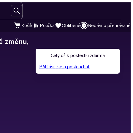
Košík
Polička
Oblíbené
Nedávno přehrávané
ě změnu,
Celý díl k poslechu zdarma
Přihlásit se a poslouchat