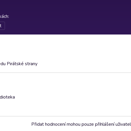
rkách
:
t
du Pirátské strany
udioteka
Přidat hodnocení mohou pouze přihlášení uživate