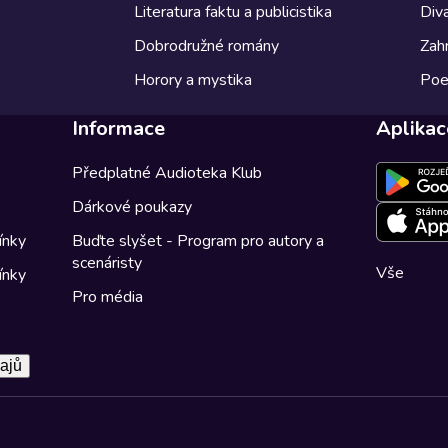
Literatura faktu a publicistika
Diva
Dobrodružné romány
Zahr
Horory a mystika
Poe
Informace
Aplikac
Předplatné Audioteka Klub
Dárkové poukazy
ínky
Buďte slyšet - Program pro autory a
scenáristy
Vše
ínky
Pro média
ajů