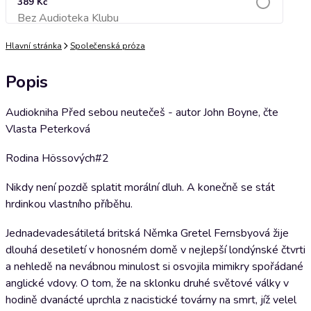
389 Kč
Bez Audioteka Klubu
Přidat do košíku
Hlavní stránka
Společenská próza
Popis
Audiokniha Před sebou neutečeš - autor John Boyne, čte
Vlasta Peterková
Rodina Hössových#2
Nikdy není pozdě splatit morální dluh. A konečně se stát
hrdinkou vlastního příběhu.
Jednadevadesátiletá britská Němka Gretel Fernsbyová žije
dlouhá desetiletí v honosném domě v nejlepší londýnské čtvrti
a nehledě na nevábnou minulost si osvojila mimikry spořádané
anglické vdovy. O tom, že na sklonku druhé světové války v
hodině dvanácté uprchla z nacistické továrny na smrt, jíž velel