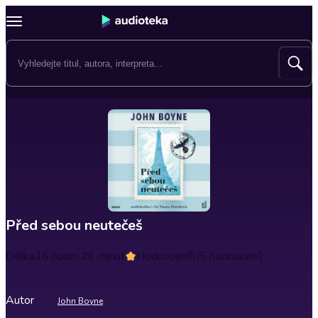
Před sebou neutečeš
Délka
16 hodin 26 minut
Hodnocení
5
(5 hodnocení)
Autor
John Boyne