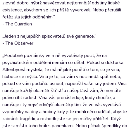
zjevné dobro, nýbrž nasvěcovat nejtemnější odstíny lidské
existence, abychom se jich příště vyvarovali. Nebo přerušili
řetěz zla jejich odčiněním.“
- The Guardian
„Jeden z nejlepších spisovatelů své generace.“
- The Observer
„Podobné poznámky ve mně vyvolávaly pocit, že na
psychiatrickém oddělení nemám co dělat. Pokud si doktorka
Allenbyová myslela, že má nějaké ponětí o tom, co je vina,
hluboce se mýlila. Vina je to, co vám v noci nedá spát nebo,
pokud se vám podařilo usnout, napouští vaše sny jedem. Vina
narušuje každý okamžik štěstí a našeptává vám, že nemáte
právo cítit radost. Vina vás pronásleduje, kudy chodíte, a
narušuje i ty nejvšednější okamžiky tím, že ve vás vyvolává
vzpomínky na dny a hodiny, kdy jste mohli něco udělat, abyste
zabránili tragédii, a rozhodli jste se jen mlčky přihlížet. Když
jste si místo toho hráli s panenkami. Nebo píchali špendlíky do