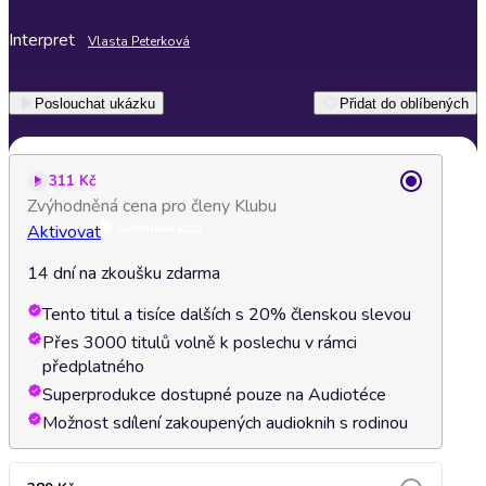
Interpret
Vlasta Peterková
Poslouchat ukázku
Přidat do oblíbených
311 Kč
Zvýhodněná cena pro členy Klubu
Aktivovat
14 dní na zkoušku zdarma
Tento titul a tisíce dalších s 20% členskou slevou
Přes 3000 titulů volně k poslechu v rámci
předplatného
Superprodukce dostupné pouze na Audiotéce
Možnost sdílení zakoupených audioknih s rodinou