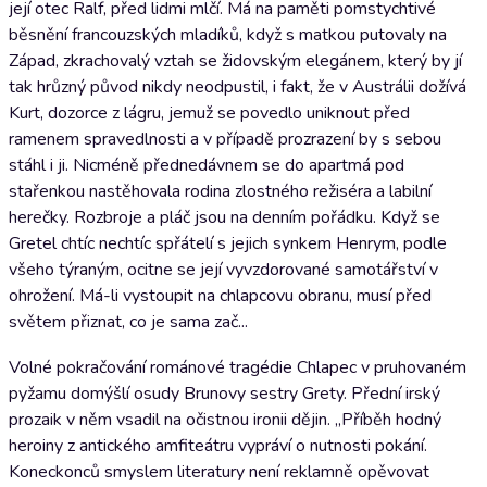
její otec Ralf, před lidmi mlčí. Má na paměti pomstychtivé
běsnění francouzských mladíků, když s matkou putovaly na
Západ, zkrachovalý vztah se židovským elegánem, který by jí
tak hrůzný původ nikdy neodpustil, i fakt, že v Austrálii dožívá
Kurt, dozorce z lágru, jemuž se povedlo uniknout před
ramenem spravedlnosti a v případě prozrazení by s sebou
stáhl i ji. Nicméně přednedávnem se do apartmá pod
stařenkou nastěhovala rodina zlostného režiséra a labilní
herečky. Rozbroje a pláč jsou na denním pořádku. Když se
Gretel chtíc nechtíc spřátelí s jejich synkem Henrym, podle
všeho týraným, ocitne se její vyvzdorované samotářství v
ohrožení. Má-li vystoupit na chlapcovu obranu, musí před
světem přiznat, co je sama zač...
Volné pokračování románové tragédie Chlapec v pruhovaném
pyžamu domýšlí osudy Brunovy sestry Grety. Přední irský
prozaik v něm vsadil na očistnou ironii dějin. „Příběh hodný
heroiny z antického amfiteátru vypráví o nutnosti pokání.
Koneckonců smyslem literatury není reklamně opěvovat