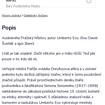
499 Kč
Bez Audioteka Klubu
Přidat do košíku
Hlavní stránka
Detektivky, thrillery
Popis
Audiokniha Pražský hřbitov, autor Umberto Eco, čtou David
Švehlík a Igor Bareš.
Lhát je tak snadné. Zničit někoho jen o málo těžší. Teď jde
pouze o to, kdo dá víc.
Veřejné mínění Paříže ovládla Dreyfusova aféra a v ústraní
jednoho bytu dožívá záštiplný stařec, který k tomu pozdvižení
značně přispěl. Právě prostřednictvím deníku lháře,
podvodníka a falzifikátora Simona Simoniniho (1837–1898)
nahlédneme do zákulisní politické historie 19. století, bohaté
na intriky, atentáty i spiknutí. S důkladnou znalostí reálií, s
humorem a nadsázkou Umberto Eco vykresluje mnohdy