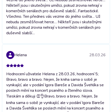
Někteří jsou i skutečnými umělci, pokud zrovna nehrají v
komerčních seriálech pro duševně slabší…
Fantastické.
Všechno. Ten přednes vás vezme do jiného světa… Už
nebudu zesměšňovat herce… Někteří jsou i skutečnými
umělci, pokud zrovna nehrají v komerčních seriálech pro
duševně slabší…
Helena
28.03.26
Hodnocení uživatele Helena z 28.03.26, hodnocení 5;
Bravo, bravo a bravo. Nejen, že kniha sama o sobĕ je
vynikající, ale v podání Igora Bareše a Davida Švehlíka se
poslech mĕní na koncert psaného a čteného slova.
Tleskám a dĕkuji 👏👌
Bravo, bravo a bravo. Nejen, že
kniha sama o sobĕ je vynikající, ale v podání Igora Bareše
a Davida Švehlíka se poslech mĕní na koncert psaného a