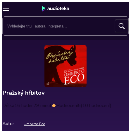
Pražský hřbitov
Délka
16 hodin 29 minut
Hodnocení
5
(10 hodnocení)
Autor
Umberto Eco