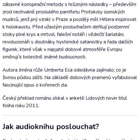
zábavné konspirační metody s hrůznými následky – především
zrod nechvalně proslulého pamfletu Protokoly sionských
mudrců, jenž prý vznikl v Praze a později měl Hitlera inspirovat
k holokaustu. Před užaslým posluchačem defilují podzemní
stoky plné krys a mrtvol, falešní notáři i vědečtí šarlatáni,
revolucionáři s doutnáky, hysterické satanistky a řada dalších
figurek, které však v napjaté dobové atmosféře Evropu
směrují k bolestně známé budoucnosti.
Autora Jména růže Umberta Eca odedávna zajímalo, co je
živnou půdou zášti. Na základě dobových pramenů vyfabuloval
fascinující opus o kořenech zla.
Český překlad románu získal v anketě Lidových novin titul
Kniha roku 2011.
Jak audioknihu poslouchat?