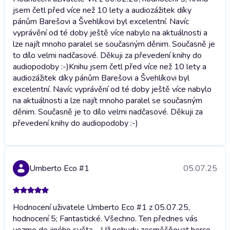
jsem četl před více než 10 lety a audiozážitek díky
pánům Barešovi a Švehlíkovi byl excelentní. Navíc
vyprávění od té doby ještě více nabylo na aktuálnosti a
lze najít mnoho paralel se současným děnim. Současně je
to dílo velmi nadčasové. Děkuji za převedení knihy do
audiopodoby :⁠-⁠)
Knihu jsem četl před více než 10 lety a
audiozážitek díky pánům Barešovi a Švehlíkovi byl
excelentní. Navíc vyprávění od té doby ještě více nabylo
na aktuálnosti a lze najít mnoho paralel se současným
děnim. Současně je to dílo velmi nadčasové. Děkuji za
převedení knihy do audiopodoby :⁠-⁠)
Umberto Eco #1
05.07.25
Hodnocení uživatele Umberto Eco #1 z 05.07.25,
hodnocení 5; Fantastické. Všechno. Ten přednes vás
vezme do jiného světa… Už nebudu zesměšňovat herce…