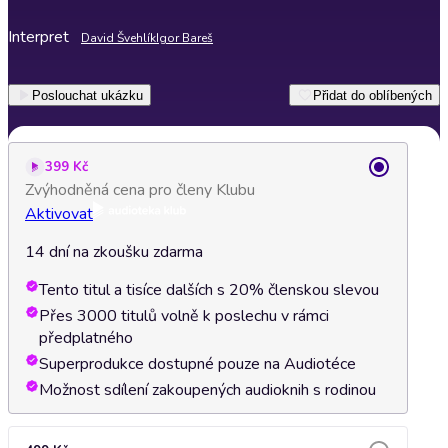
Interpret
David Švehlík
Igor Bareš
Poslouchat ukázku
Přidat do oblíbených
399 Kč
Zvýhodněná cena pro členy Klubu
Aktivovat
14 dní na zkoušku zdarma
Tento titul a tisíce dalších s 20% členskou slevou
Přes 3000 titulů volně k poslechu v rámci
předplatného
Superprodukce dostupné pouze na Audiotéce
Možnost sdílení zakoupených audioknih s rodinou