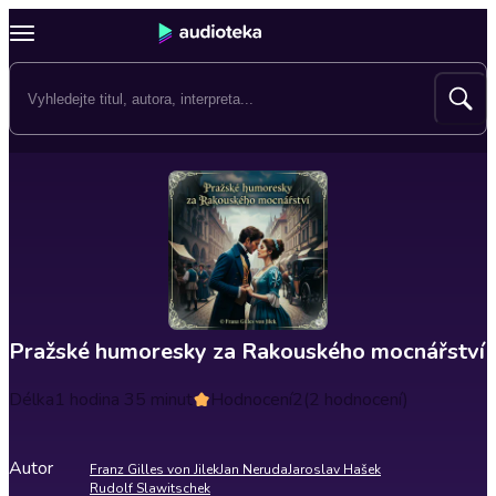
Pražské humoresky za Rakouského mocnářství
Délka
1 hodina 35 minut
Hodnocení
2
(2 hodnocení)
Autor
Franz Gilles von Jilek
Jan Neruda
Jaroslav Hašek
Rudolf Slawitschek