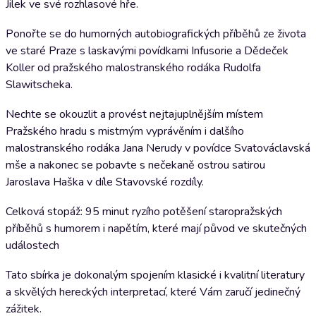
Jilek ve své rozhlasové hře.
Ponořte se do humorných autobiografických příběhů ze života
ve staré Praze s laskavými povídkami Infusorie a Dědeček
Koller od pražského malostranského rodáka Rudolfa
Slawitscheka.
Nechte se okouzlit a provést nejtajuplnějším místem
Pražského hradu s mistrným vyprávěním i dalšího
malostranského rodáka Jana Nerudy v povídce Svatováclavská
mše a nakonec se pobavte s nečekaně ostrou satirou
Jaroslava Haška v díle Stavovské rozdíly.
Celková stopáž: 95 minut ryzího potěšení staropražských
příběhů s humorem i napětím, které mají původ ve skutečných
událostech
Tato sbírka je dokonalým spojením klasické i kvalitní literatury
a skvělých hereckých interpretací, které Vám zaručí jedinečný
zážitek.