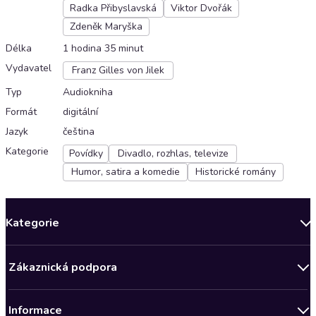
Radka Přibyslavská
Viktor Dvořák
Zdeněk Maryška
Délka
1 hodina 35 minut
Vydavatel
Franz Gilles von Jilek
Typ
Audiokniha
Formát
digitální
Jazyk
čeština
Kategorie
Povídky
Divadlo, rozhlas, televize
Humor, satira a komedie
Historické romány
Kategorie
Novinky
Zákaznická podpora
Bestsellery měsíce
Obchodní podmínky
Podcasty
Informace