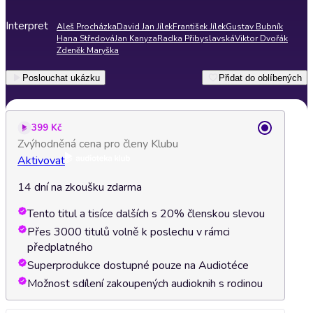
Interpret
Aleš Procházka
David Jan Jílek
František Jílek
Gustav Bubník
Hana Středová
Jan Kanyza
Radka Přibyslavská
Viktor Dvořák
Zdeněk Maryška
Poslouchat ukázku
Přidat do oblíbených
399 Kč
Zvýhodněná cena pro členy Klubu
Aktivovat
14 dní na zkoušku zdarma
Tento titul a tisíce dalších s 20% členskou slevou
Přes 3000 titulů volně k poslechu v rámci
předplatného
Superprodukce dostupné pouze na Audiotéce
Možnost sdílení zakoupených audioknih s rodinou