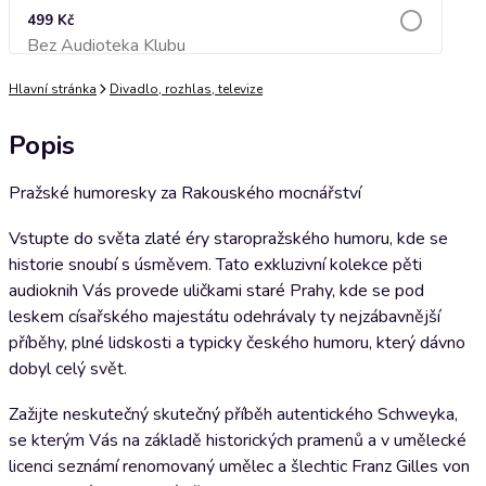
499 Kč
Bez Audioteka Klubu
Přidat do košíku
Hlavní stránka
Divadlo, rozhlas, televize
Popis
Pražské humoresky za Rakouského mocnářství
Vstupte do světa zlaté éry staropražského humoru, kde se
historie snoubí s úsměvem. Tato exkluzivní kolekce pěti
audioknih Vás provede uličkami staré Prahy, kde se pod
leskem císařského majestátu odehrávaly ty nejzábavnější
příběhy, plné lidskosti a typicky českého humoru, který dávno
dobyl celý svět.
Zažijte neskutečný skutečný příběh autentického Schweyka,
se kterým Vás na základě historických pramenů a v umělecké
licenci seznámí renomovaný umělec a šlechtic Franz Gilles von