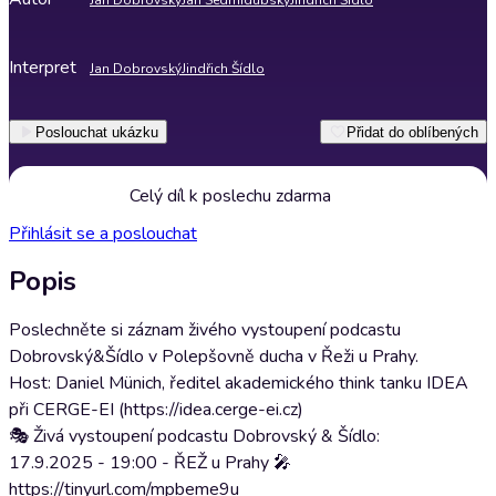
Jan Dobrovský
Jan Sedmidubský
Jindřich Šídlo
Interpret
Jan Dobrovský
Jindřich Šídlo
Poslouchat ukázku
Přidat do oblíbených
Celý díl k poslechu zdarma
Přihlásit se a poslouchat
Popis
Poslechněte si záznam živého vystoupení podcastu
Dobrovský&Šídlo v Polepšovně ducha v Řeži u Prahy.
Host: Daniel Münich, ředitel akademického think tanku IDEA
při CERGE-EI (https://idea.cerge-ei.cz)
🎭 Živá vystoupení podcastu Dobrovský & Šídlo:
17.9.2025 - 19:00 - ŘEŽ u Prahy 🎤
https://tinyurl.com/mpbeme9u