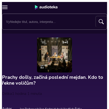
Prachy došly, začíná poslední mejdan. Kdo to
řekne voličům?
Délka
1 hodina 1 minuta
Autor