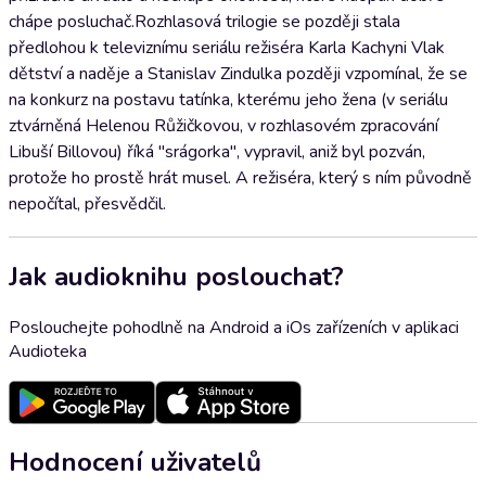
chápe posluchač.Rozhlasová trilogie se později stala
předlohou k televiznímu seriálu režiséra Karla Kachyni Vlak
dětství a naděje a Stanislav Zindulka později vzpomínal, že se
na konkurz na postavu tatínka, kterému jeho žena (v seriálu
ztvárněná Helenou Růžičkovou, v rozhlasovém zpracování
Libuší Billovou) říká "srágorka", vypravil, aniž byl pozván,
protože ho prostě hrát musel. A režiséra, který s ním původně
nepočítal, přesvědčil.
Jak audioknihu poslouchat?
Poslouchejte pohodlně na Android a iOs zařízeních v aplikaci
Audioteka
Hodnocení uživatelů