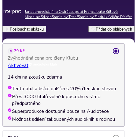
Interpret
Jana Janovská
Jiřina Ostrá
Leopold Franc
Libuše Billová
Miroslav Středa
Stanislav Tesař
Stanislav Zindulka
Vilém Pfeiffer
Poslouchat ukázku
Přidat do oblíbených
79 Kč
Zvýhodněná cena pro členy Klubu
Aktivovat
14 dní na zkoušku zdarma
Tento titul a tisíce dalších s 20% členskou slevou
Přes 3000 titulů volně k poslechu v rámci
předplatného
Superprodukce dostupné pouze na Audiotéce
Možnost sdílení zakoupených audioknih s rodinou