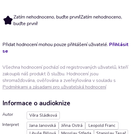
Zatím nehodnoceno, buďte první!
Zatím nehodnoceno,
buďte první!
Přidat hodnocení mohou pouze přihlášení uživatelé.
Přihlásit
se
Všechna hodnocení pochází od registrovaných uživatelů, kteří
zakoupili náš produkt či službu. Hodnocení jsou
shromažďována, ověřována a zveřejňována v souladu s
Podmínkami a zásadami pro uživatelská hodnocení
Informace o audioknize
Autor
Věra Sládková
Interpret
Jana Janovská
Jiřina Ostrá
Leopold Franc
Libuše Billová
Miroslav Středa
Stanislav Tesař