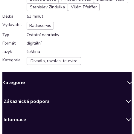
Stanislav Zindulka
Vilém Pfeiffer
Délka
53 minut
Vydavatel
Radioservis
Typ
Ostatní nahrávky
Formát
digitální
Jazyk
čeština
Kategorie
Divadlo, rozhlas, televize
Kategorie
Novinky
Zákaznická podpora
Bestsellery měsíce
Obchodní podmínky
Podcasty
Informace
Zásady ochrany osobních údajů
AKCE
Předplatné Audioteka Klub