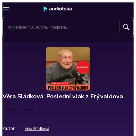
Věra Sládková: Poslední vlak z Frývaldova
Délka
53 minut
Autor
Věra Sládková