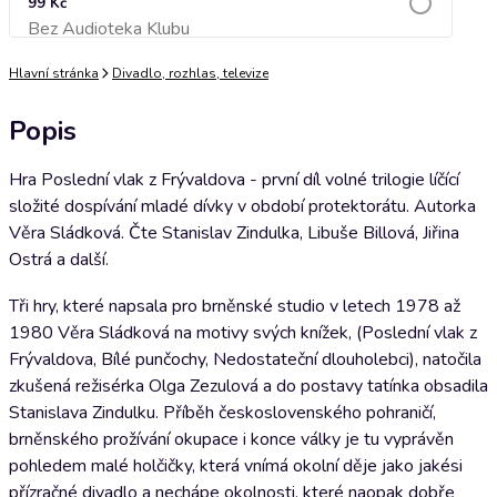
99 Kč
Bez Audioteka Klubu
Přidat do košíku
Hlavní stránka
Divadlo, rozhlas, televize
Popis
Hra Poslední vlak z Frývaldova - první díl volné trilogie líčící
složité dospívání mladé dívky v období protektorátu. Autorka
Věra Sládková. Čte Stanislav Zindulka, Libuše Billová, Jiřina
Ostrá a další.
Tři hry, které napsala pro brněnské studio v letech 1978 až
1980 Věra Sládková na motivy svých knížek, (Poslední vlak z
Frývaldova, Bílé punčochy, Nedostateční dlouholebci), natočila
zkušená režisérka Olga Zezulová a do postavy tatínka obsadila
Stanislava Zindulku. Příběh československého pohraničí,
brněnského prožívání okupace i konce války je tu vyprávěn
pohledem malé holčičky, která vnímá okolní děje jako jakési
přízračné divadlo a nechápe okolnosti, které naopak dobře