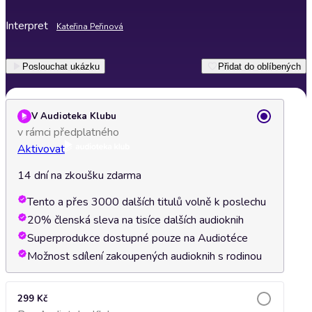
Interpret
Kateřina Peřinová
Poslouchat ukázku
Přidat do oblíbených
V Audioteka Klubu
v rámci předplatného
Aktivovat
14 dní na zkoušku zdarma
Tento a přes 3000 dalších titulů volně k poslechu
20% členská sleva na tisíce dalších audioknih
Superprodukce dostupné pouze na Audiotéce
Možnost sdílení zakoupených audioknih s rodinou
299 Kč