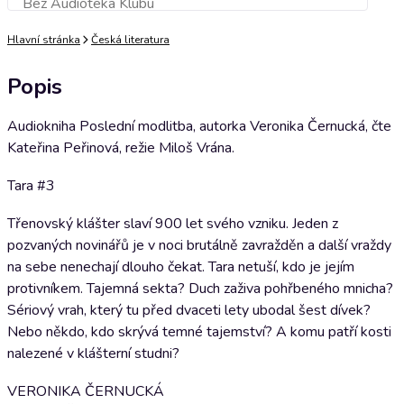
Bez Audioteka Klubu
Přidat do košíku
Hlavní stránka
Česká literatura
Popis
Audiokniha Poslední modlitba, autorka Veronika Černucká, čte
Kateřina Peřinová, režie Miloš Vrána.
Tara #3
Třenovský klášter slaví 900 let svého vzniku. Jeden z
pozvaných novinářů je v noci brutálně zavražděn a další vraždy
na sebe nenechají dlouho čekat. Tara netuší, kdo je jejím
protivníkem. Tajemná sekta? Duch zaživa pohřbeného mnicha?
Sériový vrah, který tu před dvaceti lety ubodal šest dívek?
Nebo někdo, kdo skrývá temné tajemství? A komu patří kosti
nalezené v klášterní studni?
VERONIKA ČERNUCKÁ