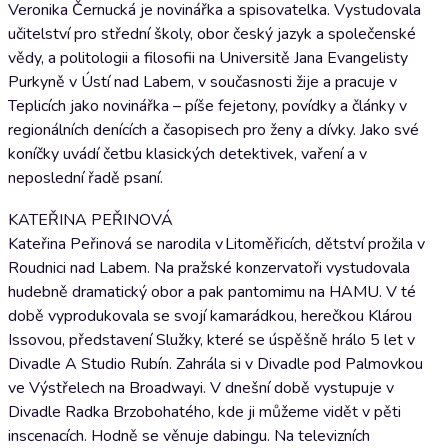
Veronika Černucká je novinářka a spisovatelka. Vystudovala
učitelství pro střední školy, obor český jazyk a společenské
vědy, a politologii a filosofii na Universitě Jana Evangelisty
Purkyně v Ústí nad Labem, v současnosti žije a pracuje v
Teplicích jako novinářka – píše fejetony, povídky a články v
regionálních denících a časopisech pro ženy a dívky. Jako své
koníčky uvádí četbu klasických detektivek, vaření a v
neposlední řadě psaní.
KATEŘINA PEŘINOVÁ
Kateřina Peřinová se narodila v Litoměřicích, dětství prožila v
Roudnici nad Labem. Na pražské konzervatoři vystudovala
hudebně dramatický obor a pak pantomimu na HAMU. V té
době vyprodukovala se svojí kamarádkou, herečkou Klárou
Issovou, představení Služky, které se úspěšně hrálo 5 let v
Divadle A Studio Rubín. Zahrála si v Divadle pod Palmovkou
ve Výstřelech na Broadwayi. V dnešní době vystupuje v
Divadle Radka Brzobohatého, kde ji můžeme vidět v pěti
inscenacích. Hodně se věnuje dabingu. Na televizních