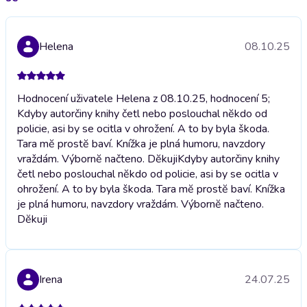
Helena
08.10.25
Hodnocení uživatele Helena z 08.10.25, hodnocení 5;
Kdyby autorčiny knihy četl nebo poslouchal nĕkdo od
policie, asi by se ocitla v ohrožení. A to by byla škoda.
Tara mĕ prostĕ baví. Knížka je plná humoru, navzdory
vraždám. Výbornĕ načteno. Dĕkuji
Kdyby autorčiny knihy
četl nebo poslouchal nĕkdo od policie, asi by se ocitla v
ohrožení. A to by byla škoda. Tara mĕ prostĕ baví. Knížka
je plná humoru, navzdory vraždám. Výbornĕ načteno.
Dĕkuji
Irena
24.07.25