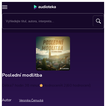
Poslední modlitba
Délka
7 hodin 38 minut
Hodnocení
4.2
(60 hodnocení)
Autor
Veronika Černucká