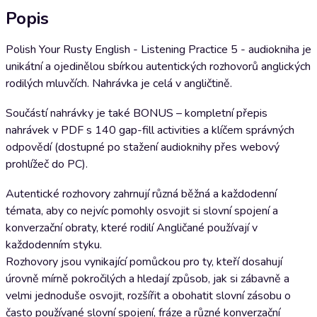
Popis
Polish Your Rusty English - Listening Practice 5 - audiokniha je
unikátní a ojedinělou sbírkou autentických rozhovorů anglických
rodilých mluvčích. Nahrávka je celá v angličtině.
Součástí nahrávky je také BONUS – kompletní přepis
nahrávek v PDF s 140 gap-fill activities a klíčem správných
odpovědí (dostupné po stažení audioknihy přes webový
prohlížeč do PC).
Autentické rozhovory zahrnují různá běžná a každodenní
témata, aby co nejvíc pomohly osvojit si slovní spojení a
konverzační obraty, které rodilí Angličané používají v
každodenním styku.
Rozhovory jsou vynikající pomůckou pro ty, kteří dosahují
úrovně mírně pokročilých a hledají způsob, jak si zábavně a
velmi jednoduše osvojit, rozšířit a obohatit slovní zásobu o
často používané slovní spojení, fráze a různé konverzační