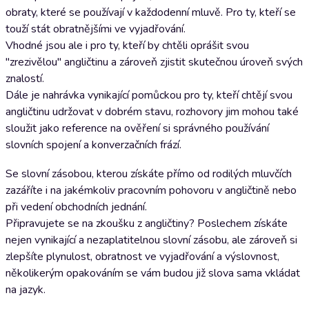
obraty, které se používají v každodenní mluvě. Pro ty, kteří se
touží stát obratnějšími ve vyjadřování.
Vhodné jsou ale i pro ty, kteří by chtěli oprášit svou
"zrezivělou" angličtinu a zároveň zjistit skutečnou úroveň svých
znalostí.
Dále je nahrávka vynikající pomůckou pro ty, kteří chtějí svou
angličtinu udržovat v dobrém stavu, rozhovory jim mohou také
sloužit jako reference na ověření si správného používání
slovních spojení a konverzačních frází.
Se slovní zásobou, kterou získáte přímo od rodilých mluvčích
zazáříte i na jakémkoliv pracovním pohovoru v angličtině nebo
při vedení obchodních jednání.
Připravujete se na zkoušku z angličtiny? Poslechem získáte
nejen vynikající a nezaplatitelnou slovní zásobu, ale zároveň si
zlepšíte plynulost, obratnost ve vyjadřování a výslovnost,
několikerým opakováním se vám budou již slova sama vkládat
na jazyk.