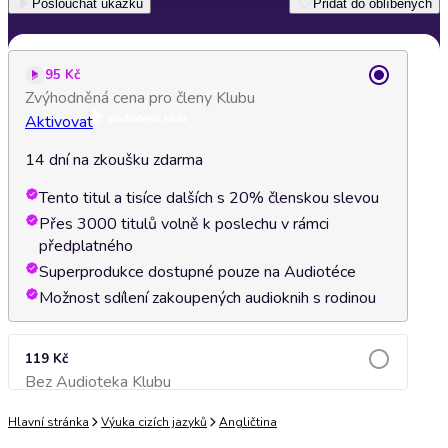
Poslouchat ukázku
Přidat do oblíbených
95 Kč
Zvýhodněná cena pro členy Klubu
Aktivovat
14 dní na zkoušku zdarma
Tento titul a tisíce dalších s 20% členskou slevou
Přes 3000 titulů volně k poslechu v rámci
předplatného
Superprodukce dostupné pouze na Audiotéce
Možnost sdílení zakoupených audioknih s rodinou
119 Kč
Bez Audioteka Klubu
Přidat do košíku
Hlavní stránka
Výuka cizích jazyků
Angličtina