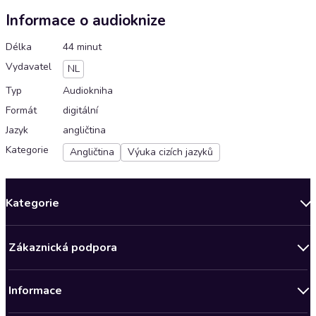
Informace o audioknize
Délka
44 minut
Vydavatel
NL
Typ
Audiokniha
Formát
digitální
Jazyk
angličtina
Kategorie
Angličtina
Výuka cizích jazyků
Kategorie
Novinky
Zákaznická podpora
Bestsellery měsíce
Obchodní podmínky
Podcasty
Informace
Zásady ochrany osobních údajů
AKCE