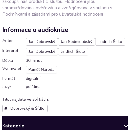
zakoupili náš produkt či službu. Hodnocení jsou
shromažďována, ověřována a zveřejňována v souladu s
Podmínkami a zásadami pro uživatelská hodnocení
Informace o audioknize
Autor
Jan Dobrovský
Jan Sedmidubský
Jindřich Šídlo
Interpret
Jan Dobrovský
Jindřich Šídlo
Délka
36 minut
Vydavatel
Paměť Národa
Formát
digitální
Jazyk
polština
Titul najdete ve sbírkách
:
Dobrovský & Šídlo
Kategorie