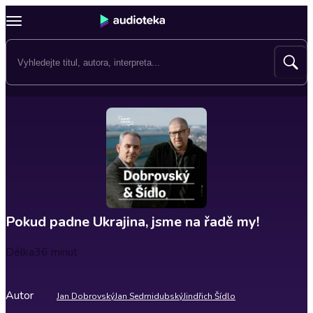
Pokud padne Ukrajina, jsme na řadě my!
Délka
36 minut
Autor
Jan Dobrovský
Jan Sedmidubský
Jindřich Šídlo