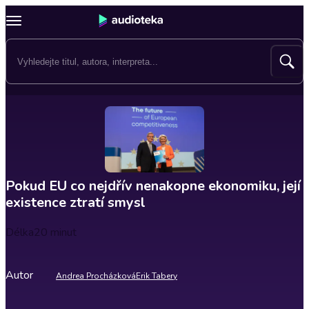
Pokud EU co nejdřív nenakopne ekonomiku, její
existence ztratí smysl
Délka
20 minut
Autor
Andrea Procházková
Erik Tabery