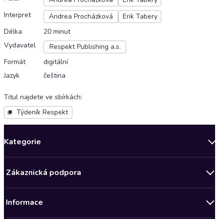
Interpret
Andrea Procházková
Erik Tabery
Délka
20 minut
Vydavatel
Respekt Publishing a.s.
Formát
digitální
Jazyk
čeština
Titul najdete ve sbírkách
:
Týdeník Respekt
Kategorie
Novinky
Zákaznická podpora
Bestsellery měsíce
Obchodní podmínky
Podcasty
Informace
Zásady ochrany osobních údajů
AKCE