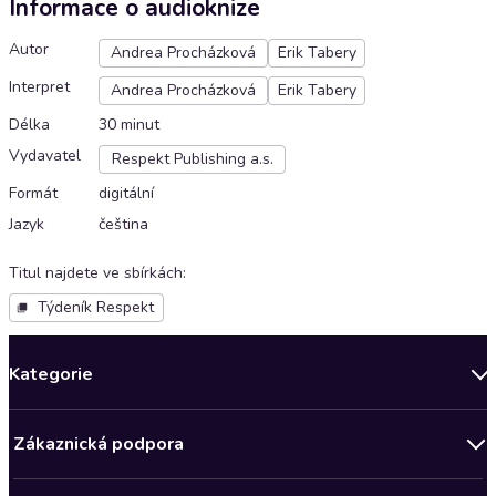
Informace o audioknize
Autor
Andrea Procházková
Erik Tabery
Interpret
Andrea Procházková
Erik Tabery
Délka
30 minut
Vydavatel
Respekt Publishing a.s.
Formát
digitální
Jazyk
čeština
Titul najdete ve sbírkách
:
Týdeník Respekt
Kategorie
Novinky
Zákaznická podpora
Bestsellery měsíce
Obchodní podmínky