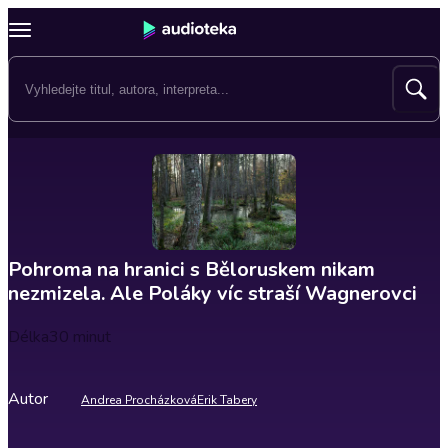
Pohroma na hranici s Běloruskem nikam
nezmizela. Ale Poláky víc straší Wagnerovci
Délka
30 minut
Autor
Andrea Procházková
Erik Tabery