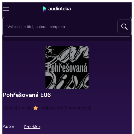
Pohřešovaná E06
Délka
41 minut
Hodnocení
5
(3 hodnocení)
Autor
Petr Hátle