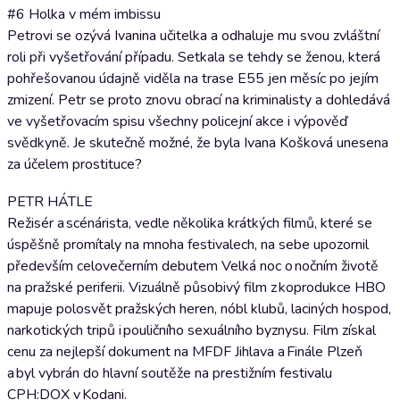
#6 Holka v mém imbissu
Petrovi se ozývá Ivanina učitelka a odhaluje mu svou zvláštní
roli při vyšetřování případu. Setkala se tehdy se ženou, která
pohřešovanou údajně viděla na trase E55 jen měsíc po jejím
zmizení. Petr se proto znovu obrací na kriminalisty a dohledává
ve vyšetřovacím spisu všechny policejní akce i výpověď
svědkyně. Je skutečně možné, že byla Ivana Košková unesena
za účelem prostituce?
PETR HÁTLE
Režisér a scénárista, vedle několika krátkých filmů, které se
úspěšně promítaly na mnoha festivalech, na sebe upozornil
především celovečerním debutem Velká noc o nočním životě
na pražské periferii. Vizuálně působivý film z koprodukce HBO
mapuje polosvět pražských heren, nóbl klubů, laciných hospod,
narkotických tripů i pouličního sexuálního byznysu. Film získal
cenu za nejlepší dokument na MFDF Jihlava a Finále Plzeň
a byl vybrán do hlavní soutěže na prestižním festivalu
CPH:DOX v Kodani.