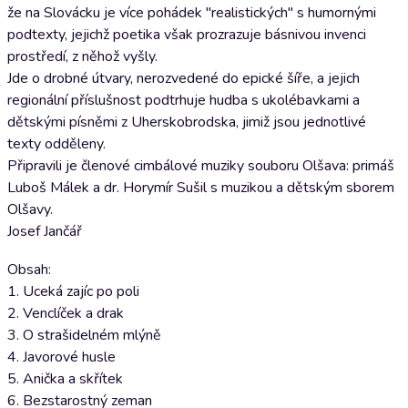
že na Slovácku je více pohádek "realistických" s humornými
podtexty, jejichž poetika však prozrazuje básnivou invenci
prostředí, z něhož vyšly.
Jde o drobné útvary, nerozvedené do epické šíře, a jejich
regionální příslušnost podtrhuje hudba s ukolébavkami a
dětskými písněmi z Uherskobrodska, jimiž jsou jednotlivé
texty odděleny.
Připravili je členové cimbálové muziky souboru Olšava: primáš
Luboš Málek a dr. Horymír Sušil s muzikou a dětským sborem
Olšavy.
Josef Jančář
Obsah:
1. Uceká zajíc po poli
2. Venclíček a drak
3. O strašidelném mlýně
4. Javorové husle
5. Anička a skřítek
6. Bezstarostný zeman