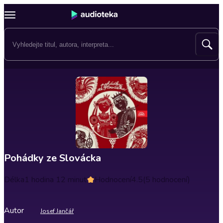
Pohádky ze Slovácka
Délka
1 hodina 12 minut
Hodnocení
4.5
(5 hodnocení)
Autor
Josef Jančář