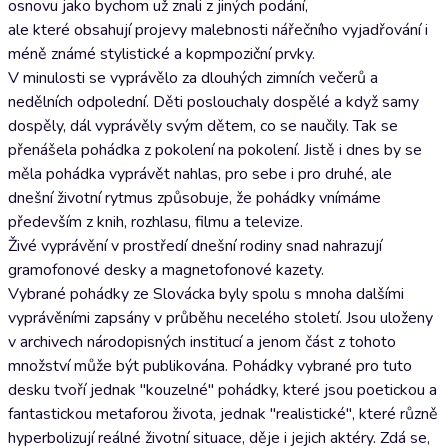
osnovu jako bychom už znali z jiných podání,
ale které obsahují projevy malebnosti nářečního vyjadřování i
méně známé stylistické a kopmpoziční prvky.
V minulosti se vyprávělo za dlouhých zimních večerů a
nedělních odpolední. Děti poslouchaly dospělé a když samy
dospěly, dál vyprávěly svým dětem, co se naučily. Tak se
přenášela pohádka z pokolení na pokolení. Jistě i dnes by se
měla pohádka vyprávět nahlas, pro sebe i pro druhé, ale
dnešní životní rytmus způsobuje, že pohádky vnímáme
především z knih, rozhlasu, filmu a televize.
Živé vyprávění v prostředí dnešní rodiny snad nahrazují
gramofonové desky a magnetofonové kazety.
Vybrané pohádky ze Slovácka byly spolu s mnoha dalšími
vyprávěními zapsány v průběhu necelého století. Jsou uloženy
v archivech národopisných institucí a jenom část z tohoto
množství může být publikována. Pohádky vybrané pro tuto
desku tvoří jednak "kouzelné" pohádky, které jsou poetickou a
fantastickou metaforou života, jednak "realistické", které různě
hyperbolizují reálné životní situace, děje i jejich aktéry. Zdá se,