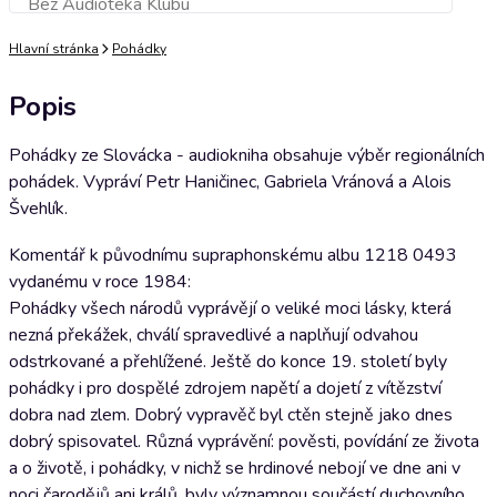
Bez Audioteka Klubu
Přidat do košíku
Hlavní stránka
Pohádky
Popis
Pohádky ze Slovácka - audiokniha obsahuje výběr regionálních
pohádek. Vypráví Petr Haničinec, Gabriela Vránová a Alois
Švehlík.
Komentář k původnímu supraphonskému albu 1218 0493
vydanému v roce 1984:
Pohádky všech národů vyprávějí o veliké moci lásky, která
nezná překážek, chválí spravedlivé a naplňují odvahou
odstrkované a přehlížené. Ještě do konce 19. století byly
pohádky i pro dospělé zdrojem napětí a dojetí z vítězství
dobra nad zlem. Dobrý vypravěč byl ctěn stejně jako dnes
dobrý spisovatel. Různá vyprávění: pověsti, povídání ze života
a o životě, i pohádky, v nichž se hrdinové nebojí ve dne ani v
noci čarodějů ani králů, byly významnou součástí duchovního