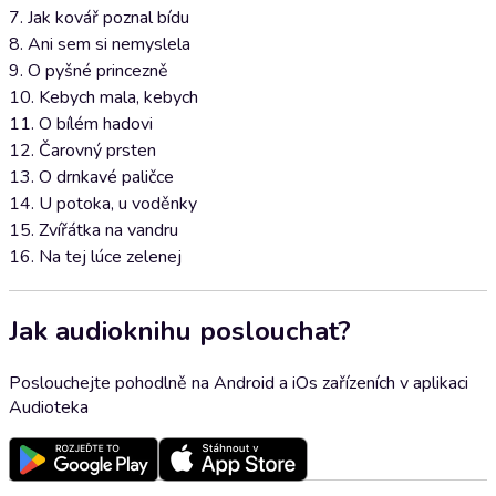
7. Jak kovář poznal bídu
8. Ani sem si nemyslela
9. O pyšné princezně
10. Kebych mala, kebych
11. O bílém hadovi
12. Čarovný prsten
13. O drnkavé paličce
14. U potoka, u voděnky
15. Zvířátka na vandru
16. Na tej lúce zelenej
Jak audioknihu poslouchat?
Poslouchejte pohodlně na Android a iOs zařízeních v aplikaci
Audioteka