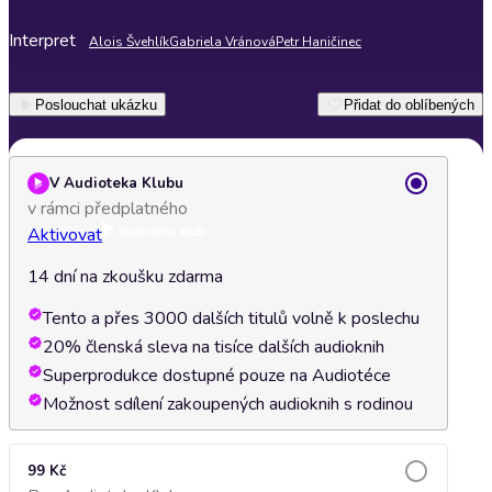
Interpret
Alois Švehlík
Gabriela Vránová
Petr Haničinec
Poslouchat ukázku
Přidat do oblíbených
V Audioteka Klubu
v rámci předplatného
Aktivovat
14 dní na zkoušku zdarma
Tento a přes 3000 dalších titulů volně k poslechu
20% členská sleva na tisíce dalších audioknih
Superprodukce dostupné pouze na Audiotéce
Možnost sdílení zakoupených audioknih s rodinou
99 Kč