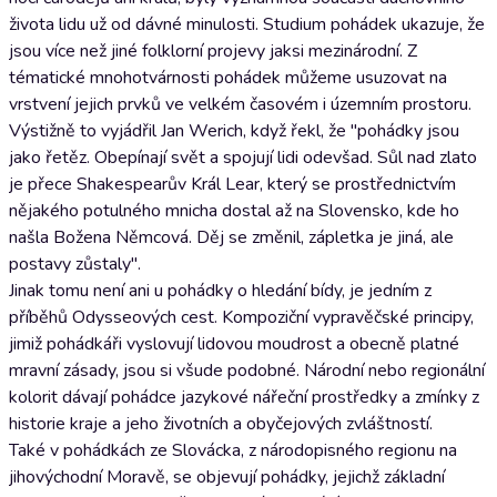
života lidu už od dávné minulosti. Studium pohádek ukazuje, že
jsou více než jiné folklorní projevy jaksi mezinárodní. Z
tématické mnohotvárnosti pohádek můžeme usuzovat na
vrstvení jejich prvků ve velkém časovém i územním prostoru.
Výstižně to vyjádřil Jan Werich, když řekl, že "pohádky jsou
jako řetěz. Obepínají svět a spojují lidi odevšad. Sůl nad zlato
je přece Shakespearův Král Lear, který se prostřednictvím
nějakého potulného mnicha dostal až na Slovensko, kde ho
našla Božena Němcová. Děj se změnil, zápletka je jiná, ale
postavy zůstaly".
Jinak tomu není ani u pohádky o hledání bídy, je jedním z
příběhů Odysseových cest. Kompoziční vypravěčské principy,
jimiž pohádkáři vyslovují lidovou moudrost a obecně platné
mravní zásady, jsou si všude podobné. Národní nebo regionální
kolorit dávají pohádce jazykové nářeční prostředky a zmínky z
historie kraje a jeho životních a obyčejových zvláštností.
Také v pohádkách ze Slovácka, z národopisného regionu na
jihovýchodní Moravě, se objevují pohádky, jejichž základní