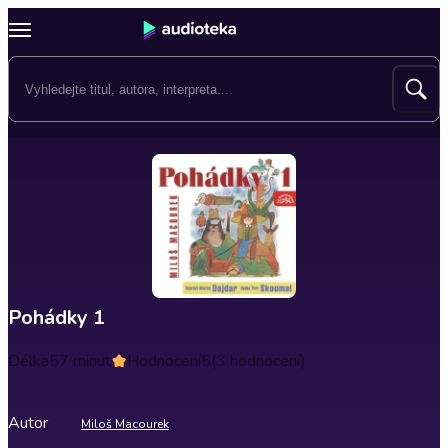
Pohádky 1
Délka
57 minut
Hodnocení
5
(3 hodnocení)
Autor
Miloš Macourek