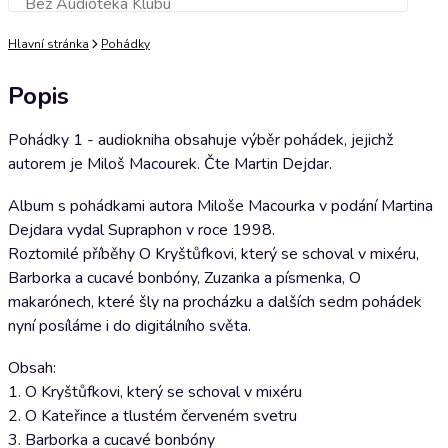
Bez Audioteka Klubu
Přidat do košíku
Hlavní stránka
Pohádky
Popis
Pohádky 1 - audiokniha obsahuje výběr pohádek, jejichž
autorem je Miloš Macourek. Čte Martin Dejdar.
Album s pohádkami autora Miloše Macourka v podání Martina
Dejdara vydal Supraphon v roce 1998.
Roztomilé příběhy O Kryštůfkovi, který se schoval v mixéru,
Barborka a cucavé bonbóny, Zuzanka a písmenka, O
makarónech, které šly na procházku a dalších sedm pohádek
nyní posíláme i do digitálního světa.
Obsah:
1. O Kryštůfkovi, který se schoval v mixéru
2. O Kateřince a tlustém červeném svetru
3. Barborka a cucavé bonbóny