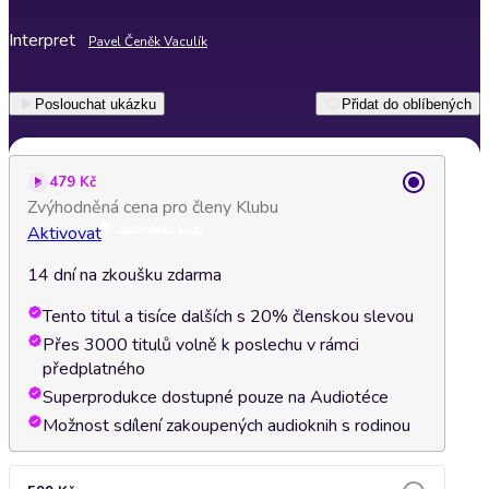
Interpret
Pavel Čeněk Vaculík
Poslouchat ukázku
Přidat do oblíbených
479 Kč
Zvýhodněná cena pro členy Klubu
Aktivovat
14 dní na zkoušku zdarma
Tento titul a tisíce dalších s 20% členskou slevou
Přes 3000 titulů volně k poslechu v rámci
předplatného
Superprodukce dostupné pouze na Audiotéce
Možnost sdílení zakoupených audioknih s rodinou