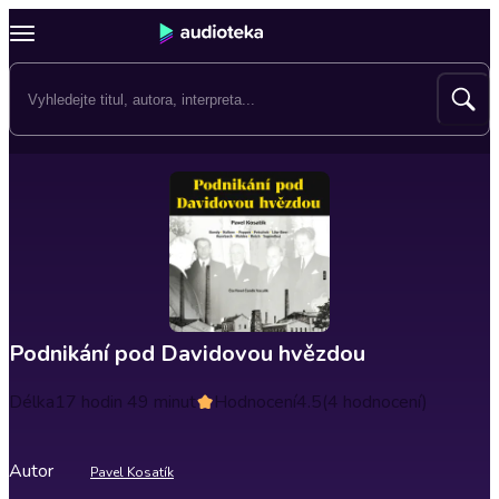
Podnikání pod Davidovou hvězdou
Délka
17 hodin 49 minut
Hodnocení
4.5
(4 hodnocení)
Autor
Pavel Kosatík