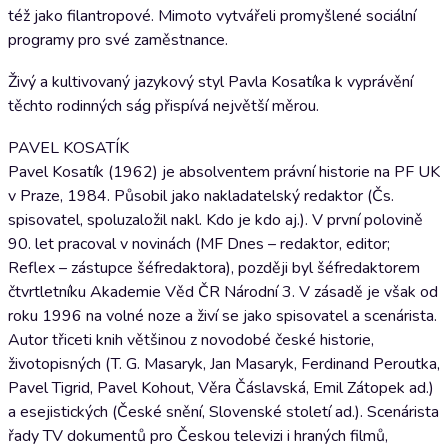
též jako filantropové. Mimoto vytvářeli promyšlené sociální
programy pro své zaměstnance.
Živý a kultivovaný jazykový styl Pavla Kosatíka k vyprávění
těchto rodinných ság přispívá největší měrou.
PAVEL KOSATÍK
Pavel Kosatík (1962) je absolventem právní historie na PF UK
v Praze, 1984. Působil jako nakladatelský redaktor (Čs.
spisovatel, spoluzaložil nakl. Kdo je kdo aj.). V první polovině
90. let pracoval v novinách (MF Dnes – redaktor, editor;
Reflex – zástupce šéfredaktora), později byl šéfredaktorem
čtvrtletníku Akademie Věd ČR Národní 3. V zásadě je však od
roku 1996 na volné noze a živí se jako spisovatel a scenárista.
Autor třiceti knih většinou z novodobé české historie,
životopisných (T. G. Masaryk, Jan Masaryk, Ferdinand Peroutka,
Pavel Tigrid, Pavel Kohout, Věra Čáslavská, Emil Zátopek ad.)
a esejistických (České snění, Slovenské století ad.). Scenárista
řady TV dokumentů pro Českou televizi i hraných filmů,