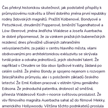
Čas překryl historickou skutečnost, jak podstatně přispěly k
průmyslovému rozkvětu a šíření dobrého jména první republiky
rodiny židovských magnátů. Pražští Kolbenové, Bondyové a
Petschkové, chrudimští Popperové, brněnští Tugendhatové a
Löw-Beerové, jména Jindřicha Waldese a Josefa Auerbacha.
Je dobré připomenout, že za vznikem pražských bubenečských
rezidencí, dnes převážně užívaných zahraničními
velvyslanectvími, za paláci v centru hlavního města, vilami
obdivovanými pro architektonickou exkluzivitu se skrývala
tvrdá práce a odvaha jednotlivců, jejich obchodní talent. Že
například v Chrudimi se šila obuv špičkové kvality, žádaná po
celém světě. Že jméno Bondy je spojeno nejenom s rozvojem
železářského průmyslu, ale i s položením základů českého
letectví. Že Emil Kolben pracoval v elitním týmu geniálního
Edisona. Že jednoduchá patentka, drobnost až směšná,
přinesla Waldesově Kooh-i-noorce světovou proslulost. Že
vliv filmového magnáta Auerbacha sahal až do filmové Mekky,
amerického Hollywoodu. Většina těchto podnikatelů proslula