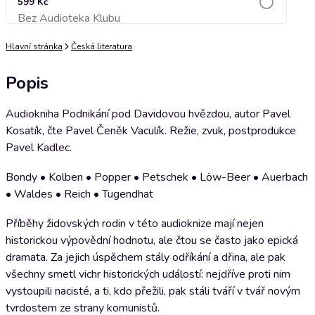
599 Kč
Bez Audioteka Klubu
Přidat do košíku
Hlavní stránka
Česká literatura
Popis
Audiokniha Podnikání pod Davidovou hvězdou, autor Pavel
Kosatík, čte Pavel Čeněk Vaculík. Režie, zvuk, postprodukce
Pavel Kadlec.
Bondy • Kolben • Popper • Petschek • Löw-Beer • Auerbach
• Waldes • Reich • Tugendhat
Příběhy židovských rodin v této audioknize mají nejen
historickou výpovědní hodnotu, ale čtou se často jako epická
dramata. Za jejich úspěchem stály odříkání a dřina, ale pak
všechny smetl vichr historických událostí: nejdříve proti nim
vystoupili nacisté, a ti, kdo přežili, pak stáli tváří v tvář novým
tvrdostem ze strany komunistů.