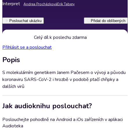
Interpret
Andrea Procházková
Erik Tabery
Poslouchat ukázku
Přidat do oblíbených
Celý díl k poslechu zdarma
Přihlásit se a poslouchat
Popis
S molekulárním genetikem Janem Pačesem o vývoji a původu
koronaviru SARS-CoV-2 i hrozbě v podobě ptačí chřipky a
dalších virů
Jak audioknihu poslouchat?
Poslouchejte pohodlně na Android a iOs zařízeních v aplikaci
Audioteka