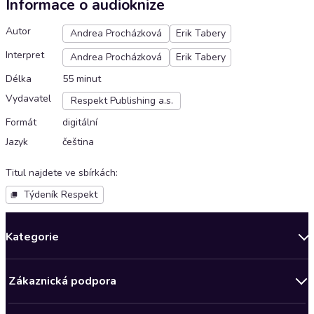
Informace o audioknize
Autor
Andrea Procházková
Erik Tabery
Interpret
Andrea Procházková
Erik Tabery
Délka
55 minut
Vydavatel
Respekt Publishing a.s.
Formát
digitální
Jazyk
čeština
Titul najdete ve sbírkách
:
Týdeník Respekt
Kategorie
Novinky
Zákaznická podpora
Bestsellery měsíce
Obchodní podmínky