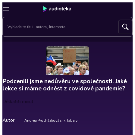
Podcenili jsme nedůvěru ve společnosti. Jaké
lekce si máme odnést z covidové pandemie?
Délka
55 minut
Autor
Andrea Procházková
Erik Tabery