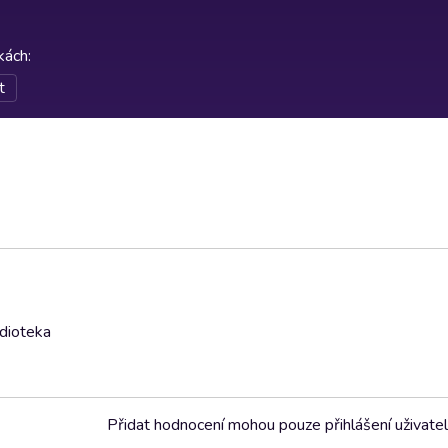
rkách
:
t
udioteka
Přidat hodnocení mohou pouze přihlášení uživate