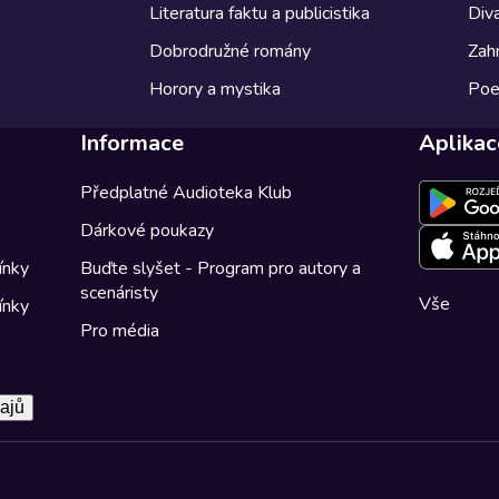
Literatura faktu a publicistika
Diva
Dobrodružné romány
Zahr
Horory a mystika
Poe
Informace
Aplikac
Předplatné Audioteka Klub
Dárkové poukazy
ínky
Buďte slyšet - Program pro autory a
scenáristy
Vše
ínky
Pro média
ajů