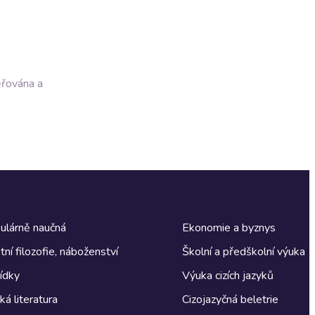
ěřována a
ulárně naučná
Ekonomie a byznys
tní filozofie, náboženství
Školní a předškolní výuka
ídky
Výuka cizích jazyků
á literatura
Cizojazyčná beletrie