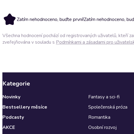
Zatím nehodnoceno, buďte první!
Zatím nehodnoceno, buďt
Všechna hodnocení pochází od registrovaných uživatelů, kteří z
zveřejňována v souladu s
Podmínkami a zásadami pro uživatels
Kategorie
Novinky
Fantasy a sci-fi
Bestsellery měsíce
Společenská próza
Podcasty
Romantika
AKCE
Osobní rozvoj