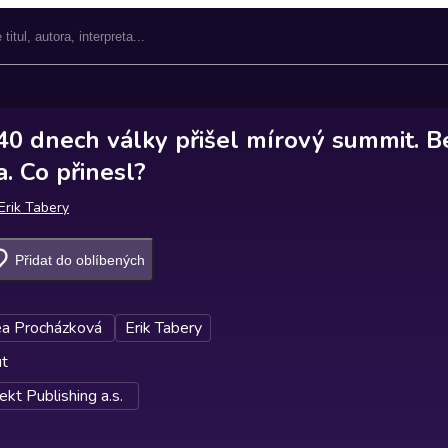
840 dnech války přišel mírový summit. B
a. Co přinesl?
Erik Tabery
Přidat do oblíbených
a Procházková
Erik Tabery
ut
kt Publishing a.s.