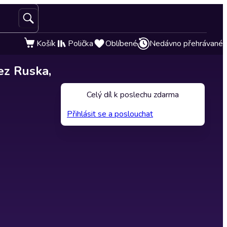
Košík
Polička
Oblíbené
Nedávno přehrávané
ez Ruska,
Celý díl k poslechu zdarma
Přihlásit se a poslouchat