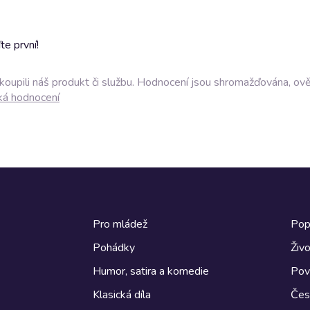
e první!
akoupili náš produkt či službu. Hodnocení jsou shromažďována, ov
ká hodnocení
Pro mládež
Pop
Pohádky
Živo
Humor, satira a komedie
Pov
Klasická díla
Česk