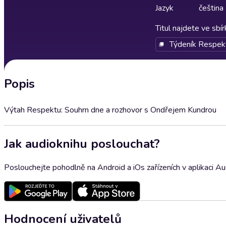
Jazyk
čeština
Titul najdete ve sbí
Týdeník Respek
Popis
Výtah Respektu: Souhrn dne a rozhovor s Ondřejem Kundrou
Jak audioknihu poslouchat?
Poslouchejte pohodlně na Android a iOs zařízeních v aplikaci A
Hodnocení uživatelů