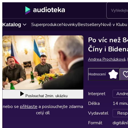
Superprodukce
Novinky
Bestsellery
Nově v Klubu
Katalog
Po víc než 
Číny i Biden
Andrea Procházková
,
Hodnocení
Interpret
Andre
Poslouchat
2min. ukázku
Délka
14 min
nebo se
přihlaste
a poslouchejte zdarma
celý díl
Vydavatel
Respe
Formát
digitální