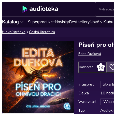
Superprodukce
Novinky
Bestsellery
Nově v Klubu
Katalog
Hlavní stránka
Česká literatura
Píseň pro oh
Edita Dufková
Hodnocení
5,0
Interpret
Jitka J
Délka
10 hodi
Vydavatel
Walke
Typ
Audiokn