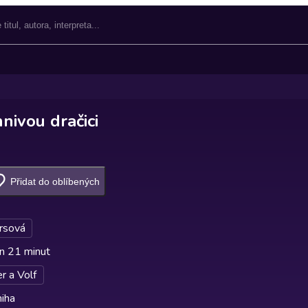
nivou dračici
Přidat do oblíbených
irsová
n 21 minut
r a Volf
iha