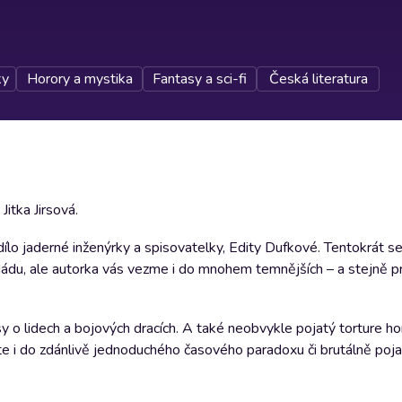
ky
Horory a mystika
Fantasy a sci-fi
Česká literatura
Jitka Jirsová.
lo jaderné inženýrky a spisovatelky, Edity Dufkové. Tentokrát se
z Hádu, ale autorka vás vezme i do mnohem temnějších – a stejně 
 o lidech a bojových dracích. A také neobvykle pojatý torture hor
te i do zdánlivě jednoduchého časového paradoxu či brutálně po