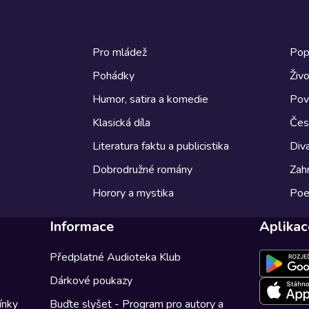
Pro mládež
Pop
Pohádky
Živo
Humor, satira a komedie
Pov
Klasická díla
Česk
Literatura faktu a publicistika
Diva
Dobrodružné romány
Zahr
Horory a mystika
Poe
Informace
Aplikac
Předplatné Audioteka Klub
Dárkové poukazy
ínky
Buďte slyšet - Program pro autory a