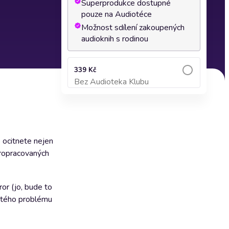
Superprodukce dostupné
pouze na Audiotéce
Možnost sdílení zakoupených
audioknih s rodinou
339 Kč
Bez Audioteka Klubu
Přidat do košíku
 ocitnete nejen
propracovaných
or (jo, bude to
jatého problému