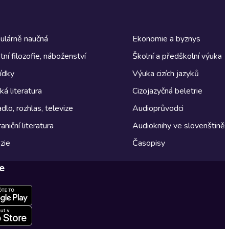
ulárně naučná
Ekonomie a byznys
tní filozofie, náboženství
Školní a předškolní výuka
ídky
Výuka cizích jazyků
á literatura
Cizojazyčná beletrie
dlo, rozhlas, televize
Audioprůvodci
aniční literatura
Audioknihy ve slovenštině
zie
Časopisy
e