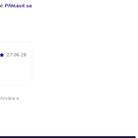
lé.
Přihlásit se
27.06.26
ěřována a