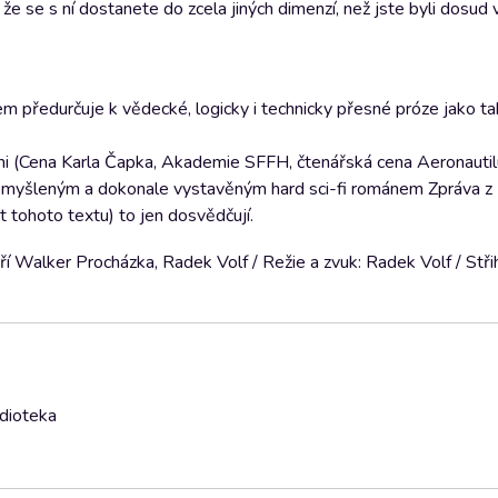
e se s ní dostanete do zcela jiných dimenzí, než jste byli dosud v
em předurčuje k vědecké, logicky i technicky přesné próze jako ta
ami (Cena Karla Čapka, Akademie SFFH, čtenářská cena Aeronautilu
romyšleným a dokonale vystavěným hard sci-fi románem Zpráva z
st tohoto textu) to jen dosvědčují.
ří Walker Procházka, Radek Volf / Režie a zvuk: Radek Volf / Stři
udioteka