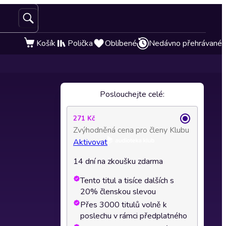
Košík
Polička
Oblíbené
Nedávno přehrávané
Poslouchejte celé:
271 Kč
Zvýhodněná cena pro členy Klubu
Aktivovat
14 dní na zkoušku zdarma
Tento titul a tisíce dalších s
20% členskou slevou
Přes 3000 titulů volně k
poslechu v rámci předplatného