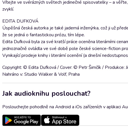
Vítejte ve svérázných světech jedinečné spisovatelky – a věřte, ž
zvyklí.
EDITA DUFKOVÁ
Úspěšná česká autorka je také jaderná inženýrka, což ji už před
že se jedná o fantastickou prózu, tím lépe.
Edita Dufková byla za své kratší práce oceněna literárními cen
jednoznačně ovládla ve své době pole české science-fiction p
Vynikající prodeje knihy i literární ocenění (a dnešní nedostupno
Copyright: © Edita Dufková / Cover: © Petr Šimčík / Produkce: Ji
Nahráno v: Studio Walker & Volf, Praha
Jak audioknihu poslouchat?
Poslouchejte pohodlně na Android a iOs zařízeních v aplikaci A