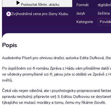
Formát
digitální
Poslouchat
50min. ukázku
Jazyk
čeština
Zvýhodněná cena pro členy Klubu
Kategorie
Povíd
Popis
Audiokniha Píseň pro ohnivou dračici, autorka Edita Dufková, čte 
Po úspěšném sci-fi románu Zpráva z Hádu vám přinášíme další dí
ve vědecky promyšlené sci-fi, jakou jste si oblíbili ve Zprávě 
světů.
Čeká vás nejen válečná, ale i psychologicky propracovaná fantasy
opravdu nechutný, připravte se!) S Editou Dufkovou se dostane
týkajícího se mutací, morálky a tomu, čemu my říkáme člověk.