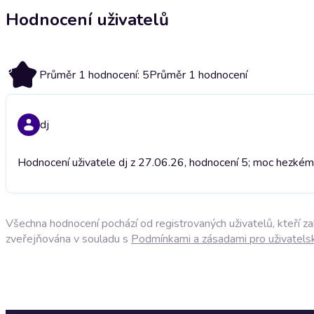
Hodnocení uživatelů
5
Průměr 1 hodnocení: 5
Průměr 1 hodnocení
dj
Hodnocení uživatele dj z 27.06.26, hodnocení 5; moc hezké
m
Všechna hodnocení pochází od registrovaných uživatelů, kteří z
zveřejňována v souladu s
Podmínkami a zásadami pro uživatels