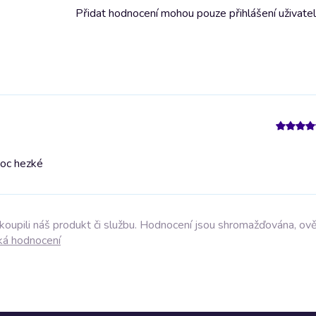
Přidat hodnocení mohou pouze přihlášení uživate
oc hezké
akoupili náš produkt či službu. Hodnocení jsou shromažďována, ov
ká hodnocení