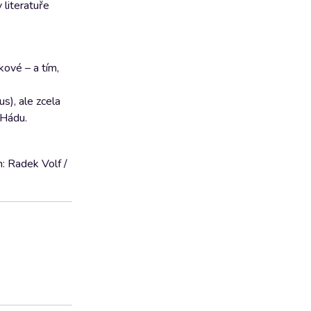
 literatuře
kové – a tím,
s), ale zcela
 Hádu.
h: Radek Volf /