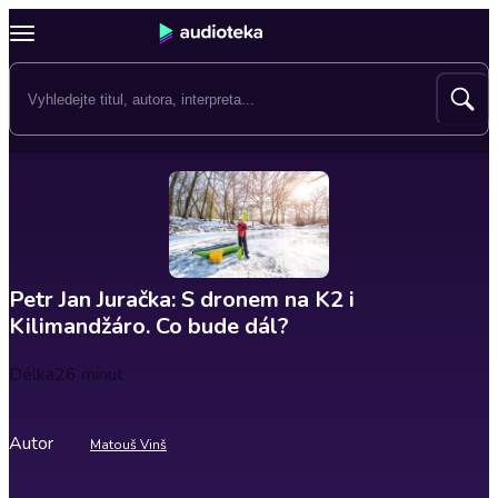
Petr Jan Juračka: S dronem na K2 i
Kilimandžáro. Co bude dál?
Délka
26 minut
Autor
Matouš Vinš