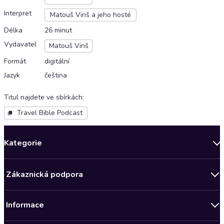
Interpret
Matouš Vinš a jeho hosté
Délka
26 minut
Vydavatel
Matouš Vinš
Formát
digitální
Jazyk
čeština
Titul najdete ve sbírkách
:
Travel Bible Podcast
Kategorie
Novinky
Zákaznická podpora
Bestsellery měsíce
Obchodní podmínky
Podcasty
Informace
Zásady ochrany osobních údajů
AKCE