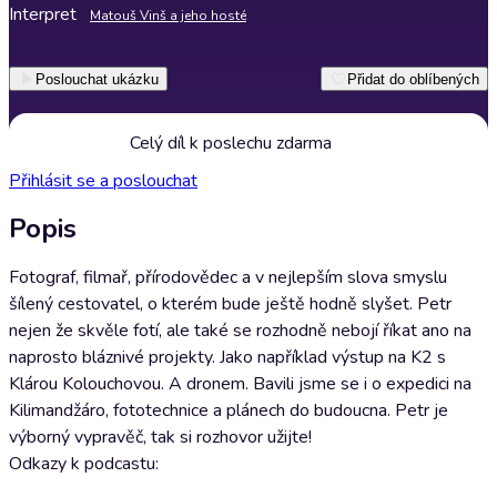
Interpret
Matouš Vinš a jeho hosté
Poslouchat ukázku
Přidat do oblíbených
Celý díl k poslechu zdarma
Přihlásit se a poslouchat
Popis
Fotograf, filmař, přírodovědec a v nejlepším slova smyslu
šílený cestovatel, o kterém bude ještě hodně slyšet. Petr
nejen že skvěle fotí, ale také se rozhodně nebojí říkat ano na
naprosto bláznivé projekty. Jako například výstup na K2 s
Klárou Kolouchovou. A dronem. Bavili jsme se i o expedici na
Kilimandžáro, fototechnice a plánech do budoucna. Petr je
výborný vypravěč, tak si rozhovor užijte!
Odkazy k podcastu: