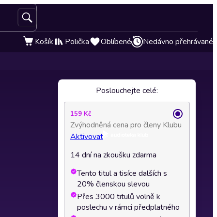
Košík
Polička
Oblíbené
Nedávno přehrávané
Poslouchejte celé:
159 Kč
Zvýhodněná cena pro členy Klubu
Aktivovat
14 dní na zkoušku zdarma
Tento titul a tisíce dalších s
20% členskou slevou
Přes 3000 titulů volně k
poslechu v rámci předplatného