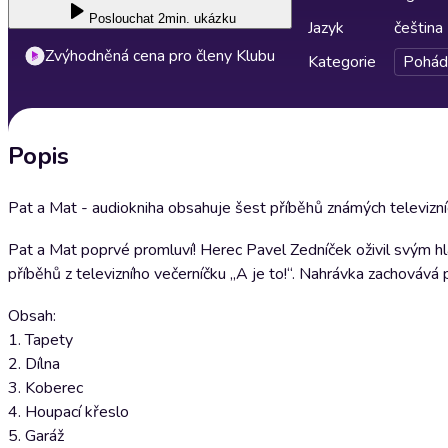
Poslouchat
2min. ukázku
Jazyk
čeština
Zvýhodněná cena pro členy Klubu
Kategorie
Pohád
Popis
Pat a Mat - audiokniha obsahuje šest příběhů známých televizní
Pat a Mat poprvé promluví! Herec Pavel Zedníček oživil svým 
příběhů z televizního večerníčku „A je to!“. Nahrávka zachovává
Obsah:
1. Tapety
2. Dílna
3. Koberec
4. Houpací křeslo
5. Garáž