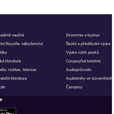
ulárně naučná
Ekonomie a byznys
tní filozofie, náboženství
Školní a předškolní výuka
ídky
Výuka cizích jazyků
á literatura
Cizojazyčná beletrie
dlo, rozhlas, televize
Audioprůvodci
aniční literatura
Audioknihy ve slovenštině
zie
Časopisy
e