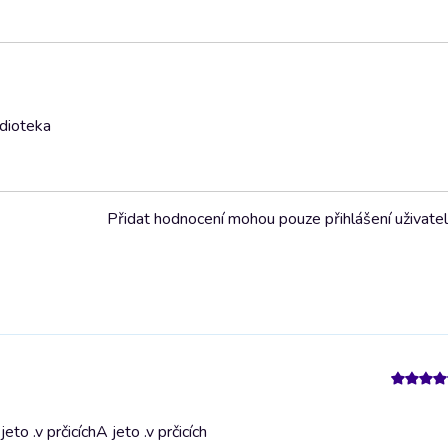
udioteka
Přidat hodnocení mohou pouze přihlášení uživate
eto .v prčicích
A jeto .v prčicích