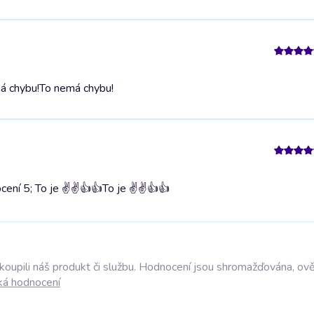
á chybu!
To nemá chybu!
ení 5; To je ✌️✌️👍👍
To je ✌️✌️👍👍
akoupili náš produkt či službu. Hodnocení jsou shromažďována, ov
ká hodnocení