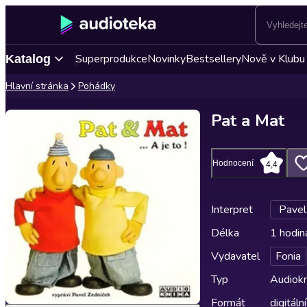
Superprodukce
Novinky
Bestsellery
Nově v Klubu
Katalog
Hlavní stránka
Pohádky
Pat a Mat
Hodnocení
4,4
Interpret
Pavel
Délka
1 hodin
Vydavatel
Fonia
Typ
Audiokn
Formát
digitální