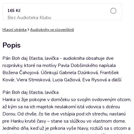
165 Kč
Bez Audioteka Klubu
Přidat do košíku
Hlavní stránka
Audioknihy ve slovenštině
Popis
Pán Boh daj šťastia, lavička - audiokniha obsahuje dve
rozprávky, ktoré na motívy Pavla Dobšinského napísala
Božena Čahojová. Účinkujú Gabriela Dzúriková, František
Kovár, Viera Strnisková, Lucia Gažiová, Eva Rysová a ďalší.
Pán Boh daj šťastia, lavička
Hanka si žije pokojne v domčeku so svojím ovdoveným otcom,
až kým sa na ich majetok neulakomí istá vdovica s dcérou
Dorou. Od chvíle, čo tie dve vstúpia pod ich strechu, nastanú
pre Hanku kruté časy – stane sa slúžkou vo vlastnom dome.
Jedného dňa, keď už je príkoria vyše hlavy, rozlúči sa s otcom a