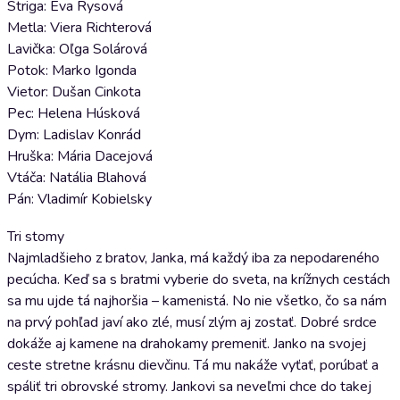
Striga: Eva Rysová
Metla: Viera Richterová
Lavička: Oľga Solárová
Potok: Marko Igonda
Vietor: Dušan Cinkota
Pec: Helena Húsková
Dym: Ladislav Konrád
Hruška: Mária Dacejová
Vtáča: Natália Blahová
Pán: Vladimír Kobielsky
Tri stomy
Najmladšieho z bratov, Janka, má každý iba za nepodareného
pecúcha. Keď sa s bratmi vyberie do sveta, na krížnych cestách
sa mu ujde tá najhoršia – kamenistá. No nie všetko, čo sa nám
na prvý pohľad javí ako zlé, musí zlým aj zostať. Dobré srdce
dokáže aj kamene na drahokamy premeniť. Janko na svojej
ceste stretne krásnu dievčinu. Tá mu nakáže vyťať, porúbať a
spáliť tri obrovské stromy. Jankovi sa neveľmi chce do takej