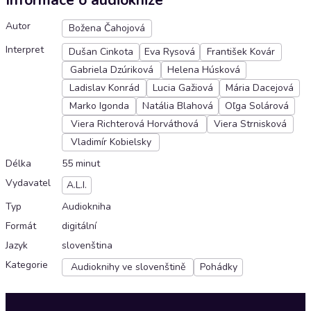
Informace o audioknize
Autor
Božena Čahojová
Interpret
Dušan Cinkota
Eva Rysová
František Kovár
Gabriela Dzúriková
Helena Húsková
Ladislav Konrád
Lucia Gažiová
Mária Dacejová
Marko Igonda
Natália Blahová
Oľga Solárová
Viera Richterová Horváthová
Viera Strnisková
Vladimír Kobielsky
Délka
55 minut
Vydavatel
A.L.I.
Typ
Audiokniha
Formát
digitální
Jazyk
slovenština
Kategorie
Audioknihy ve slovenštině
Pohádky