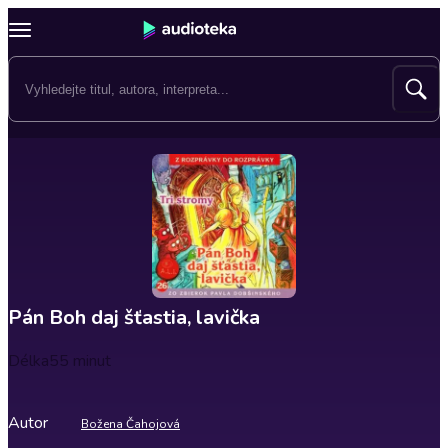
Pán Boh daj šťastia, lavička
Délka
55 minut
Autor
Božena Čahojová