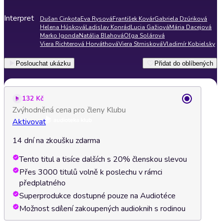
Interpret
Dušan Cinkota
Eva Rysová
František Kovár
Gabriela Dzúriková
Helena Húsková
Ladislav Konrád
Lucia Gažiová
Mária Dacejová
Marko Igonda
Natália Blahová
Oľga Solárová
Viera Richterová Horváthová
Viera Strnisková
Vladimír Kobielsky
Poslouchat ukázku
Přidat do oblíbených
132 Kč
Zvýhodněná cena pro členy Klubu
Aktivovat
14 dní na zkoušku zdarma
Tento titul a tisíce dalších s 20% členskou slevou
Přes 3000 titulů volně k poslechu v rámci
předplatného
Superprodukce dostupné pouze na Audiotéce
Možnost sdílení zakoupených audioknih s rodinou