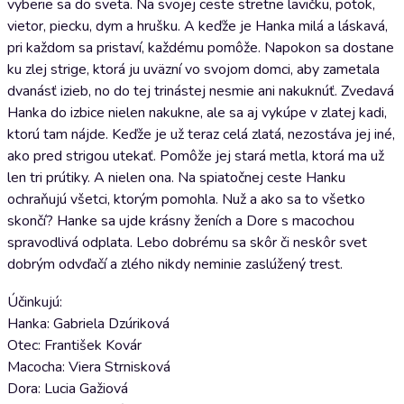
vyberie sa do sveta. Na svojej ceste stretne lavičku, potok,
vietor, piecku, dym a hrušku. A keďže je Hanka milá a láskavá,
pri každom sa pristaví, každému pomôže. Napokon sa dostane
ku zlej strige, ktorá ju uväzní vo svojom domci, aby zametala
dvanásť izieb, no do tej trinástej nesmie ani nakuknúť. Zvedavá
Hanka do izbice nielen nakukne, ale sa aj vykúpe v zlatej kadi,
ktorú tam nájde. Keďže je už teraz celá zlatá, nezostáva jej iné,
ako pred strigou utekať. Pomôže jej stará metla, ktorá ma už
len tri prútiky. A nielen ona. Na spiatočnej ceste Hanku
ochraňujú všetci, ktorým pomohla. Nuž a ako sa to všetko
skončí? Hanke sa ujde krásny ženích a Dore s macochou
spravodlivá odplata. Lebo dobrému sa skôr či neskôr svet
dobrým odvďačí a zlého nikdy neminie zaslúžený trest.
Účinkujú:
Hanka: Gabriela Dzúriková
Otec: František Kovár
Macocha: Viera Strnisková
Dora: Lucia Gažiová