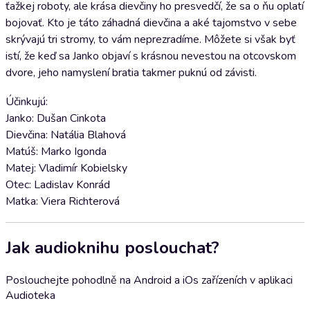
ťažkej roboty, ale krása dievčiny ho presvedčí, že sa o ňu oplatí
bojovať. Kto je táto záhadná dievčina a aké tajomstvo v sebe
skrývajú tri stromy, to vám neprezradíme. Môžete si však byť
istí, že keď sa Janko objaví s krásnou nevestou na otcovskom
dvore, jeho namyslení bratia takmer puknú od závisti.
Účinkujú:
Janko: Dušan Cinkota
Dievčina: Natália Blahová
Matúš: Marko Igonda
Matej: Vladimír Kobielsky
Otec: Ladislav Konrád
Matka: Viera Richterová
Jak audioknihu poslouchat?
Poslouchejte pohodlně na Android a iOs zařízeních v aplikaci
Audioteka