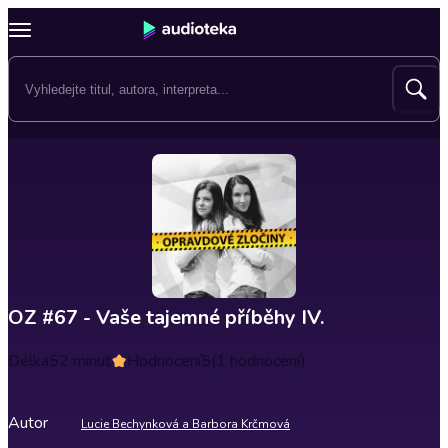
OZ #67 - Vaše tajemné příběhy IV.
Délka
52 minut
Hodnocení
5
(1 hodnocení)
Autor
Lucie Bechynková a Barbora Krčmová