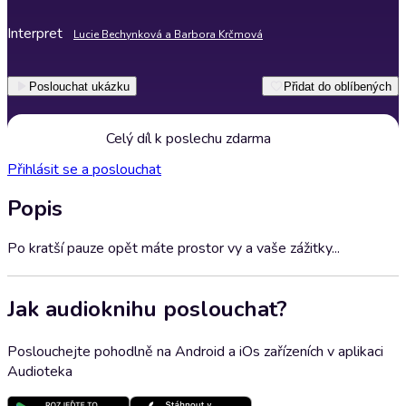
Interpret
Lucie Bechynková a Barbora Krčmová
Poslouchat ukázku
Přidat do oblíbených
Celý díl k poslechu zdarma
Přihlásit se a poslouchat
Popis
Po kratší pauze opět máte prostor vy a vaše zážitky...
Jak audioknihu poslouchat?
Poslouchejte pohodlně na Android a iOs zařízeních v aplikaci
Audioteka