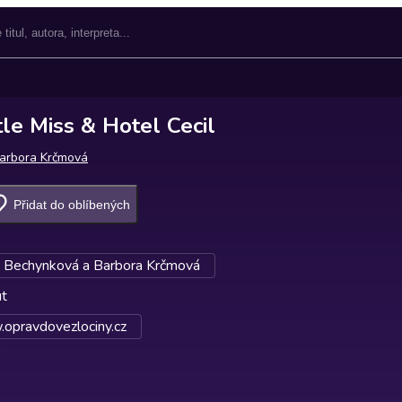
tle Miss & Hotel Cecil
arbora Krčmová
Přidat do oblíbených
e Bechynková a Barbora Krčmová
ut
opravdovezlociny.cz