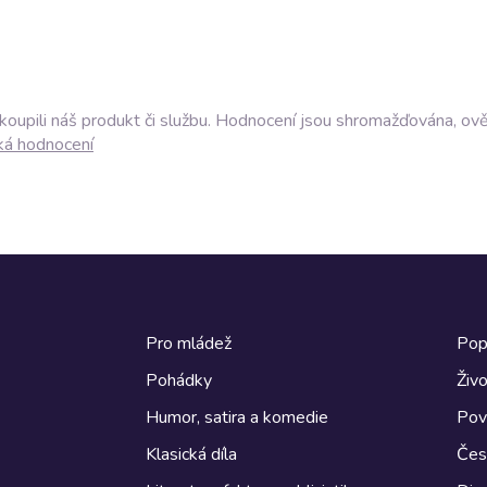
akoupili náš produkt či službu. Hodnocení jsou shromažďována, ov
ká hodnocení
Pro mládež
Pop
Pohádky
Živo
Humor, satira a komedie
Pov
Klasická díla
Česk