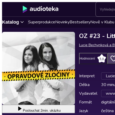
Superprodukce
Novinky
Bestsellery
Nově v Klubu
Katalog
OZ #23 - Lit
Lucie Bechynková a B
Hodnocení
5,0
Interpret
Luci
Délka
30 min
Vydavatel
www.
Formát
digitální
Jazyk
čeština
Poslouchat
2min. ukázku