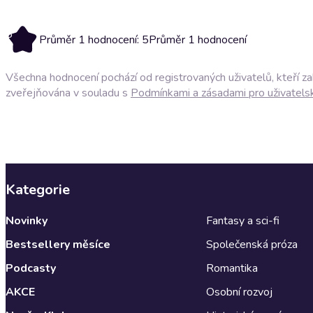
5
Průměr 1 hodnocení: 5
Průměr 1 hodnocení
Všechna hodnocení pochází od registrovaných uživatelů, kteří z
zveřejňována v souladu s
Podmínkami a zásadami pro uživatels
Kategorie
Novinky
Fantasy a sci-fi
Bestsellery měsíce
Společenská próza
Podcasty
Romantika
AKCE
Osobní rozvoj