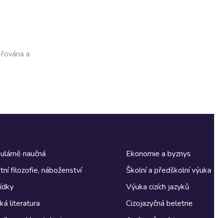
ěřována a
ulárně naučná
Ekonomie a byznys
tní filozofie, náboženství
Školní a předškolní výuka
ídky
Výuka cizích jazyků
á literatura
Cizojazyčná beletrie