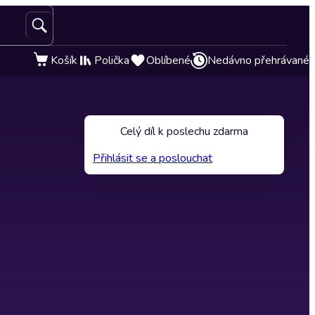
Košík
Polička
Oblíbené
Nedávno přehrávané
Celý díl k poslechu zdarma
Přihlásit se a poslouchat