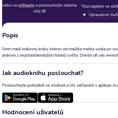
nebo se
přihlaste
a poslouchejte zdarma
Titul najdete ve sbí
celý díl
Opravdové zloč
Popis
Smrt malé královny krásy, kterou od malička matka vozila po sout
jednom z nejstrašidelnějších hotelů světa. Dnešní díl vás nene
Jak audioknihu poslouchat?
Poslouchejte pohodlně na Android a iOs zařízeních v aplikaci A
Hodnocení uživatelů