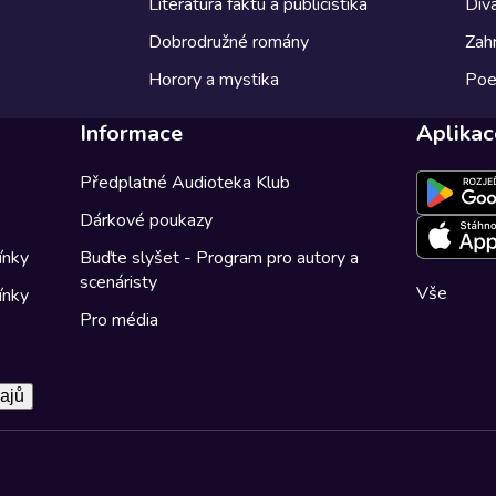
Literatura faktu a publicistika
Diva
Dobrodružné romány
Zahr
Horory a mystika
Poe
Informace
Aplikac
Předplatné Audioteka Klub
Dárkové poukazy
ínky
Buďte slyšet - Program pro autory a
scenáristy
Vše
ínky
Pro média
ajů