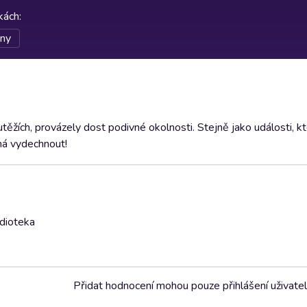
rkách
:
iny
ěžích, provázely dost podivné okolnosti. Stejně jako události, kt
chá vydechnout!
udioteka
Přidat hodnocení mohou pouze přihlášení uživate