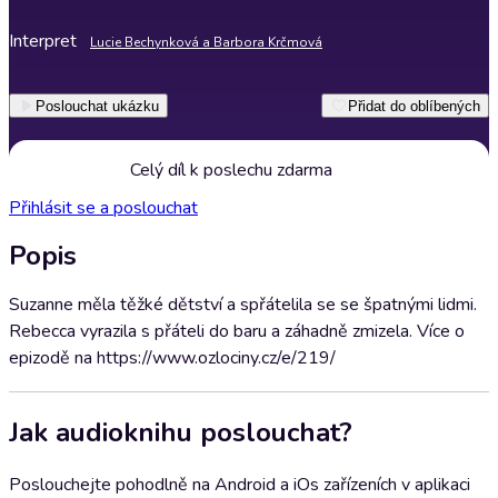
Interpret
Lucie Bechynková a Barbora Krčmová
Poslouchat ukázku
Přidat do oblíbených
Celý díl k poslechu zdarma
Přihlásit se a poslouchat
Popis
Suzanne měla těžké dětství a spřátelila se se špatnými lidmi.
Rebecca vyrazila s přáteli do baru a záhadně zmizela. Více o
epizodě na https://www.ozlociny.cz/e/219/
Jak audioknihu poslouchat?
Poslouchejte pohodlně na Android a iOs zařízeních v aplikaci