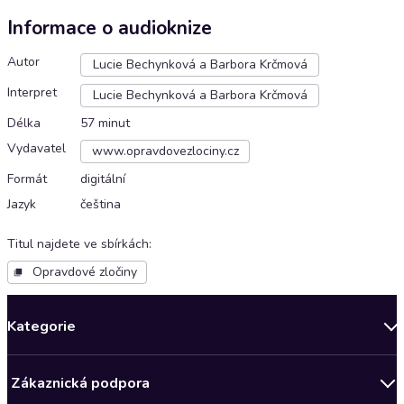
Informace o audioknize
Autor
Lucie Bechynková a Barbora Krčmová
Interpret
Lucie Bechynková a Barbora Krčmová
Délka
57 minut
Vydavatel
www.opravdovezlociny.cz
Formát
digitální
Jazyk
čeština
Titul najdete ve sbírkách
:
Opravdové zločiny
Kategorie
Novinky
Zákaznická podpora
Bestsellery měsíce