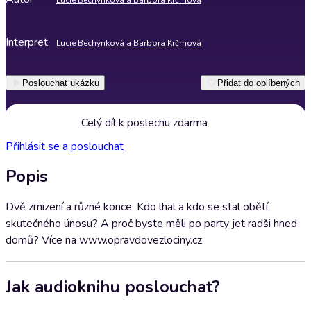
Lucie Bechynková a Barbora Krčmová
Interpret
Lucie Bechynková a Barbora Krčmová
Poslouchat ukázku
Přidat do oblíbených
Celý díl k poslechu zdarma
Přihlásit se a poslouchat
Popis
Dvě zmizení a různé konce. Kdo lhal a kdo se stal obětí
skutečného únosu? A proč byste měli po party jet radši hned
domů? Více na www.opravdovezlociny.cz
Jak audioknihu poslouchat?