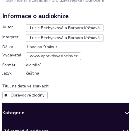
Podmínkami a zásadami pro uživatelská hodnocení
Informace o audioknize
Autor
Lucie Bechynková a Barbora Krčmová
Interpret
Lucie Bechynková a Barbora Krčmová
Délka
1 hodina 9 minut
Vydavatel
www.opravdovezlociny.cz
Formát
digitální
Jazyk
čeština
Titul najdete ve sbírkách
:
Opravdové zločiny
Kategorie
Novinky