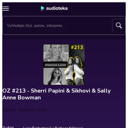
OZ #213 - Sherri Papini & Sikhovi & Sally
Anne Bowman
Délka
1 hodina 9 minut
Autor