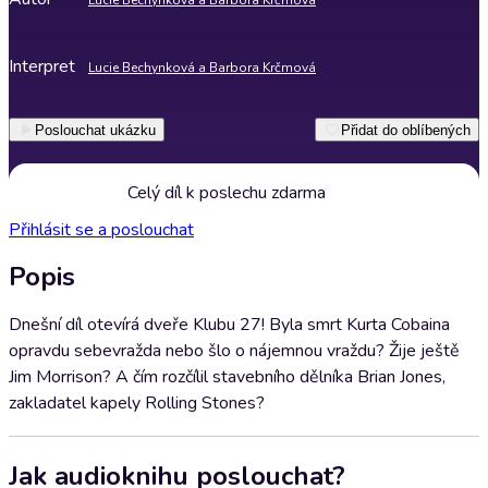
Lucie Bechynková a Barbora Krčmová
Interpret
Lucie Bechynková a Barbora Krčmová
Poslouchat ukázku
Přidat do oblíbených
Celý díl k poslechu zdarma
Přihlásit se a poslouchat
Popis
Dnešní díl otevírá dveře Klubu 27! Byla smrt Kurta Cobaina
opravdu sebevražda nebo šlo o nájemnou vraždu? Žije ještě
Jim Morrison? A čím rozčílil stavebního dělníka Brian Jones,
zakladatel kapely Rolling Stones?
Jak audioknihu poslouchat?