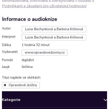
shromažďována, ověřována a zveřejňována v souladu s
Podmínkami a zásadami pro uživatelská hodnocení
Informace o audioknize
Autor
Lucie Bechynková a Barbora Krčmová
Interpret
Lucie Bechynková a Barbora Krčmová
Délka
1 hodina 32 minut
Vydavatel
www.opravdovezlociny.cz
Formát
digitální
Jazyk
čeština
Titul najdete ve sbírkách
:
Opravdové zločiny
Kategorie