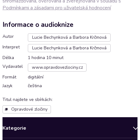
shromažďována, ověřována a zveřejňována v souladu s
Podmínkami a zásadami pro uživatelská hodnocení
Informace o audioknize
Autor
Lucie Bechynková a Barbora Krčmová
Interpret
Lucie Bechynková a Barbora Krčmová
Délka
1 hodina 10 minut
Vydavatel
www.opravdovezlociny.cz
Formát
digitální
Jazyk
čeština
Titul najdete ve sbírkách
:
Opravdové zločiny
Kategorie