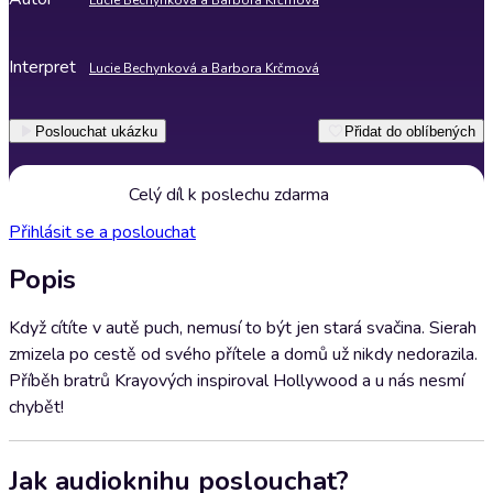
Lucie Bechynková a Barbora Krčmová
Interpret
Lucie Bechynková a Barbora Krčmová
Poslouchat ukázku
Přidat do oblíbených
Celý díl k poslechu zdarma
Přihlásit se a poslouchat
Popis
Když cítíte v autě puch, nemusí to být jen stará svačina. Sierah
zmizela po cestě od svého přítele a domů už nikdy nedorazila.
Příběh bratrů Krayových inspiroval Hollywood a u nás nesmí
chybět!
Jak audioknihu poslouchat?