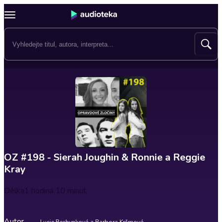
OZ #198 - Sierah Joughin & Ronnie a Reggie
Kray
Délka
1 hodina 10 minut
Autor