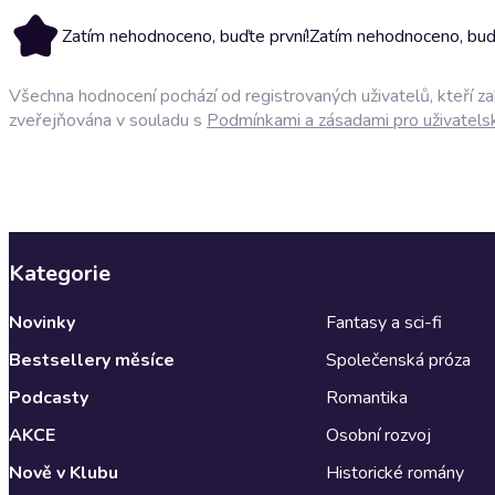
Zatím nehodnoceno, buďte první!
Zatím nehodnoceno, buďt
Všechna hodnocení pochází od registrovaných uživatelů, kteří z
zveřejňována v souladu s
Podmínkami a zásadami pro uživatels
Kategorie
Novinky
Fantasy a sci-fi
Bestsellery měsíce
Společenská próza
Podcasty
Romantika
AKCE
Osobní rozvoj
Nově v Klubu
Historické romány