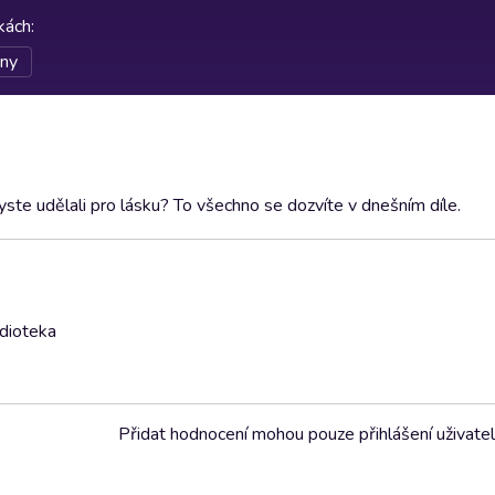
rkách
:
iny
ste udělali pro lásku? To všechno se dozvíte v dnešním díle.
udioteka
Přidat hodnocení mohou pouze přihlášení uživate