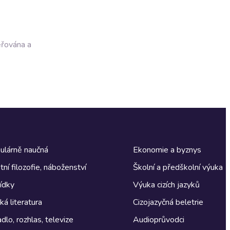
ěřována a
ulárně naučná
Ekonomie a byznys
tní filozofie, náboženství
Školní a předškolní výuka
ídky
Výuka cizích jazyků
á literatura
Cizojazyčná beletrie
dlo, rozhlas, televize
Audioprůvodci