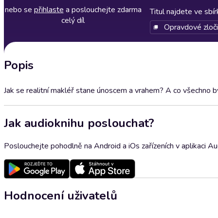
nebo se
přihlaste
a poslouchejte zdarma
Titul najdete ve sbí
celý díl
Opravdové zloč
Popis
Jak se realitní makléř stane únoscem a vrahem? A co všechno by
Jak audioknihu poslouchat?
Poslouchejte pohodlně na Android a iOs zařízeních v aplikaci A
Hodnocení uživatelů