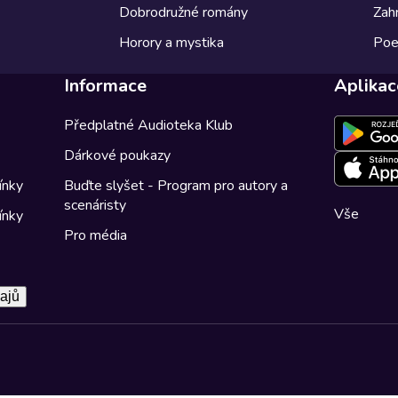
Dobrodružné romány
Zahr
Horory a mystika
Poe
Informace
Aplikac
Předplatné Audioteka Klub
Dárkové poukazy
ínky
Buďte slyšet - Program pro autory a
scenáristy
Vše
ínky
Pro média
ajů