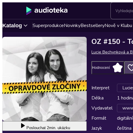
Superprodukce
Novinky
Bestsellery
Nově v Klubu
Katalog
OZ #150 - T
Lucie Bechynková a B
Hodnocení
Interpret
Luci
Délka
1 hodin
Vydavatel
www.
Formát
digitální
Jazyk
čeština
Poslouchat
2min. ukázku