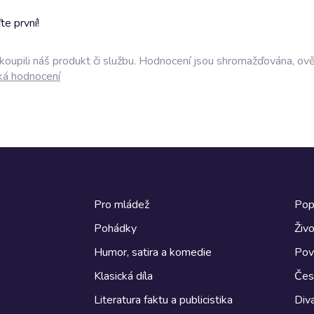
e první!
akoupili náš produkt či službu. Hodnocení jsou shromažďována, ov
ká hodnocení
Pro mládež
Pop
Pohádky
Živo
Humor, satira a komedie
Pov
Klasická díla
Česk
Literatura faktu a publicistika
Diva