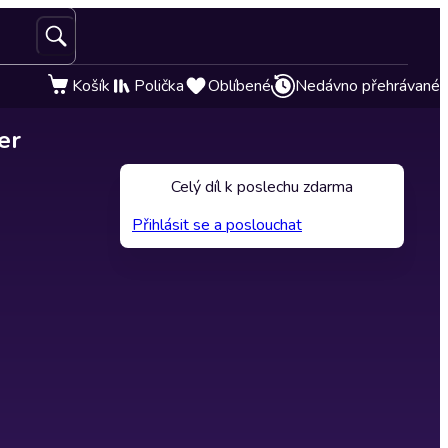
Košík
Polička
Oblíbené
Nedávno přehrávané
er
Celý díl k poslechu zdarma
Přihlásit se a poslouchat