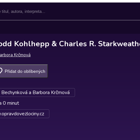
odd Kohlhepp & Charles R. Starkweath
arbora Krčmová
Přidat do oblíbených
e Bechynková a Barbora Krčmová
a 0 minut
opravdovezlociny.cz