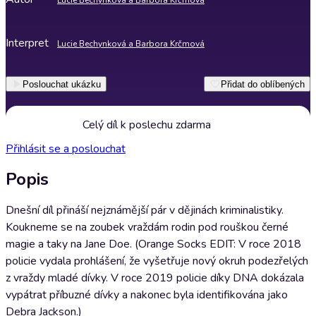
Lucie Bechynková a Barbora Krčmová
Interpret
Lucie Bechynková a Barbora Krčmová
Poslouchat ukázku
Přidat do oblíbených
Celý díl k poslechu zdarma
Přihlásit se a poslouchat
Popis
Dnešní díl přináší nejznámější pár v dějinách kriminalistiky.
Koukneme se na zoubek vraždám rodin pod rouškou černé
magie a taky na Jane Doe. (Orange Socks EDIT: V roce 2018
policie vydala prohlášení, že vyšetřuje nový okruh podezřelých
z vraždy mladé dívky. V roce 2019 policie díky DNA dokázala
vypátrat příbuzné dívky a nakonec byla identifikována jako
Debra Jackson.)